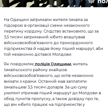
На Одещині затримали жителя Ізмаїла за
підозрою в організації схеми незаконного
перетину кордону. Слідство встановило, що за
3,5 тисячі затриманий нібито влаштував
військовозобов’язаного до прикордонного
підприємства й надав йому піший маршрут, аби
той незаконно дістався Молдови.
Як повідомляє
поліція Одещини
, житель
Ізмаїльського району знайшов
військовозобов’язаного, що хотів незаконно
виїхати з країни. Останній мав заплатити
ізмаїльцеві 3,5 тисячі доларів. За цю суму
ухилянт отримав піший маршрут до Молдови в
обхід пунктів пропуску, а також довідку про те,
що він нібито працює на підприємстві у