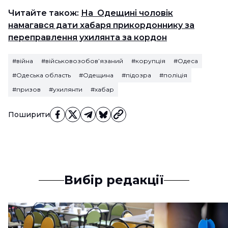
Читайте також:
На Одещині чоловік
намагався дати хабаря прикордоннику за
переправлення ухилянта за кордон
#війна
#військовозобов’язаний
#корупція
#Одеса
#Одеська область
#Одещина
#підозра
#поліція
#призов
#ухилянти
#хабар
Поширити
Вибір редакції