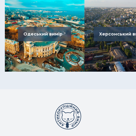
Одеський вимір
Херсонський в