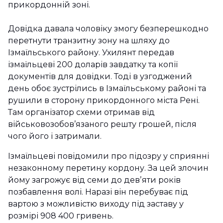
прикордонній зоні.
Довідка давала чоловіку змогу безперешкодно
перетнути транзитну зону на шляху до
Ізмаїльського району. Ухилянт передав
ізмаїльцеві 200 доларів завдатку та копії
документів для довідки. Тоді в узгоджений
день обоє зустрілись в Ізмаїльському районі та
рушили в сторону прикордонного міста Рені.
Там організатор схеми отримав від
військовозобов’язаного решту грошей, після
чого його і затримали.
Ізмаїльцеві повідомили про підозру у сприянні
незаконному перетину кордону. За цей злочин
йому загрожує від семи до девʼяти років
позбавлення волі. Наразі він перебуває під
вартою з можливістю виходу під заставу у
розмірі 908 400 гривень.