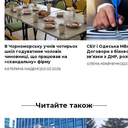
В Чорноморську учнів чотирьох
СБУ і Одеська МВ
шкіл годуватиме чоловік
Договори з бізне
чиновниці, що працював на
звʼязки з ДНР, ро
«скандальну» фірму
ОЛЕНА КРАВЧЕНКО
|
22
КАТЕРИНА МАДЕНС
|
02.02.2026
Читайте також