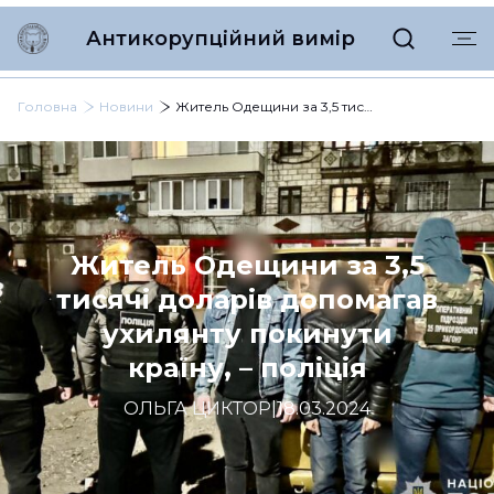
Антикорупційний вимір
Головна
Новини
Житель Одещини за 3,5 тисячі доларів допомагав ухилянту покинути країну, – поліція
Житель Одещини за 3,5
тисячі доларів допомагав
ухилянту покинути
країну, – поліція
ОЛЬГА ЦИКТОР
|
18.03.2024