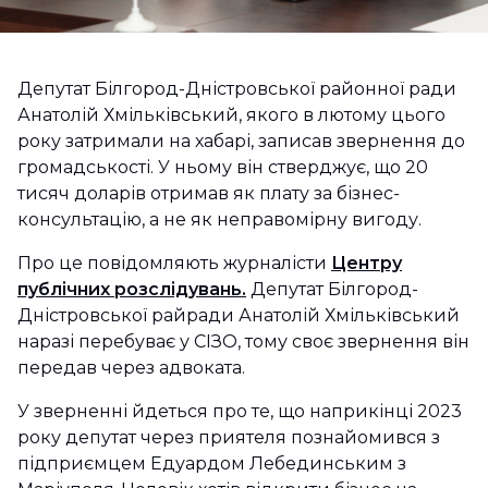
Депутат Білгород-Дністровської районної ради
Анатолій Хмільківський, якого в лютому цього
року затримали на хабарі, записав звернення до
громадськості. У ньому він стверджує, що 20
тисяч доларів отримав як плату за бізнес-
консультацію, а не як неправомірну вигоду.
Про це повідомляють журналісти
Центру
публічних розслідувань.
Депутат Білгород-
Дністровської райради Анатолій Хмільківський
наразі перебуває у СІЗО, тому своє звернення він
передав через адвоката.
У зверненні йдеться про те, що наприкінці 2023
року депутат через приятеля познайомився з
підприємцем Едуардом Лебединським з