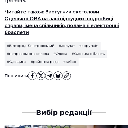
гривень.
Читайте також:
Заступник ексголови
Одеської ОВА на лаві підсудних: подробиці
справи, імена спільників, поламані електронні
браслети
#Білгород-Дністровський
#депутат
#корупція
#неправомірна вигода
#Одеса
#Одеська область
#Одещина
#районна рада
#хабар
Поширити
Вибір редакції