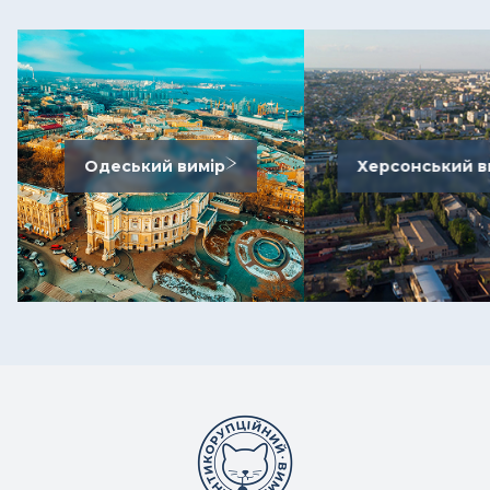
Одеський вимір
Херсонський в