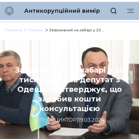
Антикорупційний вимір
Головна
Новини
Затриманий на хабарі у 20 тисяч доларів депутат з Одещини стверджує, що заробив кошти консультацією
Затриманий на хабарі у 20
тисяч доларів депутат з
Одещини стверджує, що
заробив кошти
консультацією
ОЛЬГА ЦИКТОР
|
19.03.2024