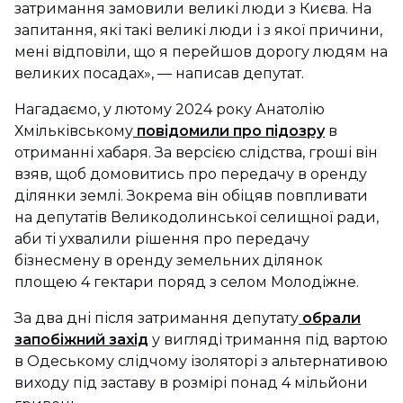
затримання замовили великі люди з Києва. На
запитання, які такі великі люди і з якої причини,
мені відповіли, що я перейшов дорогу людям на
великих посадах», — написав депутат.
Нагадаємо, у лютому 2024 року Анатолію
Хмільківському
повідомили про підозру
в
отриманні хабаря. За версією слідства, гроші він
взяв, щоб домовитись про передачу в оренду
ділянки землі. Зокрема він обіцяв повпливати
на депутатів Великодолинської селищної ради,
аби ті ухвалили рішення про передачу
бізнесмену в оренду земельних ділянок
площею 4 гектари поряд з селом Молодіжне.
За два дні після затримання депутату
обрали
запобіжний захід
у вигляді тримання під вартою
в Одеському слідчому ізоляторі з альтернативою
виходу під заставу в розмірі понад 4 мільйони