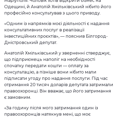
Маріуполя. Чоловік хотів відкрити бізнес на
Одещині, й Анатолій Хмільківський нібито його
професійно консультував з цього приводу.
«Одним із напрямків моєї діяльності є надання
консультативних послуг в реалізації
інвестиційних проєктів», — пояснив Білгород-
Дністровський депутат.
Анатолій Хмільківський у зверненні стверджує,
що підприємець наполіг на необхідності
спочатку передати кошти — оплату за
консультацію, а пізніше вони нібито мали
підписати угоду про надання послуги. Під час
отримання 20 тисяч доларів депутата затримали
правоохоронці. Він вважає, що його затримання
є замовним.
«За годину після мого затримання один із
правоохоронців натякнув мені, що моє