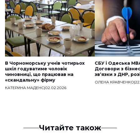
В Чорноморську учнів чотирьох
СБУ і Одеська МВ
шкіл годуватиме чоловік
Договори з бізне
чиновниці, що працював на
звʼязки з ДНР, ро
«скандальну» фірму
ОЛЕНА КРАВЧЕНКО
|
22
КАТЕРИНА МАДЕНС
|
02.02.2026
Читайте також