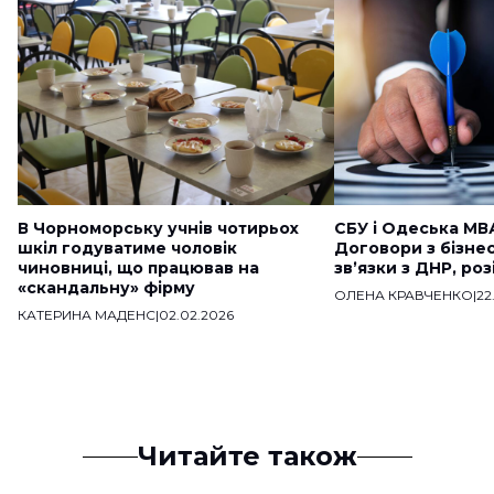
В Чорноморську учнів чотирьох
СБУ і Одеська МВ
шкіл годуватиме чоловік
Договори з бізне
чиновниці, що працював на
звʼязки з ДНР, ро
«скандальну» фірму
ОЛЕНА КРАВЧЕНКО
|
22
КАТЕРИНА МАДЕНС
|
02.02.2026
Читайте також