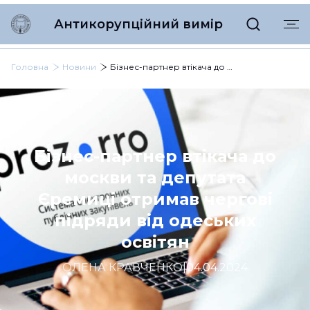
Антикорупційний вимір
Головна
Новини
Бізнес-партнер втікача до москви та депутата Єремиці отримав чергові підряди від одеських освітян
Бізнес-партнер втікача до
москви та депутата
Єремиці отримав чергові
підряди від одеських
освітян
ОЛЕНА КРАВЧЕНКО
|
04.04.2024