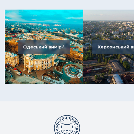
Одеський вимір
Херсонський в