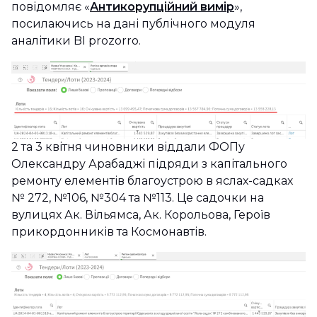
повідомляє «
Антикорупційний вимір
»,
посилаючись на дані публічного модуля
аналітики BI prozorro.
2 та 3 квітня чиновники віддали ФОПу
Олександру Арабаджі підряди з капітального
ремонту елементів благоустрою в яслах-садках
№ 272, №106, №304 та №113. Це садочки на
вулицях Ак. Вільямса, Ак. Корольова, Героїв
прикордонників та Космонавтів.