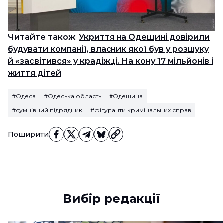
Читайте також
:
Укриття на Одещині довірили
будувати компанії, власник якої був у розшуку
й «засвітився» у крадіжці. На кону 17 мільйонів і
життя дітей
#Одеса
#Одеська область
#Одещина
#сумнівний підрядник
#фігуранти кримінальних справ
Поширити
Вибір редакції