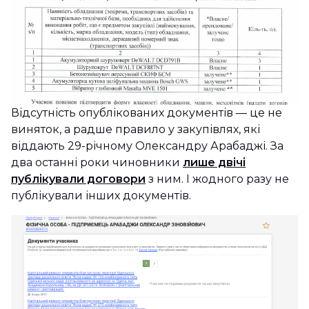
Відсутність опублікованих документів — це не
виняток, а радше правило у закупівлях, які
віддають 29-річному Олександру Арабаджі. За
два останні роки чиновники
лише двічі
публікували договори
з ним. І жодного разу не
публікували інших документів.