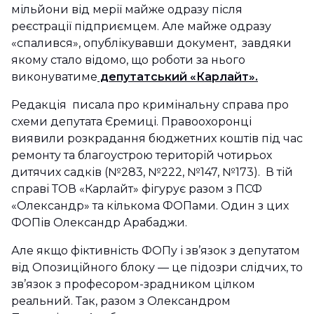
мільйони від мерії майже одразу після
реєстрації підприємцем. Але майже одразу
«спалився», опублікувавши документ, завдяки
якому стало відомо, що роботи за нього
виконуватиме
депутатський «Карлайт».
Редакція писала про кримінальну справа про
схеми депутата Єремиці. Правоохоронці
виявили розкрадання бюджетних коштів під час
ремонту та благоустрою територій чотирьох
дитячих садків (№283, №222, №147, №173). В тій
справі ТОВ «Карлайт» фігурує разом з ПСФ
«Олександр» та кількома ФОПами. Один з цих
ФОПів Олександр Арабаджи.
Але якщо фіктивність ФОПу і зв’язок з депутатом
від Опозиційного блоку — це підозри слідчих, то
зв’язок з професором-зрадником цілком
реальний. Так, разом з Олександром