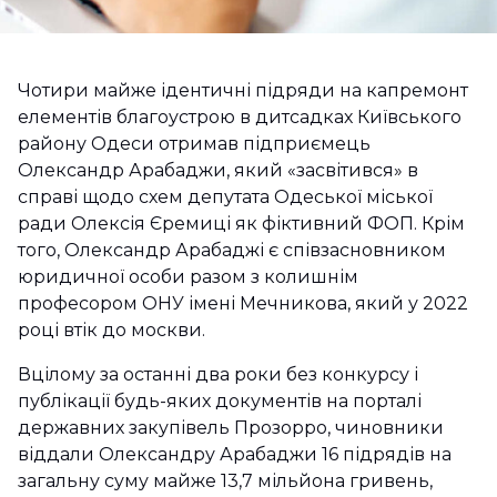
Чотири майже ідентичні підряди на капремонт
елементів благоустрою в дитсадках Київського
району Одеси отримав підприємець
Олександр Арабаджи, який «засвітився» в
справі щодо схем депутата Одеської міської
ради Олексія Єремиці як фіктивний ФОП. Крім
того, Олександр Арабаджі є співзасновником
юридичної особи разом з колишнім
професором ОНУ імені Мечникова, який у 2022
році втік до москви.
Вцілому за останні два роки без конкурсу і
публікації будь-яких документів на порталі
державних закупівель Прозорро, чиновники
віддали Олександру Арабаджи 16 підрядів на
загальну суму майже 13,7 мільйона гривень,