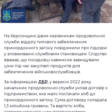
На Херсонщині двом керівникам продовольчої
служби відділу тилового забезпечення
прикордонного загону повідомили про підозри
у зловживанні службовим становищем. Слідство
вважає, що посадовці навмисне завищували
ціни під час закупівлі продуктів для
забезпечення військовослужбовців.
За інформацією
ДБР
, у вересні 2022 року
начальник продовольчої служби уклав договір з
підприємством, яке мало постачати хліб до
прикордонного загону. Сума договору складала
1,3 мільйона гривень. Та вартість хліба,
запропонованого цим підприємством,