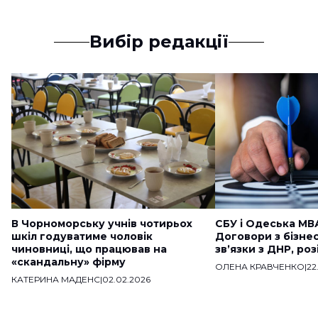
Вибір редакції
В Чорноморську учнів чотирьох
СБУ і Одеська МВ
шкіл годуватиме чоловік
Договори з бізне
чиновниці, що працював на
звʼязки з ДНР, ро
«скандальну» фірму
ОЛЕНА КРАВЧЕНКО
|
22
КАТЕРИНА МАДЕНС
|
02.02.2026