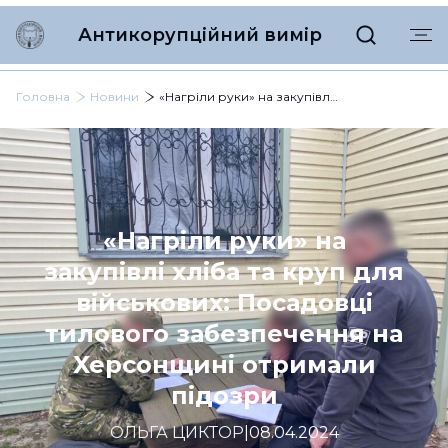
Антикорупційний вимір
Головна
Новини
«Нагріли руки» на закупівлі хліба та круп для військових: Посадовці тилового забезпечення на Херсонщині отримали підозри
«Нагріли руки» на
закупівлі хліба та круп для
військових: Посадовці
тилового забезпечення на
Херсонщині отримали
підозри
ОЛЬГА ЦИКТОР
|
08.04.2024