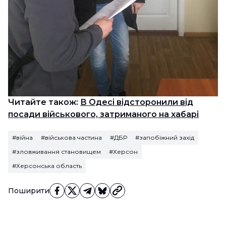
Читайте також:
В Одесі відсторонили від
посади військового, затриманого на хабарі
#війна
#військова частина
#ДБР
#запобіжний захід
#зловживання становищем
#Херсон
#Херсонська область
Поширити