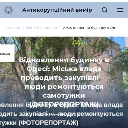
Антикорупційний вимір
Головна
Вікно Відновлення
Відновлення будинку в Одесі: Міська влада проводить закупівлі — люди ремонтуються самотужки (ФОТОРЕПОРТАЖ)
Відновлення будинку в
Одесі: Міська влада
проводить закупівлі —
люди ремонтуються
самотужки
(ФОТОРЕПОРТАЖ)
ОЛЕНА КРАВЧЕНКО
|
10.05.2024