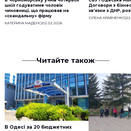
В Чорноморську учнів чотирьох
СБУ і Одеська МВ
шкіл годуватиме чоловік
Договори з бізне
чиновниці, що працював на
звʼязки з ДНР, ро
«скандальну» фірму
ОЛЕНА КРАВЧЕНКО
|
22
КАТЕРИНА МАДЕНС
|
02.02.2026
Читайте також
В Одесі за 20 бюджетних