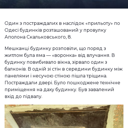
Один з постраждалих в наслідок «прильоту» по
Одесі будинків розташований у провулку
Аполона Скальковського, 8.
Мешканці будинку розповіли, що поряд з
житлом була яма — «воронка» від влучання. В
будинку повибивало вікна, зірвало один з
балконів. В одній зі стін в середини будинку між
панелями і несучою стіною пішла тріщина.
Постраждали двері. Було пошкоджене технічне
приміщення на даху будинку. Був завалений
вхід до підвалу.