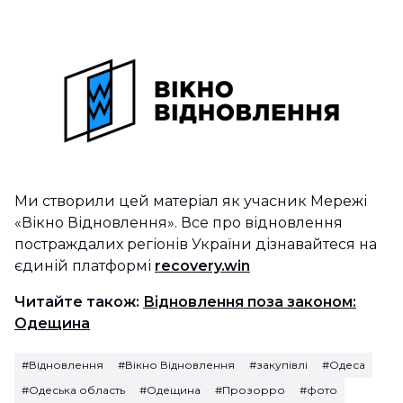
Ми створили цей матеріал як учасник Мережі
«Вікно Відновлення». Все про відновлення
постраждалих регіонів України дізнавайтеся на
єдиній платформі
recovery.win
Читайте також:
Відновлення поза законом:
Одещина
#Відновлення
#Вікно Відновлення
#закупівлі
#Одеса
#Одеська область
#Одещина
#Прозорро
#фото