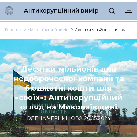
Антикорупційний вимір
Головна
Миколаївський вимір
Десятки мільйонів для недоброчесної компанії та бюджетні кошти для «своїх»: Антикорупційний огляд на Миколаївщині
Десятки мільйонів для
недоброчесної компанії та
бюджетні кошти для
«своїх»: Антикорупційний
огляд на Миколаївщині
ОЛЕНА ЧЕРНИШОВА
|
26.05.2024