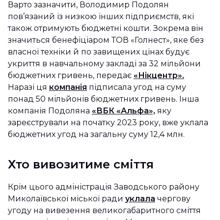
Варто зазначити, Володимир Подолян
пов’язаний із низкою інших підприємств, які
також отримують бюджетні кошти. Зокрема він
значиться бенефіціаром ТОВ «Голнест», яке без
власної техніки й по завищених цінах будує
укриття в навчальному закладі за 32 мільйони
бюджетних гривень, передає
«Нікцентр».
Наразі ця
компанія
підписала угод на суму
понад 50 мільйонів бюджетних гривень. Інша
компанія Подоляна
«ВБК «Альфа»,
яку
зареєстрували на початку 2023 року, вже уклала
бюджетних угод на загальну суму 12,4 млн.
Хто вивозитиме сміття
Крім цього адміністрація Заводського району
Миколаївської міської ради
уклала
чергову
угоду на вивезення великогабаритного сміття