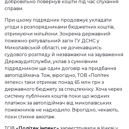
добровільно повернув кошти під час слухання
справи.
При цьому підрядник продовжує укладати
угоди з розпорядниками бюджетних коштів,
отримуючи мільйони. Зокрема державний
пожежно-рятувальний загін ГУ ДСНС у
Миколаївській області, не дочекавшись
судового розгляду й незважаючи на зауваження
Держаудитслужби, уклав з сумнівним
підрядником ще один договір на придбання
автопідіймача. Тож, вірогідно, ТОВ «Політек
імпекс» таки отримає понад 65 млн грн з
державного бюджету за спецтехніку. Хоча через
систему публічних коштів поки що жодних
платіжок за автопідіймач від миколаївських
пожежників не надходило. Вірогідно, чекають,
поки стихне ажіотаж.
ТОВ
«Політек імпекс»
зареєстрували в Києві у