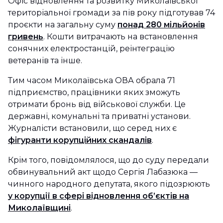
Офіс відновлення та розвитку Миколаївської
територіальної громади за пів року підготував 74
проєкти на загальну суму
понад 280 мільйонів
гривень
. Кошти витрачають на встановлення
сонячних електростанцій, реінтеграцію
ветеранів та інше.
Тим часом Миколаївська ОВА обрала 71
підприємство, працівники яких зможуть
отримати бронь від військової служби. Це
державні, комунальні та приватні установи.
Журналісти встановили, що серед них є
фігуранти корупційних скандалів
.
Крім того, повідомлялося, що до суду передали
обвинувальний акт щодо Сергія Лабазюка —
чинного народного депутата, якого підозрюють
у корупції в сфері відновлення об’єктів на
Миколаївщині
.