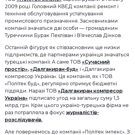
2009 році. Головний КВЕД компанії: ремонт і
технічне обслуговування устаткування
промислового призначення. Засновниками
компанії значаться дві особи — громадянин
Туреччини Бурак Пехліван і В’ячеслав Дінков.
Останній фігурує як співзасновник ще низки
підприємств, де партнерами українця значаться
турецькі компанії. А саме ТОВ
«Сучасний
простір»,
«Далгакиран-буд»
і «Далгакиран
компресор Україна». Ця компанія, як і ТОВ
«Політек буд», регулярно отримує бюджетні
підряди. Наразі ТОВ
«Далгакиран компресор
Україна»
підписало угод на загальну суму 1,3
млрд грн. Крім цього україно-турецька фірма не
раз потрапляла в фокус
журналістів-
розслідувачів.
Але повернемось до компанії «Політек імпекс». З