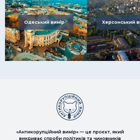
Одеський вимір
Херсонський в
«Антикорупційний вимір» — це проєкт, який
викриває спроби політиків та чиновників