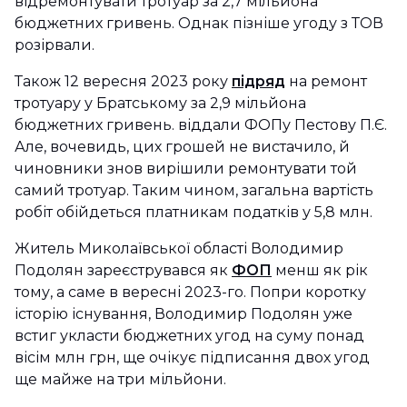
відремонтувати тротуар за 2,7 мільйона
бюджетних гривень. Однак пізніше угоду з ТОВ
розірвали.
Також 12 вересня 2023 року
підряд
на ремонт
тротуару у Братському за 2,9 мільйона
бюджетних гривень. віддали ФОПу Пестову П.Є.
Але, вочевидь, цих грошей не вистачило, й
чиновники знов вирішили ремонтувати той
самий тротуар. Таким чином, загальна вартість
робіт обійдеться платникам податків у 5,8 млн.
Житель Миколаївської області Володимир
Подолян зареєструвався як
ФОП
менш як рік
тому, а саме в вересні 2023-го. Попри коротку
історію існування, Володимир Подолян уже
встиг укласти бюджетних угод на суму понад
вісім млн грн, ще очікує підписання двох угод
ще майже на три мільйони.