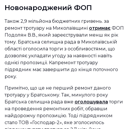
Новонароджений ФОП
Також 2,9 мільйона бюджетних гривень. за
ремонт тротуару на Миколаївщині
отримає
ФОП
Подолян В.В., який зареєстрували менш як рік
тому. Братська селищна рада в Миколаївській
області оголосила торги з особливостями, що
дозволяє укладати угоду за наявності навіть
однієї пропозиції. Капремонт тротуару
підрядник має завершити до кінця поточного
року.
Примітно, що це не перший ремонт даного
тротуару у Братському. Так, минулого року
Братська селищна рада вже
оголошувала
торги
на проведення ремонтних робіт, обравши
найдорожчу пропозицію. Тоді підрядником
стало ТОВ «Господар-2», яке зголосилось