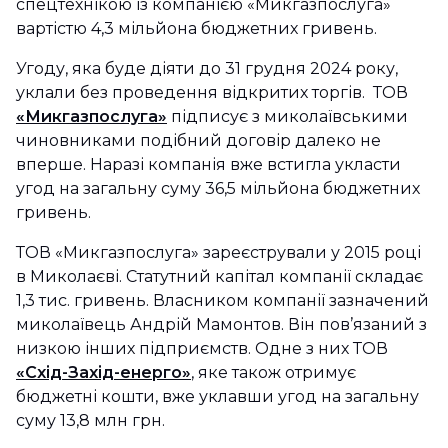
спецтехнікою із компанією «Микгазпослуга»
вартістю 4,3 мільйона бюджетних гривень.
Угоду, яка буде діяти до 31 грудня 2024 року,
уклали без проведення відкритих торгів. ТОВ
«Микгазпослуга»
підписує з миколаївськими
чиновниками подібний договір далеко не
вперше. Наразі компанія вже встигла укласти
угод на загальну суму 36,5 мільйона бюджетних
гривень.
ТОВ «Микгазпослуга» зареєстрували у 2015 році
в Миколаєві. Статутний капітал компанії складає
1,3 тис. гривень. Власником компанії зазначений
миколаївець Андрій Мамонтов. Він пов’язаний з
низкою інших підприємств. Одне з них ТОВ
«Схід-Захід-енерго»
, яке також отримує
бюджетні кошти, вже уклавши угод на загальну
суму 13,8 млн грн.