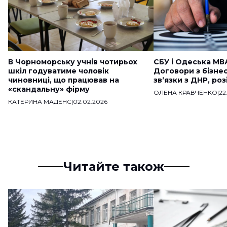
В Чорноморську учнів чотирьох
СБУ і Одеська МВ
шкіл годуватиме чоловік
Договори з бізне
чиновниці, що працював на
звʼязки з ДНР, ро
«скандальну» фірму
ОЛЕНА КРАВЧЕНКО
|
22
КАТЕРИНА МАДЕНС
|
02.02.2026
Читайте також