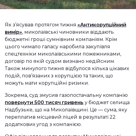
Як з’ясував протягом тижня
«Антикорупційний
вимір»
, миколаївські чиновники віддають
бюджетні гроші сумнівним компаніям. Крім
цього чимало галасу наробила закупівля
спецтехніки миколаївськими пожежниками,
договір по якій судом визнано недійсним.
Також минулого тижня відбулося кілька цікавих
подій, пов’язаних з корупцією та таких, що
можуть мати корупційні ризики.
Зокрема, суд змусив газопостачальну компанію
повернути 500 тисяч гривень
у бюджет селища
Надбузьке, що на Миколаївщині. Це — сума, яку
переплатив місцевий ліцей в результаті 22
додаткових угод з компанією.