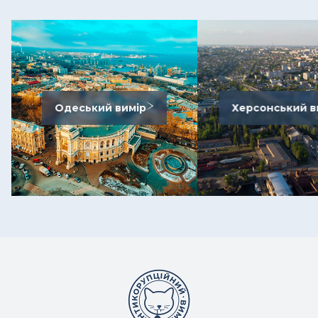
Одеський вимір
Херсонський в