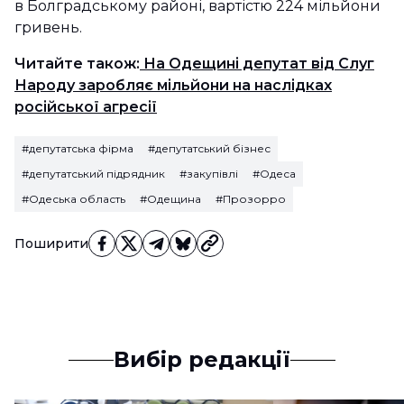
в Болградському районі, вартістю 224 мільйони
гривень.
Читайте також:
На Одещині депутат від Слуг
Народу заробляє мільйони на наслідках
російської агресії
#депутатська фірма
#депутатський бізнес
#депутатський підрядник
#закупівлі
#Одеса
#Одеська область
#Одещина
#Прозорро
Поширити
Вибір редакції