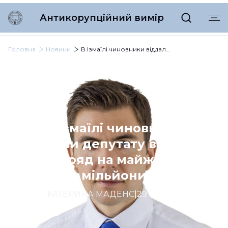
Антикорупційний вимір
Головна
Новини
В Ізмаїлі чиновники віддали депутату від Слуг підряд на майже 24 мільйони
В Ізмаїлі чиновники
віддали депутату від Слуг
підряд на майже 24
мільйони
КАТЕРИНА МАДЕНС
|
29.05.2024