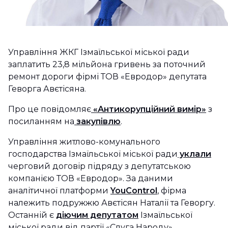
Управління ЖКГ Ізмаїльської міської ради
заплатить 23,8 мільйона гривень за поточний
ремонт дороги фірмі ТОВ «Евродор» депутата
Геворга Авєтісяна.
Про це повідомляє
«Антикорупційний вимір»
з
посиланням на
закупівлю
.
Управління житлово-комунального
господарства Ізмаїльської міської ради
уклали
черговий договір підряду з депутатською
компанією ТОВ «Евродор». За даними
аналітичної платформи
YouControl
, фірма
належить подружжю Авєтісян Наталії та Геворгу.
Останній є
діючим депутатом
Ізмаїльської
міської ради від партії «Слуга Народу».