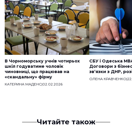
В Чорноморську учнів чотирьох
СБУ і Одеська МВ
шкіл годуватиме чоловік
Договори з бізне
чиновниці, що працював на
звʼязки з ДНР, ро
«скандальну» фірму
ОЛЕНА КРАВЧЕНКО
|
22
КАТЕРИНА МАДЕНС
|
02.02.2026
Читайте також