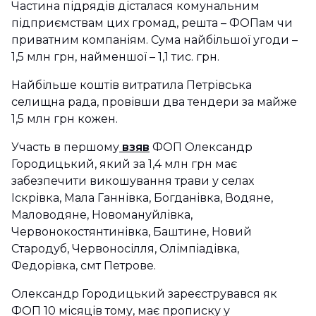
Частина підрядів дісталася комунальним
підприємствам цих громад, решта – ФОПам чи
приватним компаніям. Сума найбільшої угоди –
1,5 млн грн, найменшої – 1,1 тис. грн.
Найбільше коштів витратила Петрівська
селищна рада, провівши два тендери за майже
1,5 млн грн кожен.
Участь в першому
взяв
ФОП Олександр
Городицький, який за 1,4 млн грн має
забезпечити викошування трави у селах
Іскрівка, Мала Ганнівка, Богданівка, Водяне,
Маловодяне, Новомануйлівка,
Червонокостянтинівка, Баштине, Новий
Стародуб, Червоносілля, Олімпіадівка,
Федорівка, смт Петрове.
Олександр Городицький зареєструвався як
ФОП 10 місяців тому, має прописку у