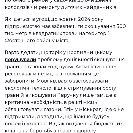
поточного ремонту садочків до очищення
колодязів чи ремонту дитячих майданчиків.
Як ідеться в угоді, до жовтня 2024 року
підприємство має забезпечити скошування 500
тис. метрів квадратних трави на території
Фортечного району міста.
Варто додати, що торік у Кропивницькому
порушували
проблему доцільності скошування
трави на газонах «під нуль». Активісти навіть
реєстрували петицію з проханням це
заборонити. Мовляв, варто застосовувати
екологічні технології для стримування росту
трави й викошувати її вручну лише там, де є
критична необхідність, в решті місць
облаштовувати газони. Втім у міськраді ідею не
підтримали, доводили, що інакше будуть
пожежі сухостою. Відтак виділення бюджетних
коштів на боротьбу з травою щороку