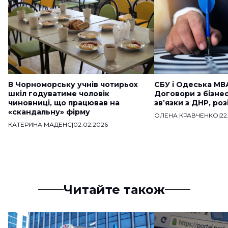
В Чорноморську учнів чотирьох
СБУ і Одеська МВ
шкіл годуватиме чоловік
Договори з бізне
чиновниці, що працював на
звʼязки з ДНР, ро
«скандальну» фірму
ОЛЕНА КРАВЧЕНКО
|
22
КАТЕРИНА МАДЕНС
|
02.02.2026
Читайте також