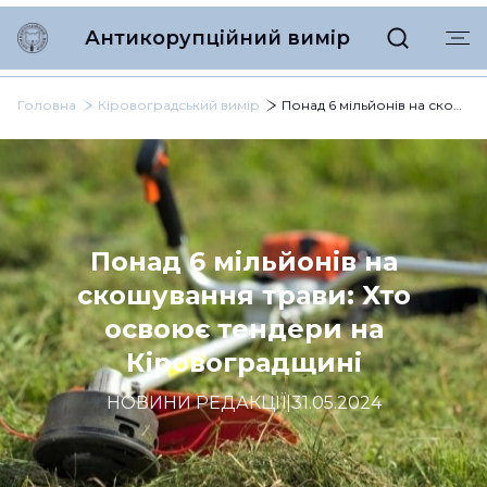
Антикорупційний вимір
Головна
Кіровоградський вимір
Понад 6 мільйонів на скошування трави: Хто освоює тендери на Кіровоградщині
Понад 6 мільйонів на
скошування трави: Хто
освоює тендери на
Кіровоградщині
НОВИНИ РЕДАКЦІЇ
|
31.05.2024