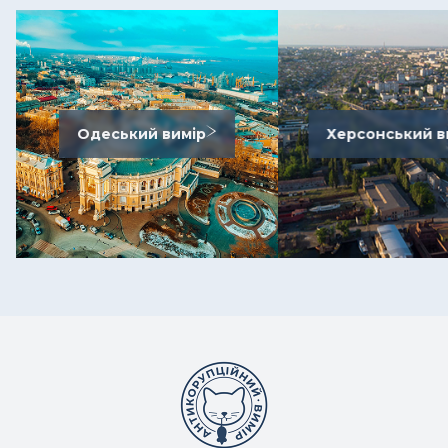
Одеський вимір
Херсонський в