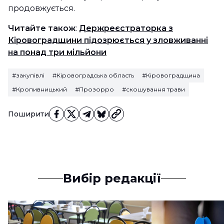
продовжується.
Читайте також
:
Держреєстраторка з
Кіровоградщини підозрюється у зловживанні
на понад три мільйони
#закупівлі
#Кіровоградська область
#Кіровоградщина
#Кропивницький
#Прозорро
#скошування трави
Поширити
Вибір редакції