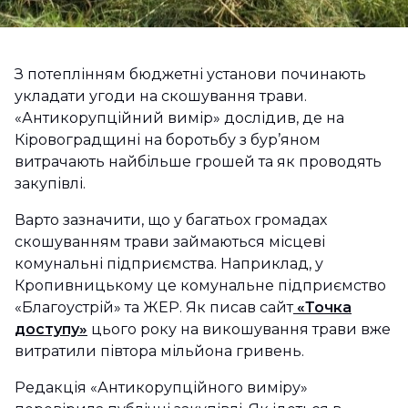
З потеплінням бюджетні установи починають
укладати угоди на скошування трави.
«Антикорупційний вимір» дослідив, де на
Кіровоградщині на боротьбу з бур’яном
витрачають найбільше грошей та як проводять
закупівлі.
Варто зазначити, що у багатьох громадах
скошуванням трави займаються місцеві
комунальні підприємства. Наприклад, у
Кропивницькому це комунальне підприємство
«Благоустрій» та ЖЕР. Як писав сайт
«Точка
доступу»
цього року на викошування трави вже
витратили півтора мільйона гривень.
Редакція «Антикорупційного виміру»