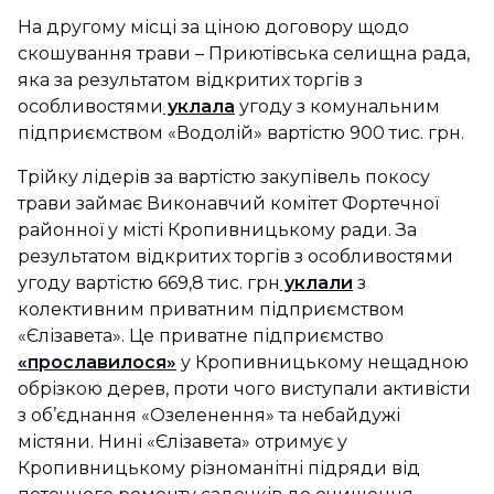
На другому місці за ціною договору щодо
скошування трави – Приютівська селищна рада,
яка за результатом відкритих торгів з
особливостями
уклала
угоду з комунальним
підприємством «Водолій» вартістю 900 тис. грн.
Трійку лідерів за вартістю закупівель покосу
трави займає Виконавчий комітет Фортечної
районної у місті Кропивницькому ради. За
результатом відкритих торгів з особливостями
угоду вартістю 669,8 тис. грн
уклали
з
колективним приватним підприємством
«Єлізавета». Це приватне підприємство
«прославилося»
у Кропивницькому нещадною
обрізкою дерев, проти чого виступали активісти
з об’єднання «Озеленення» та небайдужі
містяни. Нині «Єлізавета» отримує у
Кропивницькому різноманітні підряди від