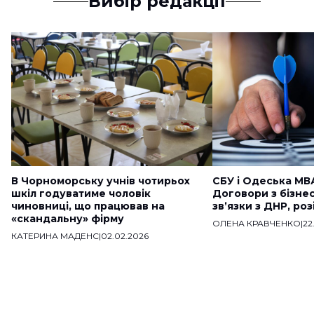
Вибір редакції
В Чорноморську учнів чотирьох
СБУ і Одеська МВ
шкіл годуватиме чоловік
Договори з бізне
чиновниці, що працював на
звʼязки з ДНР, ро
«скандальну» фірму
ОЛЕНА КРАВЧЕНКО
|
22
КАТЕРИНА МАДЕНС
|
02.02.2026