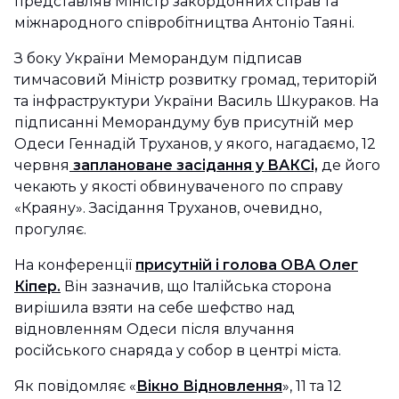
представляв Міністр закордонних справ та
міжнародного співробітництва Антоніо Таяні.
З боку України Меморандум підписав
тимчасовий Міністр розвитку громад, територій
та інфраструктури України Василь Шкураков. На
підписанні Меморандуму був присутній мер
Одеси Геннадій Труханов, у якого, нагадаємо, 12
червня
заплановане засідання у ВАКСі,
де його
чекають у якості обвинуваченого по справу
«Краяну». Засідання Труханов, очевидно,
прогуляє.
На конференції
присутній і голова ОВА Олег
Кіпер.
Він зазначив, що Італійська сторона
вирішила взяти на себе шефство над
відновленням Одеси після влучання
російського снаряда у собор в центрі міста.
Як повідомляє «
Вікно Відновлення
», 11 та 12