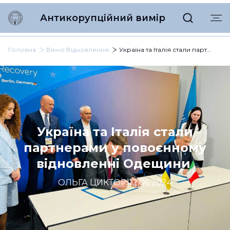
Антикорупційний вимір
Головна
Вікно Відновлення
Україна та Італія стали партнерами у повоєнному відновленні Одещини
Україна та Італія стали
партнерами у повоєнному
відновленні Одещини
ОЛЬГА ЦИКТОР
|
12.06.2024