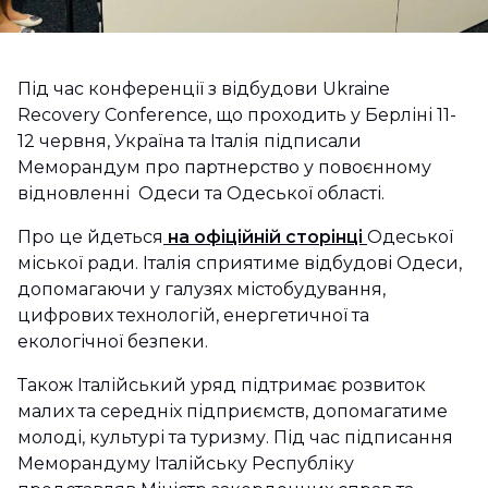
Під час конференції з відбудови Ukraine
Recovery Conference, що проходить у Берліні 11-
12 червня, Україна та Італія підписали
Меморандум про партнерство у повоєнному
відновленні Одеси та Одеської області.
Про це йдеться
на офіційній сторінці
Одеської
міської ради. Італія сприятиме відбудові Одеси,
допомагаючи у галузях містобудування,
цифрових технологій, енергетичної та
екологічної безпеки.
Також Італійський уряд підтримає розвиток
малих та середніх підприємств, допомагатиме
молоді, культурі та туризму. Під час підписання
Меморандуму Італійську Республіку