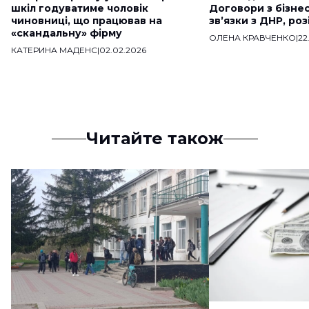
шкіл годуватиме чоловік
Договори з бізне
чиновниці, що працював на
звʼязки з ДНР, ро
«скандальну» фірму
ОЛЕНА КРАВЧЕНКО
|
22
КАТЕРИНА МАДЕНС
|
02.02.2026
Читайте також