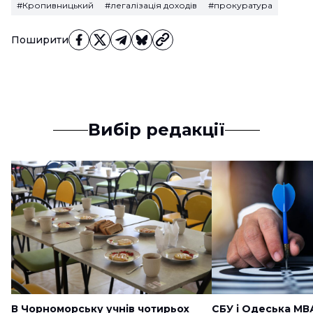
#Кропивницький
#легалізація доходів
#прокуратура
Поширити
Вибір редакції
В Чорноморську учнів чотирьох
СБУ і Одеська МВ