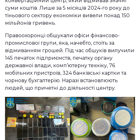
конвертаційний центр, який відмивав значні
суми коштів. Лише за 5 місяців 2024-го року до
тіньового сектору економіки вивели понад 150
мільйонів гривень.
Правоохоронці обшукали офіси фінансово-
промислової групи, яка, начебто, стоїть за
відмиванням грошей. Під час обшуків вилучили
145 печаток підприємств, печатку органу
державної влади, комп’ютерну техніку, 76
мобільних пристроїв, 324 банківські картки та
чорнову бухгалтерію. Наразі встановлюють
людей, що причетні до діяльності центру.