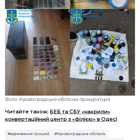
Фото: Кіровоградська обласна прокуратура
Читайте також:
БЕБ та СБУ «накрили»
конвертаційний центр з «філією» в Одесі
#відмивання грошей
#Кіровоградська область