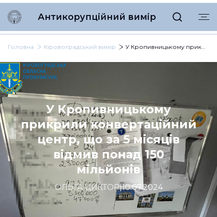
Антикорупційний вимір
Головна
Кіровоградський вимір
У Кропивницькому прикрили конвертаційний центр, що за 5 місяців відмив понад 150 мільйонів
У Кропивницькому
прикрили конвертаційний
центр, що за 5 місяців
відмив понад 150
мільйонів
ОЛЬГА ЦИКТОР
|
10.07.2024