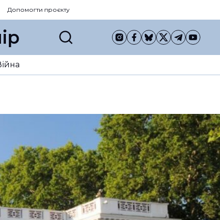
Допомогти проєкту
ір
Війна