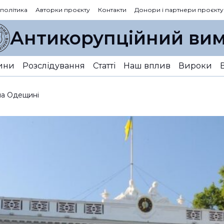
 політика
Авторки проєкту
Контакти
Донори і партнери проєкту
Антикорупційний вим
ини
Розслідування
Статті
Наш вплив
Вироки
 на Одещині