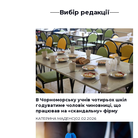
Вибір редакції
В Чорноморську учнів чотирьох шкіл
годуватиме чоловік чиновниці, що
працював на «скандальну» фірму
КАТЕРИНА МАДЕНС
|
02.02.2026