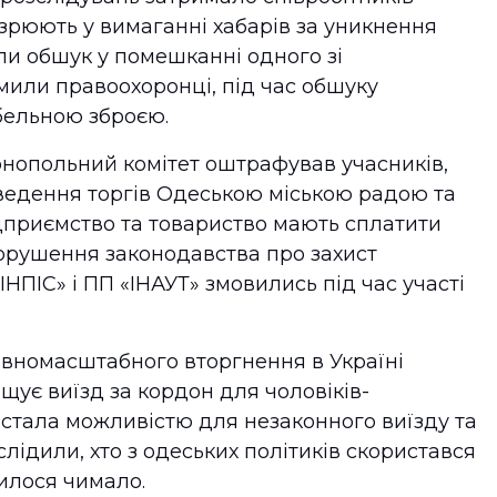
озрюють у вимаганні хабарів за уникнення
ли обшук у помешканні одного зі
домили правоохоронці, під час обшуку
бельною зброєю.
нопольний комітет оштрафував учасників,
оведення торгів Одеською міською радою та
дприємство та товариство мають сплатити
орушення законодавства про захист
ІНПІС» і ПП «ІНАУТ» змовились під час участі
повномасштабного вторгнення в Україні
щує виїзд за кордон для чоловіків-
 стала можливістю для незаконного виїзду та
лідили, хто з одеських політиків скористався
вилося чимало.