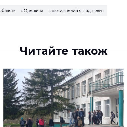
область
#Одещина
#щотижневий огляд новин
Читайте також