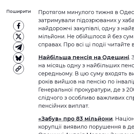
Поширити
Протягом минулого тижня в Одесь
затримували підозрюваних у хаб
найдорожчі закупівлі, одну з найв
мільйони. Не обійшлося й без сум
справах. Про всі ці події читайте
Найбільша пенсія на Одещині
.
на місяць одну з найбільших пенс
середньому. В цю суму входять вип
років вийшов на пенсію по інвалід
Генеральної прокуратури, де з 20
слідчого з особливо важливих спр
пенсійних виплат.
«Забув» про 83 мільйони
. Націо
корупції виявило порушення в д