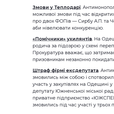
Змови у Теплодарі
. Антимонопо
можливої змови під час відкритих
про двох ФОПів — Сирбу А.П. та Чо
аби нівелювати конкуренцію.
«Помічники» ухилянтів
. На Оде
родича за підозрою у схемі пере
Прокуратура вважає, що затриман
призовникам незаконно покидати 
Штраф фірмі ексдепутата
. Анти
змовились між собою і спотворили
участь у закупівлях на Одещині у
депутату Южненської міської рад
приватне підприємство «ЮЖСПЕЦ
змовились під час участі у трьох