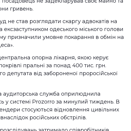
 посадовець не задекларував своє майно та
они гривень.
суд не став розглядати скаргу адвокатів на
та ексзаступником одеського міського голови
му призначили умовне покарання в обмін на
еса».
центральна опорна лікарня, якою керує
окрівлі пральні за понад 400 тис. грн.
о депутата від забороненої проросійської
а аудиторська служба оприлюднила
сь у системі Prozorro за минулий тиждень. В
 Тендери стосуються відновлення цивільних
внаслідок російських обстрілів.
розслідувань затримало співробітників