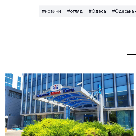
#новини
#огляд
#Одеса
#Одеська 