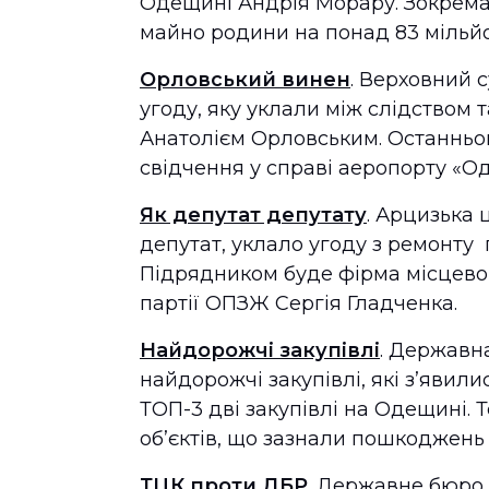
Одещині Андрія Морару. Зокрема
майно родини на понад 83 мільй
Орловський винен
. Верховний 
угоду, яку уклали між слідством 
Анатолієм Орловським. Останньо
свідчення у справі аеропорту «Од
Як депутат депутату
. Арцизька 
депутат, уклало угоду з ремонту п
Підрядником буде фірма місцевог
партії ОПЗЖ Сергія Гладченка.
Найдорожчі закупівлі
. Державн
найдорожчі закупівлі, які з’явили
ТОП-3 дві закупівлі на Одещині.
об’єктів, що зазнали пошкоджень 
ТЦК проти ДБР
. Державне бюро 