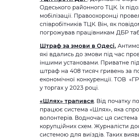
Одеського районного ТЦК. Їх під
мобілізації. Правоохоронці прове
співробітників ТЦК. Він, як пові
погрожував працівникам ДБР та
Штраф за змови в Одесі.
Антимо
які вдались до змови під час пр
іншими установами. Приватне пі
штраф на 408 тисяч гривень за п
економічної конкуренції. ТОВ «ГР
у торгах у 2023 році.
«Шлях» трапився
. Від початку 
працює система «Шлях», яка спро
волонтерів. Водночас ця система
корупційних схем. Журналісти дос
системою для виїздів. Таких вия