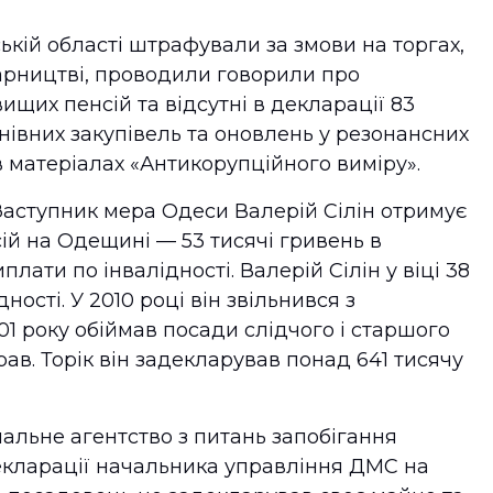
кій області штрафували за змови на торгах,
арництві, проводили говорили про
ищих пенсій та відсутні в декларації 83
нівних закупівель та оновлень у резонансних
 в матеріалах «Антикорупційного виміру».
 Заступник мера Одеси Валерій Сілін отримує
ій на Одещині — 53 тисячі гривень в
лати по інвалідності. Валерій Сілін у віці 38
ності. У 2010 році він звільнився з
01 року обіймав посади слідчого і старшого
ав. Торік він задекларував понад 641 тисячу
нальне агентство з питань запобігання
екларації начальника управління ДМС на