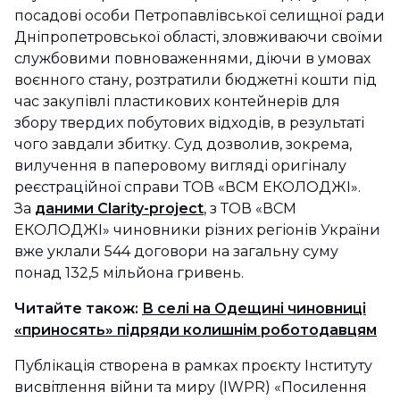
посадові особи Петропавлівської селищної ради
Дніпропетровської області, зловживаючи своїми
службовими повноваженнями, діючи в умовах
воєнного стану, розтратили бюджетні кошти під
час закупівлі пластикових контейнерів для
збору твердих побутових відходів, в результаті
чого завдали збитку. Суд дозволив, зокрема,
вилучення в паперовому вигляді оригіналу
реєстраційної справи ТОВ «ВСМ ЕКОЛОДЖІ».
За
даними Сlarity-project
, з ТОВ «ВСМ
ЕКОЛОДЖІ» чиновники різних регіонів України
вже уклали 544 договори на загальну суму
понад 132,5 мільйона гривень.
Читайте також:
В селі на Одещині чиновниці
«приносять» підряди колишнім роботодавцям
Публікація створена в рамках проєкту Інституту
висвітлення війни та миру (IWPR) «Посилення