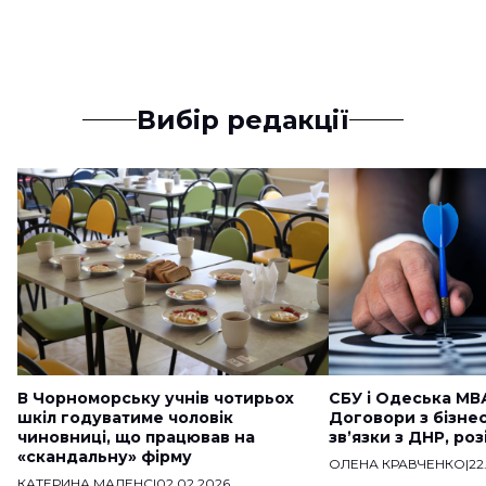
Вибір редакції
В Чорноморську учнів чотирьох
СБУ і Одеська МВ
шкіл годуватиме чоловік
Договори з бізне
чиновниці, що працював на
звʼязки з ДНР, ро
«скандальну» фірму
ОЛЕНА КРАВЧЕНКО
|
22
КАТЕРИНА МАДЕНС
|
02.02.2026