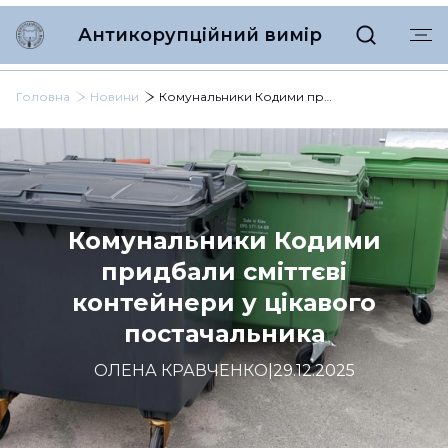
Антикорупційний вимір
Головна
Новини
Комунальники Кодими придбали сміттєві контейнери у цікавого постачальника
Комунальники Кодими
придбали сміттєві
контейнери у цікавого
постачальника
ОЛЕНА КРАВЧЕНКО
|
29.12.2025