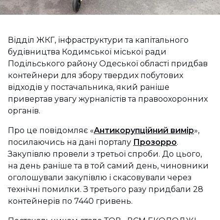
Відділ ЖКГ, інфраструктури та капітального
будівництва Кодимської міської ради
Подільського району Одеської області придбав
контейнери для збору твердих побутових
відходів у постачальника, який раніше
привертав увагу журналістів та правоохоронних
органів.
Про це повідомляє «
Антикорупційний вимір
»,
посилаючись на дані порталу
Прозорро
.
Закупівлю провели з третьої спроби. До цього,
на день раніше та в той самий день, чиновники
оголошували закупівлю і скасовували через
технічні помилки. З третього разу придбали 28
контейнерів по 7440 гривень.