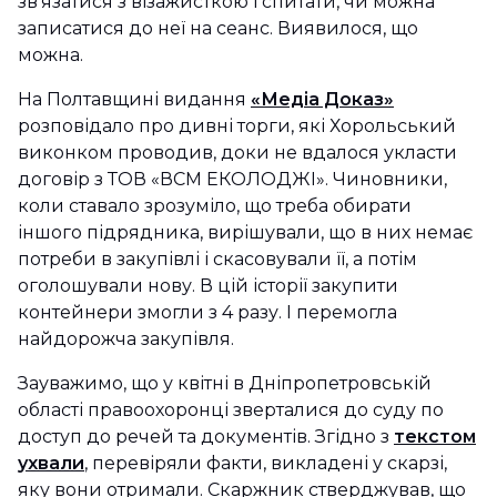
зв’язатися з візажисткою і спитати, чи можна
записатися до неї на сеанс. Виявилося, що
можна.
На Полтавщині видання
«Медіа Доказ»
розповідало про дивні торги, які Хорольський
виконком проводив, доки не вдалося укласти
договір з ТОВ «ВСМ ЕКОЛОДЖІ». Чиновники,
коли ставало зрозуміло, що треба обирати
іншого підрядника, вирішували, що в них немає
потреби в закупівлі і скасовували її, а потім
оголошували нову. В цій історії закупити
контейнери змогли з 4 разу. І перемогла
найдорожча закупівля.
Зауважимо, що у квітні в Дніпропетровській
області правоохоронці зверталися до суду по
доступ до речей та документів. Згідно з
текстом
ухвали
, перевіряли факти, викладені у скарзі,
яку вони отримали. Скаржник стверджував, що