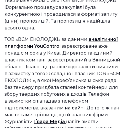
Постачальником стало ТОВ «ВСМ ЕКОЛОДЖІ».
Формально процедура закупівлі була
конкурентною і проводилася в форматі запиту
(ціни) пропозицій. Та пропозиція надійшла
всього одна.
ТОВ «ВСМ ЕКОЛОДЖІ» за даними
аналітичної
платформи YouControl
зареєстроване вже
понад сім років у Києві. Директор та єдиний
власник компанії зареєстрований в Вінницькій
області. Цікаво, що раніше журналісти виявили
візажистку з того ж села, що і власник ТОВ «ВСМ
ЕКОЛОДЖІ», в якої Мереф’янська міська рада
без тендеру придбала сталеві контейнери для
збору твердих побутових відходів. Телефон
візажистки співпадав з телефоном
підприємства, вказаним
на сайті
. До того ж пані
має те саме прізвище, що й власник фірми.
Журналісти
Ґвара Медіа
навіть змогли