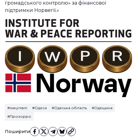
громадського контролю» за фінансової
підтримки Норвегії.»
#закупівлі
#Одеса
#Одеська область
#Одещина
#Прозорро
Поширити