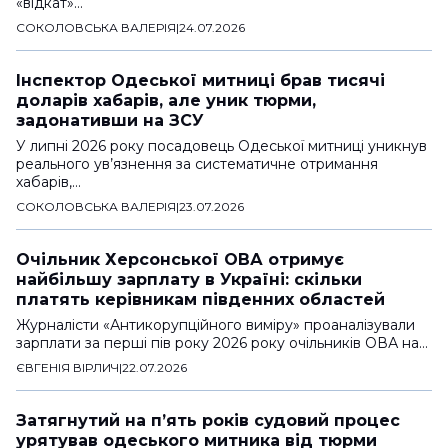
«відкат»…
СОКОЛОВСЬКА ВАЛЕРІЯ
|
24.07.2026
Інспектор Одеської митниці брав тисячі
доларів хабарів, але уник тюрми,
задонативши на ЗСУ
У липні 2026 року посадовець Одеської митниці уникнув
реального ув’язнення за систематичне отримання
хабарів,…
СОКОЛОВСЬКА ВАЛЕРІЯ
|
23.07.2026
Очільник Херсонської ОВА отримує
найбільшу зарплату в Україні: скільки
платять керівникам південних областей
Журналісти «Антикорупційного виміру» проаналізували
зарплати за перші пів року 2026 року очільників ОВА на…
ЄВГЕНІЯ ВІРЛИЧ
|
22.07.2026
Затягнутий на п’ять років судовий процес
урятував одеського митника від тюрми