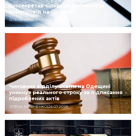
Екссекретар сільради поремонтує
водопровід на Одещині
ОЛЕНА КРАВЧЕНКО
|
29.07.2026
Чиновник відділу освіти на Одещині
уникнув реального строку за підписання
підроблених актів
ОЛЕНА КРАВЧЕНКО
|
26.07.2026