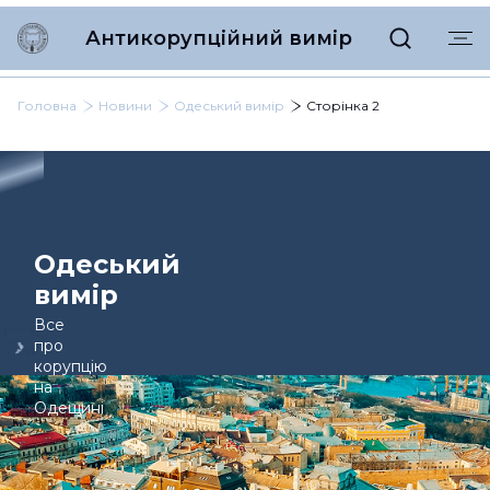
Антикорупційний вимір
Головна
Новини
Одеський вимір
Сторінка 2
Одеський
вимір
Все
про
корупцію
на
Одещині