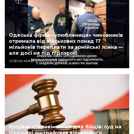
Одеська фірма-«улюблениця» чиновників
отримала від військових понад 17
мільйонів переплати за армійські ліжка —
але досі не під підозрою
ОЛЕНА КРАВЧЕНКО
|
26.07.2026
Купував «тилові» місця для бійців: суд на
Одещині оштрафував військового