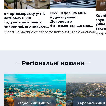
СБУ і Одеська МВА
В Чорноморську учнів
Космі
відреагували:
чотирьох шкіл
груд
Договори з
годуватиме чоловік
уніве
бізнесменом, що має
чиновниці, що працював
закуп
звʼязки з ДНР,
на «скандальну» фірму
ОЛЕНА КРАВЧЕНКО
|
22.01.2026
КАТЕРИНА МАДЕНС
|
02.02.2026
мільй
розірвали
ОЛЕНА
веде
Регіональні новини
Одеський вимір
Херсонський в