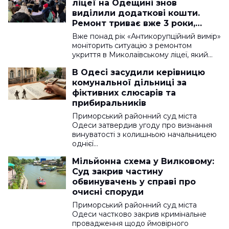
ліцеї на Одещині знов
виділили додаткові кошти.
Ремонт триває вже 3 роки,
вартість перевалила за 7,2
Вже понад рік «Антикорупційний вимір»
мільйона
моніторить ситуацію з ремонтом
укриття в Миколаївському ліцеї, який…
В Одесі засудили керівницю
комунальної дільниці за
фіктивних слюсарів та
прибиральників
Приморський районний суд міста
Одеси затвердив угоду про визнання
винуватості з колишньою начальницею
однієї…
Мільйонна схема у Вилковому:
Суд закрив частину
обвинувачень у справі про
очисні споруди
Приморський районний суд міста
Одеси частково закрив кримінальне
провадження щодо ймовірного