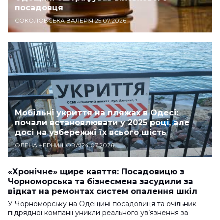
посадовця
СОКОЛОВСЬКА ВАЛЕРІЯ
|
25.07.2026
Мобільні укриття на пляжах в Одесі:
почали встановлювати у 2025 році, але
досі на узбережжі їх всього шість
ОЛЕНА ЧЕРНИШОВА
|
24.07.2026
«Хронічне» щире каяття: Посадовицю з
Чорноморська та бізнесмена засудили за
відкат на ремонтах систем опалення шкіл
У Чорноморську на Одещині посадовиця та очільник
підрядної компанії уникли реального ув’язнення за