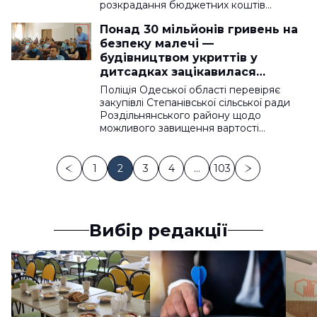
розкрадання бюджетних коштів…
Понад 30 мільйонів гривень на
безпеку малечі —
будівництвом укриттів у
дитсадках зацікавилася
поліція
Поліція Одеської області перевіряє
закупівлі Степанівської сільської ради
Роздільнянського району щодо
можливого завищення вартості…
1
2
3
4
…
103
Вибір редакції