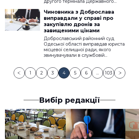
другого термінала Державного…
Чиновника з Доброслава
виправдали у справі про
закупівлю дронів за
завищеними цінами
Доброславський районний суд
Одеської області виправдав юриста
місцевої селищної ради, якого
звинувачували в службовій…
1
2
3
4
5
6
…
103
Вибір редакції