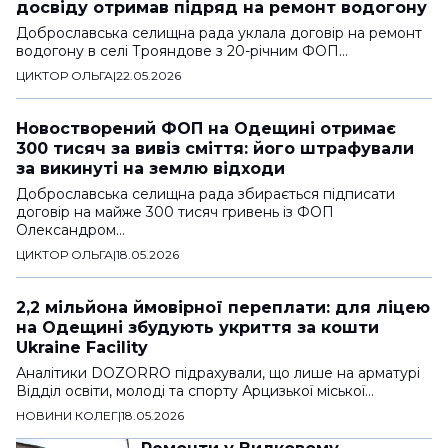
досвіду отримав підряд на ремонт водогону
Доброславська селищна рада уклала договір на ремонт
водогону в селі Трояндове з 20-річним ФОП…
ЦИКТОР ОЛЬГА
|
22.05.2026
Новостворений ФОП на Одещині отримає
300 тисяч за вивіз сміття: його штрафували
за викинуті на землю відходи
Доброславська селищна рада збирається підписати
договір на майже 300 тисяч гривень із ФОП
Олександром…
ЦИКТОР ОЛЬГА
|
18.05.2026
2,2 мільйона ймовірної переплати: для ліцею
на Одещині збудують укриття за кошти
Ukraine Facility
Аналітики DOZORRO підрахували, що лише на арматурі
Відділ освіти, молоді та спорту Арцизької міської…
НОВИНИ КОЛЕГ
|
18.05.2026