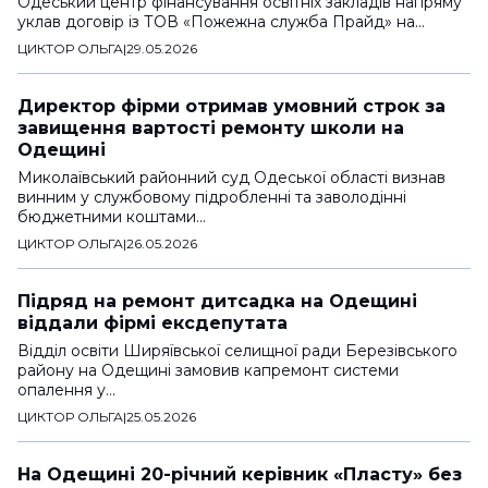
Одеський центр фінансування освітніх закладів напряму
уклав договір із ТОВ «Пожежна служба Прайд» на…
ЦИКТОР ОЛЬГА
|
29.05.2026
Директор фірми отримав умовний строк за
завищення вартості ремонту школи на
Одещині
Миколаївський районний суд Одеської області визнав
винним у службовому підробленні та заволодінні
бюджетними коштами…
ЦИКТОР ОЛЬГА
|
26.05.2026
Підряд на ремонт дитсадка на Одещині
віддали фірмі ексдепутата
Відділ освіти Ширяївської селищної ради Березівського
району на Одещині замовив капремонт системи
опалення у…
ЦИКТОР ОЛЬГА
|
25.05.2026
На Одещині 20-річний керівник «Пласту» без