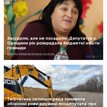
Засудили, але не посадили: Депутатка з
Одещини рік розкрадала бюджетні кошти
громади
ОЛЕНА КРАВЧЕНКО
|
06.06.2026
Таїровська селищна рада замовила
оборонні рови дружині ексдепутата: про