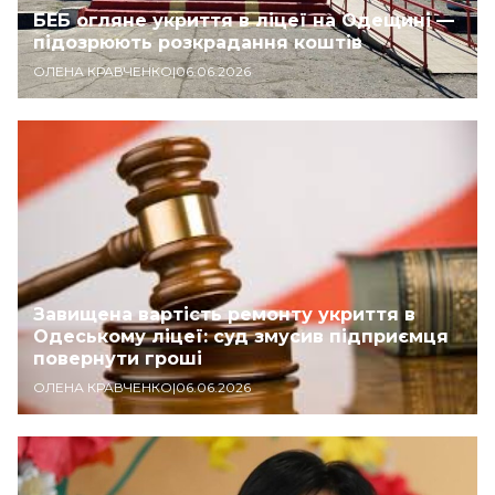
БЕБ огляне укриття в ліцеї на Одещині —
підозрюють розкрадання коштів
ОЛЕНА КРАВЧЕНКО
|
06.06.2026
Завищена вартість ремонту укриття в
Одеському ліцеї: суд змусив підприємця
повернути гроші
ОЛЕНА КРАВЧЕНКО
|
06.06.2026