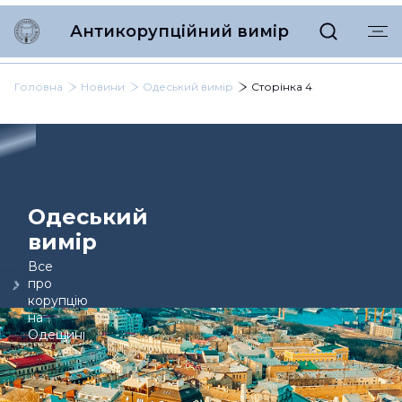
Антикорупційний вимір
Головна
Новини
Одеський вимір
Сторінка 4
Одеський
вимір
Все
про
корупцію
на
Одещині