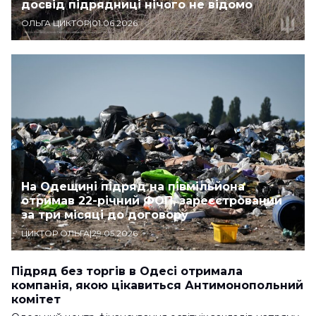
досвід підрядниці нічого не відомо
ОЛЬГА ЦИКТОР
|
01.06.2026
На Одещині підряд на півмільйона
отримав 22-річний ФОП, зареєстрований
за три місяці до договору
ЦИКТОР ОЛЬГА
|
29.05.2026
Підряд без торгів в Одесі отримала
компанія, якою цікавиться Антимонопольний
комітет