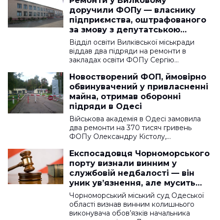
Ремонти у Вилковому
доручили ФОПу — власнику
підприємства, оштрафованого
за змову з депутатською
фірмою
Відділ освіти Вилківської міськради
віддав два підряди на ремонти в
закладах освіти ФОПу Сергію…
Новостворений ФОП, ймовірно
обвинувачений у привласненні
майна, отримав оборонні
підряди в Одесі
Військова академія в Одесі замовила
два ремонти на 370 тисяч гривень
ФОПу Олександру Кістолу,…
Експосадовця Чорноморського
порту визнали винним у
службовій недбалості — він
уник увʼязнення, але мусить
відшкодувати збитки
Чорноморський міський суд Одеської
області визнав винним колишнього
виконувача обов’язків начальника