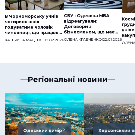
СБУ і Одеська МВА
В Чорноморську учнів
Космі
відреагували:
чотирьох шкіл
груд
Договори з
годуватиме чоловік
уніве
бізнесменом, що має
чиновниці, що працював
закуп
звʼязки з ДНР,
на «скандальну» фірму
ОЛЕНА КРАВЧЕНКО
|
22.01.2026
КАТЕРИНА МАДЕНС
|
02.02.2026
мільй
розірвали
ОЛЕНА
веде
Регіональні новини
Одеський вимір
Херсонський в