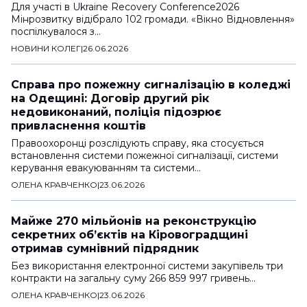
Для участі в Ukraine Recovery Conference2026
Мінрозвитку відібрало 102 громади. «Вікно Відновлення»
поспілкувалося з…
НОВИНИ КОЛЕГ
|
26.06.2026
Справа про пожежну сигналізацію в коледжі
на Одещині: Договір другий рік
недовиконаний, поліція підозрює
привласнення коштів
Правоохоронці розслідують справу, яка стосується
встановлення системи пожежної сигналізації, системи
керування евакуюванням та системи…
ОЛЕНА КРАВЧЕНКО
|
23.06.2026
Майже 270 мільйонів на реконструкцію
секретних обʼєктів на Кіровоградщині
отримав сумнівний підрядник
Без використання електронної системи закупівель три
контракти на загальну суму 266 859 997 гривень…
ОЛЕНА КРАВЧЕНКО
|
23.06.2026