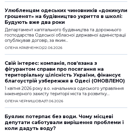
Улюбленцям одеських чиновників «докинули
грошенят» на будівництво укриття в школі:
Будують вже два роки
Департамент капітального будівництва та дорожнього
господарства Одеської обласної державної адміністрації
опублікував договір, за яким…
ОЛЕНА КРАВЧЕНКО
|
22.06.2026
Свій інтерес: компанія, пов’язана з
фігурантом справи про посягання на
територіальну цілісність України, фінансує
благоустрій узбережжя в Одесі (ОНОВЛЕНО)
1 квітня 2026 року в.о. начальника одеського управління
інженерного захисту території міста та розвитку…
ОЛЕНА ЧЕРНИШОВА
|
17.06.2026
Буялик потерпає без води. Чому місцеві
депутати саботували вирішення проблеми і
коли дадуть воду?