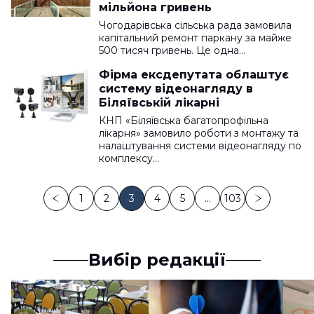
мільйона гривень
Чогодарівська сільська рада замовила
капітальний ремонт паркану за майже
500 тисяч гривень. Це одна…
Фірма ексдепутата облаштує
систему відеонагляду в
Біляївській лікарні
КНП «Біляївська багатопрофільна
лікарня» замовило роботи з монтажу та
налаштування системи відеонагляду по
комплексу…
1
2
3
4
5
…
103
Вибір редакції