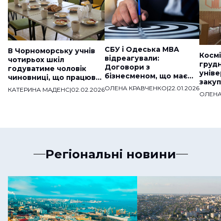
СБУ і Одеська МВА
В Чорноморську учнів
Космі
відреагували:
чотирьох шкіл
груд
Договори з
годуватиме чоловік
уніве
бізнесменом, що має
чиновниці, що працював
закуп
звʼязки з ДНР,
на «скандальну» фірму
ОЛЕНА КРАВЧЕНКО
|
22.01.2026
КАТЕРИНА МАДЕНС
|
02.02.2026
мільй
розірвали
ОЛЕНА
веде
Регіональні новини