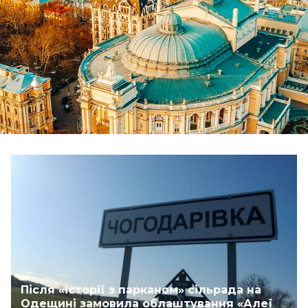
Після «історії з парканом» сільрада на
Одещині замовила облаштування «Алеї