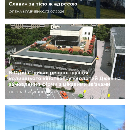
Слави» за тією ж адресою
ОЛЕНА КРАВЧЕНКО
|
13.07.2026
В Одесі триває реконструкція
колишнього кінотеатру «Золотий Дюк» на
замовлення фірми з цікавими звʼзками
ОЛЕНА ЧЕРНИШОВА
|
13.07.2026