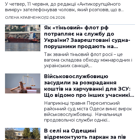
У четвер, 11 червня, до редакції «Антикорупційного
виміру» зателефонував чоловік, який розповів, що в…
ОЛЕНА КРАВЧЕНКО
|
12.06.2026
Як «тіньовий» флот рф
потрапляє на службу до
України? Заарештовані судна-
порушники продають на
аукціоні, гроші йдуть у
Так званий тіньовий флот росії – це
бюджет
вагома складова обходу міжнародних і
українських санкцій,…
Військовослужбовицю
засудили за розкрадання
коштів на харчуванні для ЗСУ:
Що відомо про інших учасників
схеми?
Наприкінці травня Пересипський
районний суд міста Одеси виніс вирок
військовослужбовиці. Начальниця
продовольчої служби однієї…
В селі на Одещині
відремонтують паркан за пів