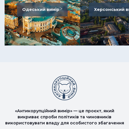
Одеський вимір
Херсонський в
«Антикорупційний вимір» — це проєкт, який
викриває спроби політиків та чиновників
використовувати владу для особистого збагачення