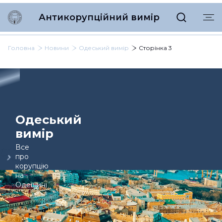
Антикорупційний вимір
Головна
Новини
Одеський вимір
Сторінка 3
Одеський
вимір
Все
про
корупцію
на
Одещині