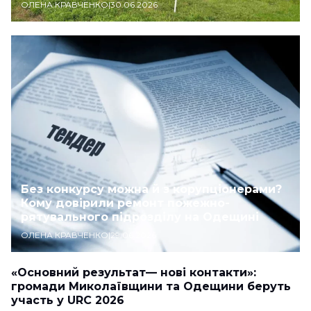
ОЛЕНА КРАВЧЕНКО
|
30.06.2026
Без конкурсу можна й з корупціонерами?
Кому довірили ремонт пожежно-
рятувального підрозділу на Одещині
ОЛЕНА КРАВЧЕНКО
|
29.06.2026
«Основний результат— нові контакти»:
громади Миколаївщини та Одещини беруть
участь у URC 2026