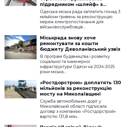
підрядником «шлейф» з
кримінальних проваджень
Одеська міська рада заплатить понад 3
мільйони гривень за реконструкцію
мереж електропостачання для
військовослужбовців…
Міськрада знову хоче
ремонтувати за кошти
бюджету Деволанівський узвіз
В програмі будівництва і розвитку
соціальної та інженерної
інфраструктури Одеси на 2024-2025
роки міська…
«Ростдорстрою» доплатять 130
мільйонів за реконструкцію
мосту на Миколаївщині
Служба автомобільних доріг у
Миколаївській області підписала
договір з компанією «Ростдорстрой»
вартістю 131,8 млн…