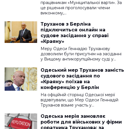
працівникам «Муніципальної варти». За
це рішення проголосували члени
виконкому,…
Труханов з Берліна
підключиться онлайн на
судове засідання у справі
«Краяну»
Меру Одеси Геннадію Труханову
дозволили бути присутнім на засіданні
у Вищому антикорупційному суді у…
Одеський мер Труханов замість
судового засідання по
«Краяну» поїхав на
конференцію у Берлін
На офіційній сторінці Одеської мерії
відзвітували, що Мер Одеси Геннадій
Труханов візьме участь у…
Одеська мерія замовляє
роботи для військових у фірми
соратника Труханова: за