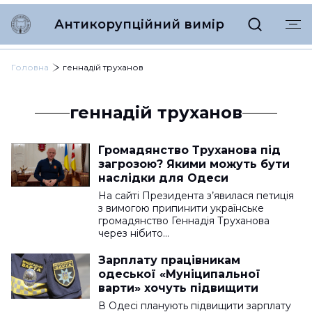
Антикорупційний вимір
Головна
геннадій труханов
геннадій труханов
Громадянство Труханова під
загрозою? Якими можуть бути
наслідки для Одеси
На сайті Президента з’явилася петиція
з вимогою припинити українське
громадянство Геннадія Труханова
через нібито…
Зарплату працівникам
одеської «Муніципальної
варти» хочуть підвищити
В Одесі планують підвищити зарплату