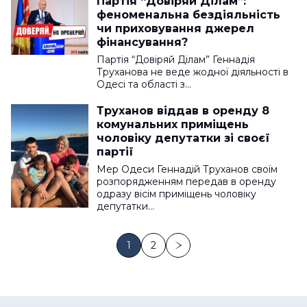
Партія “Довіряй Ділам”:
феноменальна бездіяльність
чи приховування джерел
фінансування?
Партія “Довіряй Ділам” Геннадія
Труханова не веде жодної діяльності в
Одесі та області з…
Труханов віддав в оренду 8
комунальних приміщень
чоловіку депутатки зі своєї
партії
Мер Одеси Геннадій Труханов своїм
розпорядженням передав в оренду
одразу вісім приміщень чоловіку
депутатки…
1
2