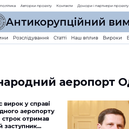
 політика
Авторки проєкту
Контакти
Донори і партнери проєкту
Антикорупційний вим
ини
Розслідування
Статті
Наш вплив
Вироки
народний аеропорт О
с вирок у справі
дного аеропорту
: строк отримав
й заступник