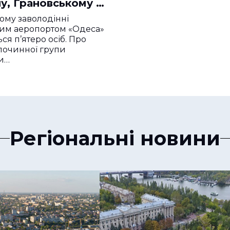
у, Грановському та
 особам
ому заволодінні
им аеропортом «Одеса»
ся п’ятеро осіб. Про
лочинної групи
и…
Регіональні новини