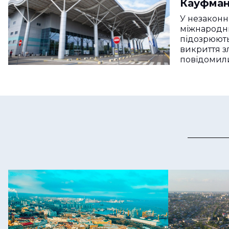
Кауфман
ще двом
У незаконн
міжнародн
підозрюють
викриття з
повідомил