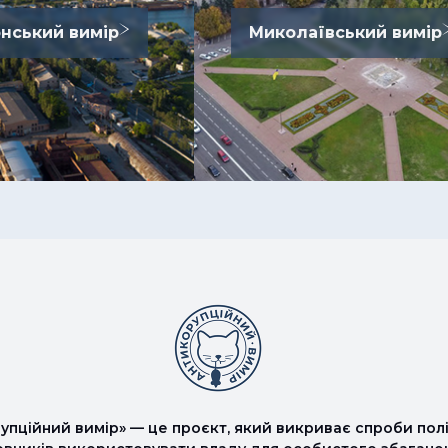
нський вимір
Миколаївський вимір
упційний вимір» — це проєкт, який викриває спроби полі