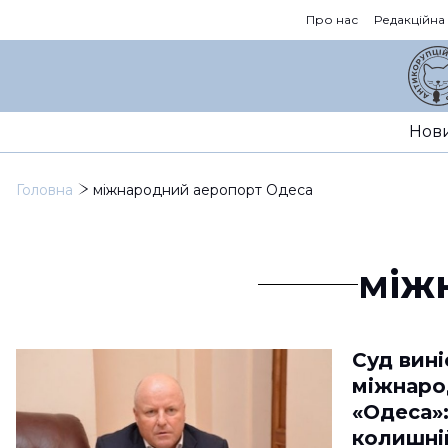
Про нас
Редакційна
Нов
Головна
міжнародний аеропорт Одеса
між
Суд вині
міжнаро
«Одеса»
колишні