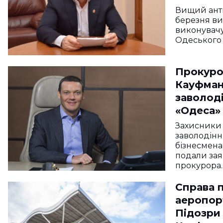
Одесько
Вищий ант
березня в
виконувачу
Одеського 
Прокуро
Кауфмана
заволод
«Одеса»
слідств
Захисники 
заволодінн
бізнесмен
подали зая
прокурора
Справа 
аеропор
Підозри 