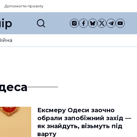
Допомогти проєкту
ір
Війна
деса
Ексмеру Одеси заочно
обрали запобіжний захід —
як знайдуть, візьмуть під
варту