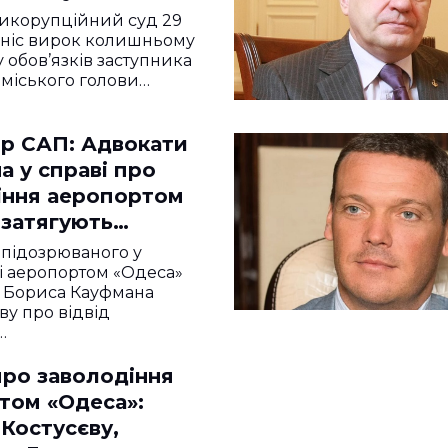
го мера
икорупційний суд 29
иніс вирок колишньому
 обов’язків заступника
міського голови…
р САП: Адвокати
 у справі про
іння аеропортом
 затягують
о
підозрюваного у
і аеропортом «Одеса»
а Бориса Кауфмана
ву про відвід
…
про заволодіння
том «Одеса»:
Костусєву,