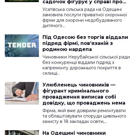
садочок фігурує у справі про
розкрадання понад 3 мільйонів
Усатівська сільська рада на Одещині
замовила послуги приватної охоронної
фірми для охорони недобудованого
дитячого…
Під Одесою без торгів віддали
підряд фірмі, повʼязаній з
родиною нардепа
Чиновники Нерубайської сільської ради
без конкуренції віддали підряд з
капремонту дорожнього покриття в
селищі…
Улюбленець чиновників —
фігурант кримінального
провадження виписав собі
довідку, що проваджень нема
Фірма, якій вже довірили ремонтувати
та облаштовувати споруди цивільного
захисту в 18 закладах освіти,…
На Одещині чиновники