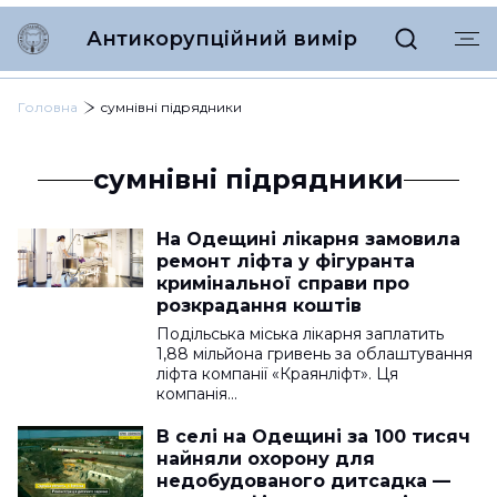
Антикорупційний вимір
Головна
сумнівні підрядники
сумнівні підрядники
На Одещині лікарня замовила
ремонт ліфта у фігуранта
кримінальної справи про
розкрадання коштів
Подільська міська лікарня заплатить
1,88 мільйона гривень за облаштування
ліфта компанії «Краянліфт». Ця
компанія…
В селі на Одещині за 100 тисяч
найняли охорону для
недобудованого дитсадка —