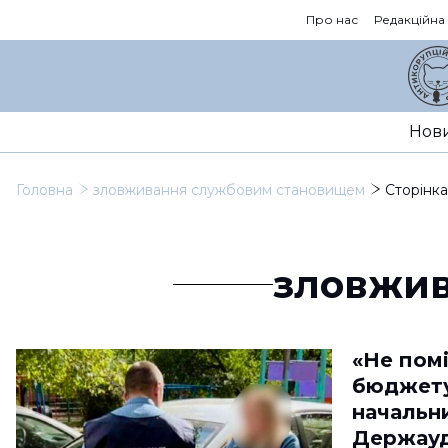
Про нас
Редакційна
Нов
Головна
зловживання службовим становищем
Сторінка
зловжив
«Не пом
бюджету
начальни
Держауд