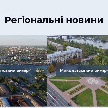
Регіональні новини
нський вимір
Миколаївський вимір