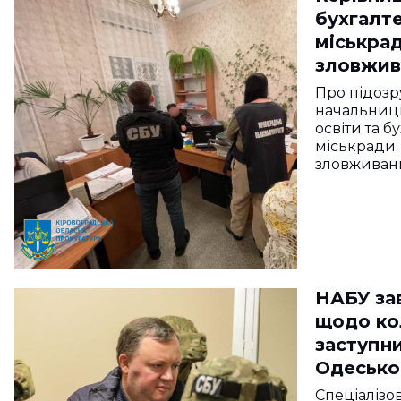
бухгалт
міськра
зловжив
Про підозр
начальниці
освіти та 
міськради.
зловживан
НАБУ за
щодо ко
заступн
Одесько
Муратов
Спеціалізо