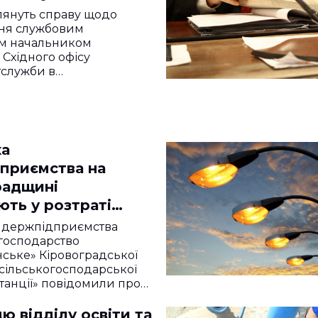
радщині
глянуть справу щодо
ня службовим
м начальником
 Східного офісу
служби в…
ка
приємства на
радщині
ють у розтраті
івтора мільйона
 держпідприємства
господарство
ське» Кіровоградської
сільськогосподарської
станції» повідомили про
ю відділу освіти та