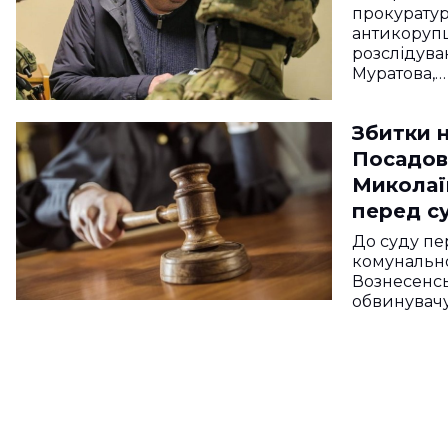
прокуратур
антикоруп
розслідува
Муратова,…
Збитки н
Посадов
Миколаї
перед с
До суду пе
комунально
Вознесенсь
обвинувачу