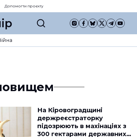
Допомогти проєкту
ір
Війна
ановищем
На Кіровоградщині
держреєстраторку
підозрюють в махінаціях з
300 гектарами державних