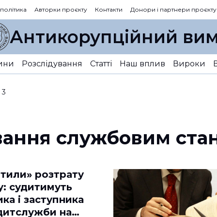
 політика
Авторки проєкту
Контакти
Донори і партнери проєкту
Антикорупційний вим
ини
Розслідування
Статті
Наш вплив
Вироки
 3
ання службовим ст
ітили» розтрату
: судитимуть
ка і заступника
итслужби на