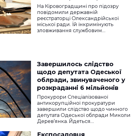
земель
На Кіровоградщині про підозру
повідомили державній
реєстраторці Олександрійської
міської ради. Їй інкримінують
зловживання службовим…
Завершилось слідство
щодо депутата Одеської
облради, звинуваченого у
розкраданні 6 мільйонів
Прокурори Спеціалізованої
антикорупційної прокуратури
завершили слідство щодо чинного
депутата Одеської облради Миколи
Дерев’янка. Йдеться…
Експосадовця