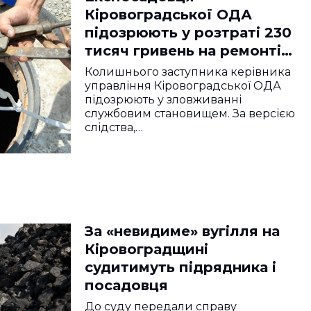
Кіровоградської ОДА
підозрюють у розтраті 230
тисяч гривень на ремонті
свердловини
Колишнього заступника керівника
управління Кіровоградської ОДА
підозрюють у зловживанні
службовим становищем. За версією
слідства,…
За «невидиме» вугілля на
Кіровоградщині
судитимуть підрядника і
посадовця
До суду передали справу