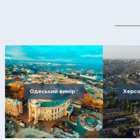
Одеський вимір
Херсо