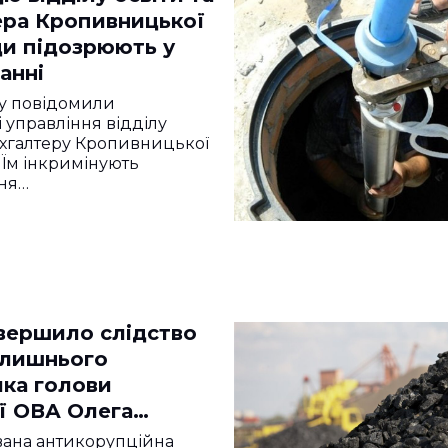
ера Кропивницької
ди підозрюють у
анні
у повідомили
 управління відділу
бухгалтеру Кропивницької
 Їм інкримінують
ня…
вершило слідство
лишнього
ика голови
ї ОВА Олега
а
вана антикорупційна