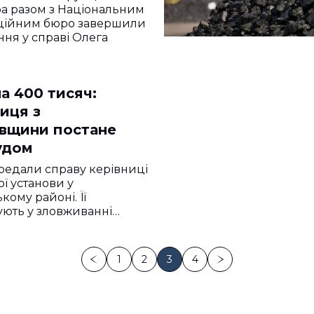
а разом з Національним
ційним бюро завершили
ння у справі Олега
а 400 тисяч:
иця з
вщини постане
удом
редали справу керівниці
ї установи у
кому районі. Її
ють у зловживанні…
1
2
3
4