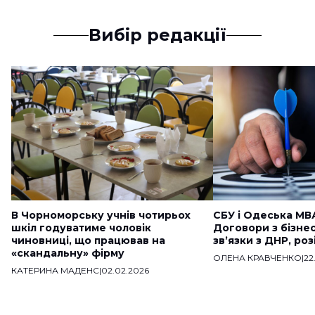
Вибір редакції
В Чорноморську учнів чотирьох
СБУ і Одеська МВ
шкіл годуватиме чоловік
Договори з бізне
чиновниці, що працював на
звʼязки з ДНР, ро
«скандальну» фірму
ОЛЕНА КРАВЧЕНКО
|
22
КАТЕРИНА МАДЕНС
|
02.02.2026