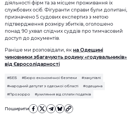
діяльності фірм та за місцем проживання їх
службових осіб. Фігуранти справи були допитані,
призначено 5 судових експертиз з метою
підтвердження розміру збитків, оголошено
понад 90 ухвал слідчих суддів про тимчасовий
доступ до документів.
Раніше ми розповідали, як
на Одещині
чиновники збагачують родину «годувальників»
від Євросолідарності
#БЕБ
#Бюро економічної безпеки
#закупівлі
#народний депутат з одеської області
#одещина
#Прозорро
#ухиляння від сплати податків
Поширити