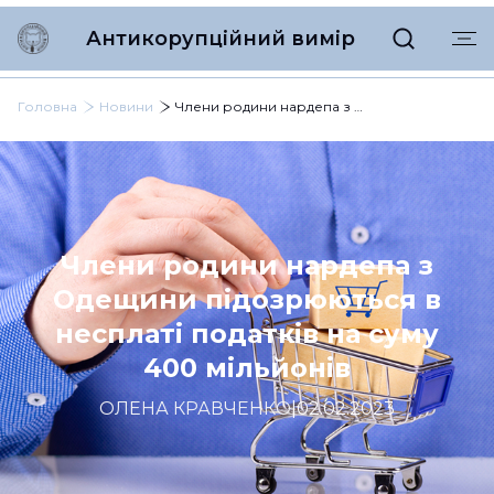
Антикорупційний вимір
Головна
Новини
Члени родини нардепа з Одещини підозрюються в несплаті податків на суму 400 мільйонів
Члени родини нардепа з
Одещини підозрюються в
несплаті податків на суму
400 мільйонів
ОЛЕНА КРАВЧЕНКО
|
02.02.2023