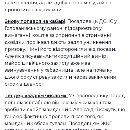
таке рішення, адже здобув перемогу, а його
пропозицію відхилили.
Знову попався на хабарі
. Посадовець ДСНС у
Голованівському районі підозрюється у
вимаганні коштів за сприяння в отриманні
довідки про інвалідність задля уникнення
призову. Нині його відсторонили від посади.
Але як з’ясував «Антикорупційний вимір»,
майор цивільного захисту вже мав
звинувачення у хабарництві, але на початку
цього року справу закрили через закінчення
строків давності.
Тендер «заднім числом».
У Світловодську перед
повномасштабною війною міським коштом
зробили скейт-майданчик. Але слідчі кажуть, що
тендер фактично провели після того, як
майданчик облаштували. Посадовцям ЖКГ