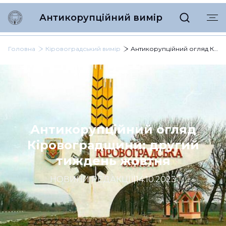
Антикорупційний вимір
Головна
Кіровоградський вимір
Антикорупційний огляд Кіровоградщини: другий тиждень жовтня
Антикорупційний огляд
Кіровоградщини: другий
тиждень жовтня
НОВИНИ РЕДАКЦІЇ
|
14.10.2023