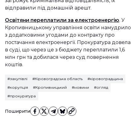
загрожує кримінальна відповідальність, їх
відправили під домашній арешт.
Освітяни переплатили за електроенергію
. У
Кропивницькому управління освіти намудрило
з додатковими угодами до контракту про
постачання електроенергії. Прокуратура довела
в суді, що через це з бюджету переплатили 1,6
млн грн та добилася через суд повернення
коштів.
#закупівлі
#Кіровоградська область
#кіровоградщина
#корупція
#Кропивницький
#новини
#огляд
#прокуратура
Поширити