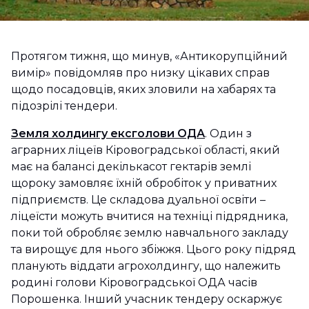
Протягом тижня, що минув, «Антикорупційний
вимір» повідомляв про низку цікавих справ
щодо посадовців, яких зловили на хабарях та
підозрілі тендери.
Земля холдингу ексголови ОДА
. Один з
аграрних ліцеїв Кіровоградської області, який
має на балансі декількасот гектарів землі
щороку замовляє їхній обробіток у приватних
підприємств. Це складова дуальної освіти –
ліцеїсти можуть вчитися на техніці підрядника,
поки той обробляє землю навчального закладу
та вирощує для нього збіжжя. Цього року підряд
планують віддати агрохолдингу, що належить
родині голови Кіровоградської ОДА часів
Порошенка. Інший учасник тендеру оскаржує