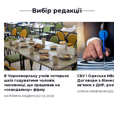
Вибір редакції
В Чорноморську учнів чотирьох
СБУ і Одеська МВ
шкіл годуватиме чоловік
Договори з бізне
чиновниці, що працював на
звʼязки з ДНР, ро
«скандальну» фірму
ОЛЕНА КРАВЧЕНКО
|
22
КАТЕРИНА МАДЕНС
|
02.02.2026