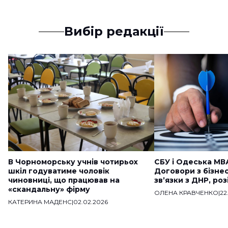
Вибір редакції
В Чорноморську учнів чотирьох
СБУ і Одеська МВ
шкіл годуватиме чоловік
Договори з бізне
чиновниці, що працював на
звʼязки з ДНР, ро
«скандальну» фірму
ОЛЕНА КРАВЧЕНКО
|
22
КАТЕРИНА МАДЕНС
|
02.02.2026