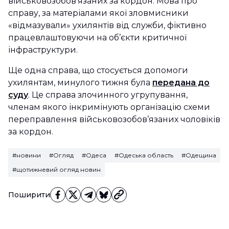
військовозобов’язаних за кордон. Мова про
справу, за матеріалами якої зловмисники
«відмазували» ухилянтів від служби, фіктивно
працевлаштовуючи на об’єкти критичної
інфраструктури.
Ще одна справа, що стосується допомоги
ухилянтам, минулого тижня була
передана до
суду
. Це справа злочинного угрупування,
членам якого інкримінують організацію схеми
переправлення військовозобов’язаних чоловіків
за кордон.
#новини
#Огляд
#Одеса
#Одеська область
#Одещина
#щотижневий огляд новин
Поширити