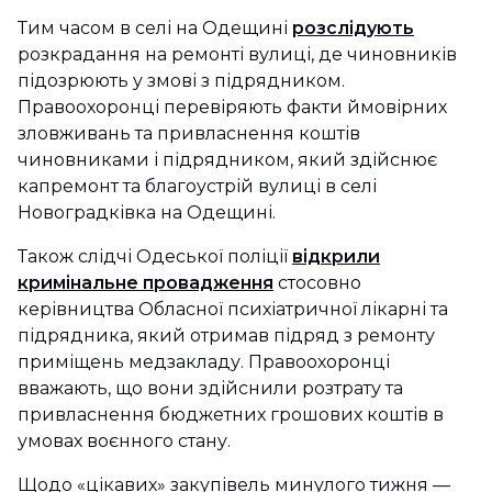
Тим часом в селі на Одещині
розслідують
розкрадання на ремонті вулиці, де чиновників
підозрюють у змові з підрядником.
Правоохоронці перевіряють факти ймовірних
зловживань та привласнення коштів
чиновниками і підрядником, який здійснює
капремонт та благоустрій вулиці в селі
Новоградківка на Одещині.
Також слідчі Одеської поліції
відкрили
кримінальне провадження
стосовно
керівництва Обласної психіатричної лікарні та
підрядника, який отримав підряд з ремонту
приміщень медзакладу. Правоохоронці
вважають, що вони здійснили розтрату та
привласнення бюджетних грошових коштів в
умовах воєнного стану.
Щодо «цікавих» закупівель минулого тижня —