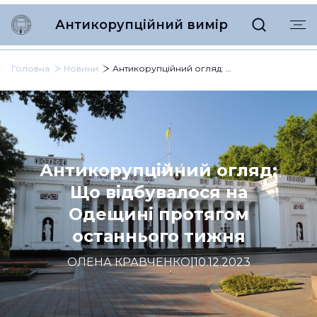
Антикорупційний вимір
Головна
Новини
Антикорупційний огляд: Що відбувалося на Одещині протягом останнього тижня
Антикорупційний огляд:
Що відбувалося на
Одещині протягом
останнього тижня
ОЛЕНА КРАВЧЕНКО
|
10.12.2023