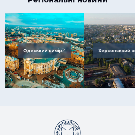
Одеський вимір
Херсонський в