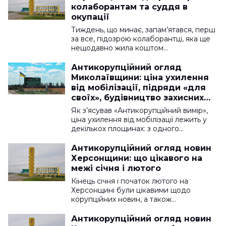
колаборантам та суддя в
окупації
Тиждень, що минає, запам’ятався, перш
за все, підозрою колаборантці, яка ще
нещодавно жила коштом…
Антикорупційний огляд
Миколаївщини: ціна ухилення
від мобілізації, підряди «для
своїх», будівництво захисних
споруд на 677 мільйонів
Як з’ясував «Антикорупційний вимір»,
ціна ухилення від мобілізації лежить у
декількох площинах: з одного…
Антикорупційний огляд новин
Херсонщини: що цікавого на
межі січня і лютого
Кінець січня і початок лютого на
Херсонщині були цікавими щодо
корупційних новин, а також…
Антикорупційний огляд новин