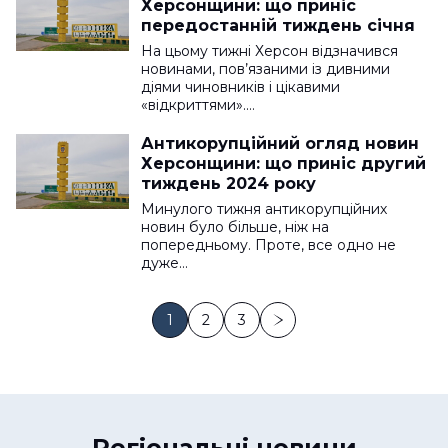
Херсонщини: що приніс
передостанній тиждень січня
На цьому тижні Херсон відзначився
новинами, пов’язаними із дивними
діями чиновників і цікавими
«відкриттями».…
Антикорупційний огляд новин
Херсонщини: що приніс другий
тиждень 2024 року
Минулого тижня антикорупційних
новин було більше, ніж на
попередньому. Проте, все одно не
дуже…
1
2
3
Регіональні новини