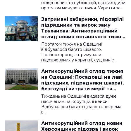
огляд новин та публікацій, що виходили
протягом минулого тижня. Укриття за…
Затримані хабарники, підозрілі
підрядники та вирок заму
Труханова: Антикорупційний
огляд новин останнього тижня
березня на Одещині
Протягом тижня на Одещині
відбувалося багато цікавого.
Правоохоронці затримували
підозрюваних у корупції, суд виніс…
Антикорупційний огляд тижня
на Одещині: Посадовці на лаві
підсудних, підрядники-шахраї,
безглузді витрати мерії та
гучні судові справи
Тиждень на Одещині видався дуже
насиченим на корупційні кейси.
Відбувалося багато цікавого, зокрема
в…
Антикорупційний огляд новин
Херсонщини: підозра і вирок