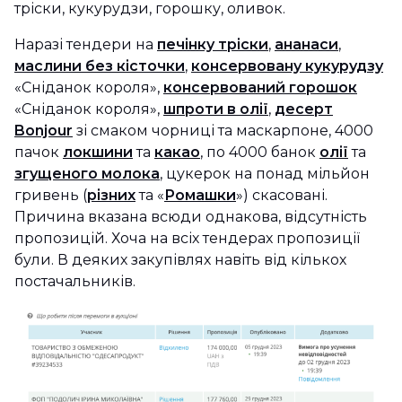
тріски, кукурудзи, горошку, оливок.
Наразі тендери на
печінку тріски
,
ананаси
,
маслини без кісточки
,
консервовану кукурудзу
«Сніданок короля»,
консервований горошок
«Сніданок короля»,
шпроти в олії
,
десерт
Bonjour
зі смаком чорниці та маскарпоне, 4000
пачок
локшини
та
какао
, по 4000 банок
олії
та
згущеного молока
, цукерок на понад мільйон
гривень (
різних
та «
Ромашки
») скасовані.
Причина вказана всюди однакова, відсутність
пропозицій. Хоча на всіх тендерах пропозиції
були. В деяких закупівлях навіть від кількох
постачальників.