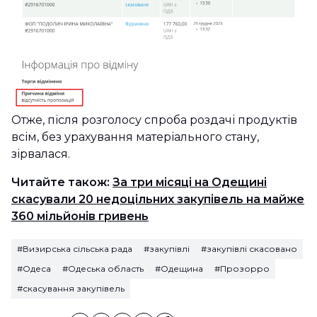
Отже, після розголосу спроба роздачі продуктів
всім, без урахування матеріального стану,
зірвалася.
Читайте також:
За три місяці на Одещині
скасували 20 недоцільних закупівель на майже
360 мільйонів гривень
#Визирська сільська рада
#закупівлі
#закупівлі скасовано
#Одеса
#Одеська область
#Одещина
#Прозорро
#скасування закупівель