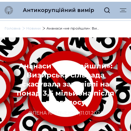
Антикорупційний вимір
Головна
Новини
Ананаси «не пройшли»: Визирська сільрада скасувала закупівлі на понад 3,5 мільйона після розголосу
Ананаси «не пройшли»:
Визирська сільрада
скасувала закупівлі на
понад 3,5 мільйона після
розголосу
ОЛЕНА КРАВЧЕНКО
|
11.01.2024