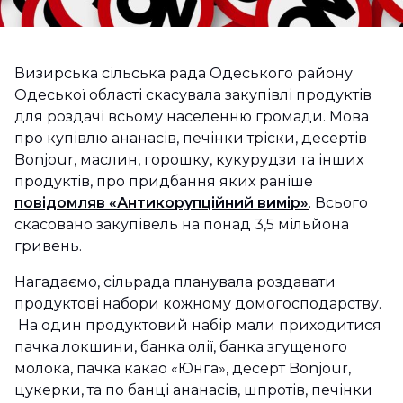
Визирська сільська рада Одеського району
Одеської області​​ скасувала закупівлі продуктів
для роздачі всьому населенню громади. Мова
про купівлю ананасів, печінки тріски, десертів
Bonjour, маслин, горошку, кукурудзи та інших
продуктів, про придбання яких раніше
повідомляв «Антикорупційний вимір»
. Всього
скасовано закупівель на понад 3,5 мільйона
гривень.
Нагадаємо, сільрада планувала роздавати
продуктові набори кожному домогосподарству.
На один продуктовий набір мали приходитися
пачка локшини, банка олії, банка згущеного
молока, пачка какао «Юнга», десерт Bonjour,
цукерки, та по банці ананасів, шпротів, печінки