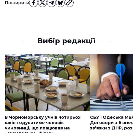
Поширити
Вибір редакції
В Чорноморську учнів чотирьох
СБУ і Одеська МВ
шкіл годуватиме чоловік
Договори з бізне
чиновниці, що працював на
звʼязки з ДНР, ро