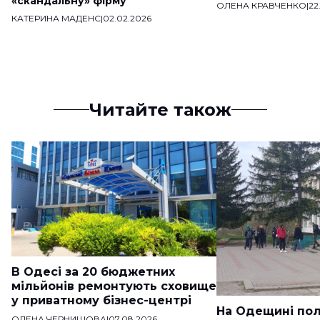
«скандальну» фірму
ОЛЕНА КРАВЧЕНКО
|
22
КАТЕРИНА МАДЕНС
|
02.02.2026
Читайте також
В Одесі за 20 бюджетних
мільйонів ремонтують сховище
у приватному бізнес-центрі
На Одещині пол
ОЛЕНА ЧЕРНИШОВА
|
07.08.2026