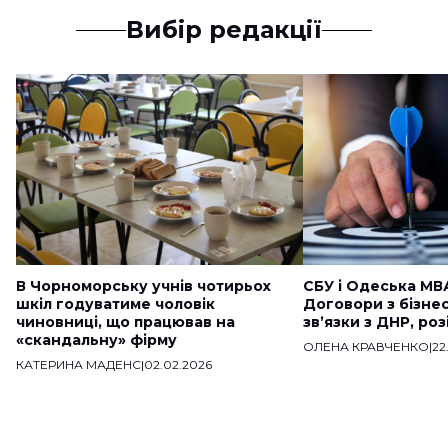
Вибір редакції
В Чорноморську учнів чотирьох
СБУ і Одеська МВ
шкіл годуватиме чоловік
Договори з бізне
чиновниці, що працював на
звʼязки з ДНР, ро
«скандальну» фірму
ОЛЕНА КРАВЧЕНКО
|
22
КАТЕРИНА МАДЕНС
|
02.02.2026