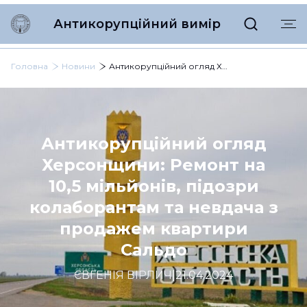
Антикорупційний вимір
Головна
Новини
Антикорупційний огляд Херсонщини: Ремонт на 10,5 мільйонів, підозри колаборантам та невдача з продажем квартири Сальдо
Антикорупційний огляд
Херсонщини: Ремонт на
10,5 мільйонів, підозри
колаборантам та невдача з
продажем квартири
Сальдо
ЄВГЕНІЯ ВІРЛИЧ
|
21.04.2024