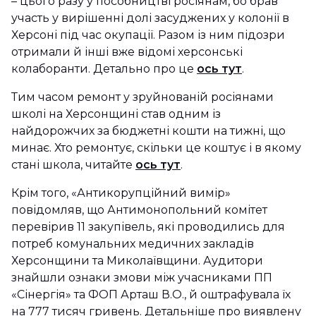
– цього разу у пособництві росіянам, бо брав
участь у вирішенні долі засуджених у колонії в
Херсоні під час окупації. Разом із ним підозри
отримали й інші вже відомі херсонські
колаборанти. Детально про це
ось тут
.
Тим часом ремонт у зруйнованій росіянами
школі на Херсонщині став одним із
найдорожчих за бюджетні кошти на тижні, що
минає. Хто ремонтує, скільки це коштує і в якому
стані школа, читайте
ось тут
.
Крім того, «Антикорупційний вимір»
повідомляв, що Антимонопольний комітет
перевірив 11 закупівель, які проводились для
потреб комунальних медичних закладів
Херсонщини та Миколаївщини. Аудитори
знайшли ознаки змови між учасниками ПП
«Сінергія» та ФОП Арташ В.О., й оштрафувала їх
на 777 тисяч гривень. Детальніше про виявлену