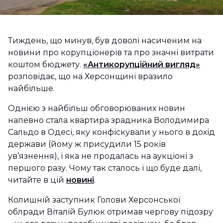
Тиждень, що минув, був доволі насиченим на
новини про корупціонерів та про значні витрати
коштом бюджету.
«Антикорупційний вигляд»
розповідає, що на Херсонщині вразило
найбільше.
Однією з найбільш обговорюваних новин
напевно стала квартира зрадника Володимира
Сальдо в Одесі, яку конфіскували у нього в дохід
держави (йому ж присудили 15 років
ув’язнення), і яка не продалась на аукціоні з
першого разу. Чому так сталось і що буде далі,
читайте в цій
новині
.
Колишній заступник Голови Херсонської
облради Віталій Булюк отримав чергову підозру