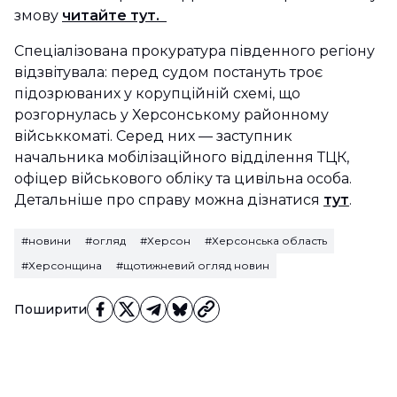
змову
читайте тут.
Спеціалізована прокуратура південного регіону
відзвітувала: перед судом постануть троє
підозрюваних у корупційній схемі, що
розгорнулась у Херсонському районному
військкоматі. Серед них — заступник
начальника мобілізаційного відділення ТЦК,
офіцер військового обліку та цивільна особа.
Детальніше про справу можна дізнатися
тут
.
#новини
#огляд
#Херсон
#Херсонська область
#Херсонщина
#щотижневий огляд новин
Поширити