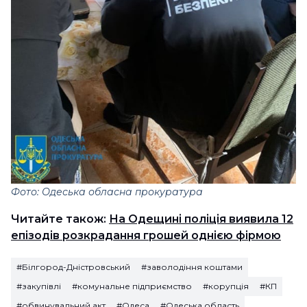
Фото: Одеська обласна прокуратура
Читайте також:
На Одещині поліція виявила 12
епізодів розкрадання грошей однією фірмою
#Білгород-Дністровський
#заволодіння коштами
#закупівлі
#комунальне підприємство
#корупція
#КП
#обвинувальний акт
#Одеса
#Одеська область