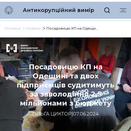
Антикорупційний вимір
Головна
Новини
Посадовицю КП на Одещині та двох підприємців судитимуть за заволодіння 2,5 мільйонами з бюджету
Посадовицю КП на
Одещині та двох
підприємців судитимуть
за заволодіння 2,5
мільйонами з бюджету
ОЛЬГА ЦИКТОР
|
07.06.2024