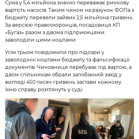
Сума у 5,4 мільйона значно переважає ринкову
вартість насосів. Таким чином на рахунок ФОПа з
бюджету перевели зайвих 2,5 мільйона гривень.
За версією правоохоронців, посадовиця КП
«Бугаз» разом з двома підприємцями
заволоділи цими коштами.
Усім трьом повідомили про підозри у
заволодінні коштами бюджету та фальсифікації
документів. Чиновниця перебуває під вартою, а
двом спільникам обрали запобіжний захід у
вигляді 450 тисяч гривень застави кожному.
Їхню справу розглянуть у суді.