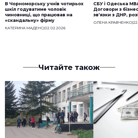
В Чорноморську учнів чотирьох
СБУ і Одеська МВ
шкіл годуватиме чоловік
Договори з бізне
чиновниці, що працював на
звʼязки з ДНР, ро
«скандальну» фірму
ОЛЕНА КРАВЧЕНКО
|
22
КАТЕРИНА МАДЕНС
|
02.02.2026
Читайте також