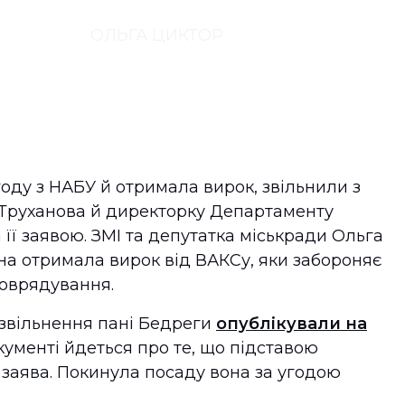
ОЛЬГА ЦИКТОР
|
23.07.2024
году з НАБУ й отримала вирок, звільнили з
 Труханова й директорку Департаменту
 її заявою. ЗМІ та депутатка міськради Ольга
а отримала вирок від ВАКСу, яки забороняє
моврядування.
звільнення пані Бедреги
опублікували на
кументі йдеться про те, що підставою
заява. Покинула посаду вона за угодою