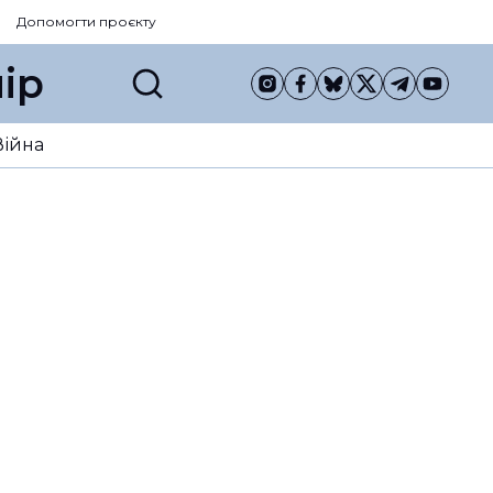
Допомогти проєкту
ір
Війна
ьнили з
вирок у