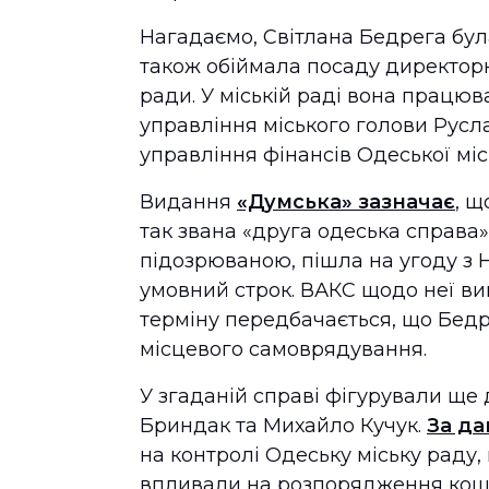
Нагадаємо, Світлана Бедрега бул
також обіймала посаду директорк
ради. У міській раді вона працюва
управління міського голови Рус
управління фінансів Одеської міс
Видання
«Думська» зазначає
, 
так звана «друга одеська справа
підозрюваною, пішла на угоду з 
умовний строк. ВАКС щодо неї вин
терміну передбачається, що Бедр
місцевого самоврядування.
У згаданій справі фігурували ще
Бриндак та Михайло Кучук.
За да
на контролі Одеську міську раду
впливали на розпорядження кошті