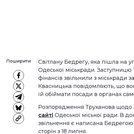
Поширити
Світлану Бедрегу, яка пішла на у
Одеської міськради. Заступницю
фінансів звільнили з міськради за
Квасницька повідомляють, що вон
їй обіймати посади в органах са
Розпорядження Труханова щодо 
сайті
Одеської міської ради. В до
звільнення є написана Бедрегою 
сторін з 18 липня.