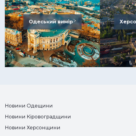
Одеський вимір
Херсо
Новини Одещини
Новини Кіровоградщини
Новини Херсонщини