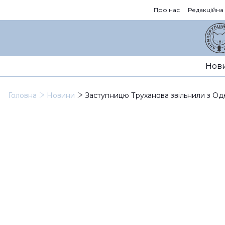
Про нас
Редакційна
Нов
Головна
Новини
Заступницю Труханова звільнили з Оде
Заступ
Одеськ