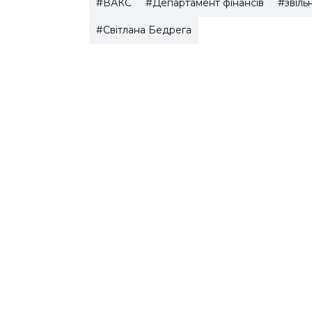
#ВАКС
#Департамент фінансів
#звіль
#Світлана Бедрега