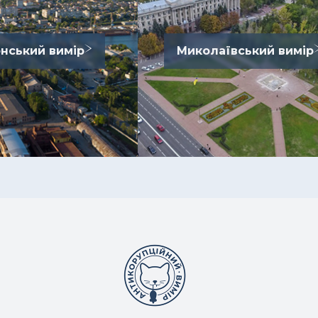
нський вимір
Миколаївський вимір