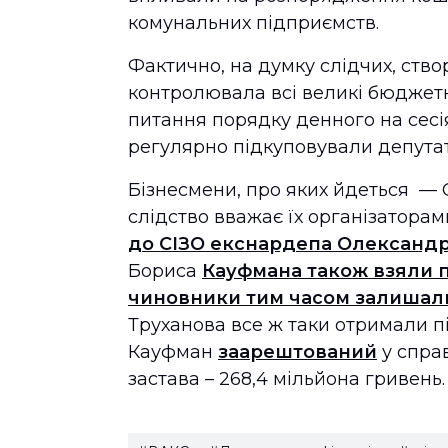
комунальних підприємств.
Фактично, на думку слідчих, ств
контролювала всі великі бюджетн
питання порядку денного на сесія
регулярно підкуповували депутаті
Бізнесмени, про яких йдеться —
слідство вважає їх організатора
до СІЗО екснардепа Олександра
Бориса
Кауфмана також взяли п
чиновники тим часом залишали
Труханова все ж таки отримали п
Кауфман
заарештований
у справ
застава – 268,4 мільйона гривень.