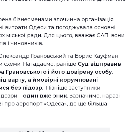
орена бізнесменами злочинна організація
і витрати Одеси та погоджувала основні
х міської ради. Для цього, вважає САП, вони
в і чиновників.
 Олександр Грановський та Борис Кауфман,
ми схеми. Нагадаємо, раніше
Суд відправив
 Грановського і його довірену особу
.
ід варту, а ймовірні корумповані
ся без підозр
. Пізніше заступники
ідозри –
один вже зник
. Зазначимо, наразі
і про аеропорт «Одеса», де ще більша