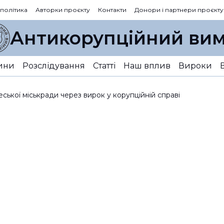
 політика
Авторки проєкту
Контакти
Донори і партнери проєкту
Антикорупційний вим
ини
Розслідування
Статті
Наш вплив
Вироки
ської міськради через вирок у корупційній справі
ницю Труханова звіл
ої міськради через 
корупційній справі