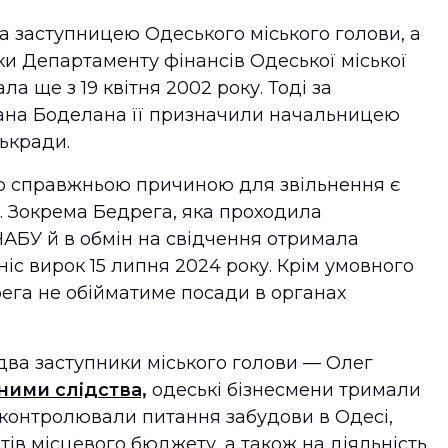
а заступницею Одеського міського голови, а
и Департаменту фінансів Одеської міської
ла ще з 19 квітня 2002 року. Тоді за
лана Боделана її призначили начальницею
ькради.
що справжньою причиною для звільнення є
». Зокрема Бедрега, яка проходила
НАБУ й в обмін на свідчення отримала
іс вирок 15 липня 2024 року. Крім умовного
ега не обійматиме посади в органах
 два заступники міського голови — Олег
ними слідства,
одеські бізнесмени тримали
, контролювали питання забудови в Одесі,
в місцевого бюджету, а також на діяльність