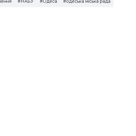
нення
#НАБУ
#Одеса
#одеська міська рада