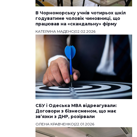
В Чорноморську учнів чотирьох шкіл
годуватиме чоловік чиновниці, що
працював на «скандальну» фірму
КАТЕРИНА МАДЕНС
|
02.02.2026
СБУ і Одеська МВА відреагували:
Договори з бізнесменом, що має
звʼязки з ДНР, розірвали
ОЛЕНА КРАВЧЕНКО
|
22.01.2026