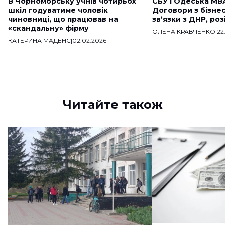
В Чорноморську учнів чотирьох
СБУ і Одеська МВ
шкіл годуватиме чоловік
Договори з бізне
чиновниці, що працював на
звʼязки з ДНР, ро
«скандальну» фірму
ОЛЕНА КРАВЧЕНКО
|
22
КАТЕРИНА МАДЕНС
|
02.02.2026
Читайте також