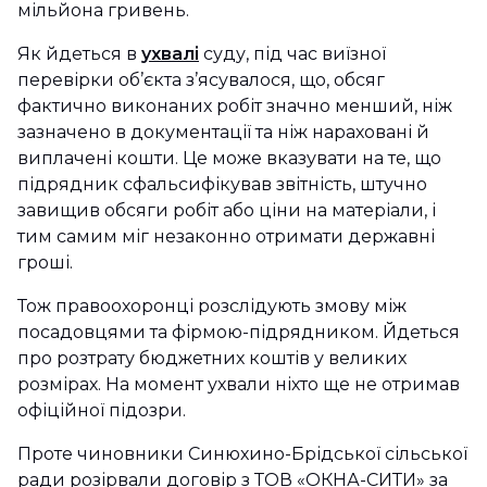
мільйона гривень.
Як йдеться в
ухвалі
суду, під час виїзної
перевірки об’єкта з’ясувалося, що, обсяг
фактично виконаних робіт значно менший, ніж
зазначено в документації та ніж нараховані й
виплачені кошти. Це може вказувати на те, що
підрядник сфальсифікував звітність, штучно
завищив обсяги робіт або ціни на матеріали, і
тим самим міг незаконно отримати державні
гроші.
Тож правоохоронці розслідують змову між
посадовцями та фірмою-підрядником. Йдеться
про розтрату бюджетних коштів у великих
розмірах. На момент ухвали ніхто ще не отримав
офіційної підозри.
Проте чиновники Синюхино-Брідської сільської
ради розірвали договір з ТОВ «ОКНА-СИТИ» за