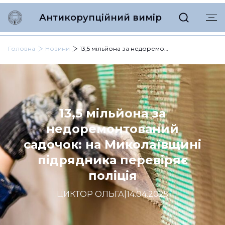
Антикорупційний вимір
Головна
Новини
13,5 мільйона за недоремонтований садочок: на Миколаївщині підрядника перевіряє поліція
13,5 мільйона за
недоремонтований
садочок: на Миколаївщині
підрядника перевіряє
поліція
ЦИКТОР ОЛЬГА
|
14.04.2025