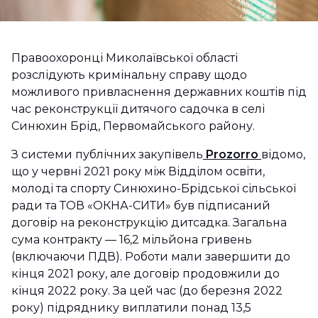
Правоохоронці Миколаївської області
розслідують кримінальну справу щодо
можливого привласнення державних коштів під
час реконструкції дитячого садочка в селі
Синюхин Брід, Первомайського району.
З системи публічних закупівель
Prozorro
відомо,
що у червні 2021 року між Відділом освіти,
молоді та спорту Синюхино-Брідської сільської
ради та ТОВ «ОКНА-СИТИ» був підписаний
договір на реконструкцію дитсадка. Загальна
сума контракту — 16,2 мільйона гривень
(включаючи ПДВ). Роботи мали завершити до
кінця 2021 року, але договір продовжили до
кінця 2022 року. За цей час (до березня 2022
року) підряднику виплатили понад 13,5