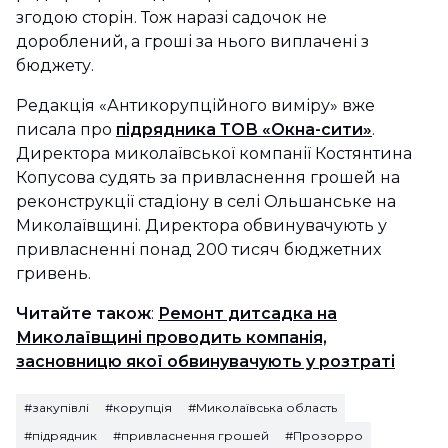
згодою сторін. Тож наразі садочок не
дороблений, а гроші за нього виплачені з
бюджету.
Редакція «Антикорупційного виміру» вже
писала про
підрядника ТОВ «Окна-сити»
.
Директора миколаївської компанії Костянтина
Копусова судять за привласнення грошей на
реконструкції стадіону в селі Ольшанське на
Миколаївщині. Директора обвинувачують у
привласненні понад 200 тисяч бюджетних
гривень.
Читайте також
:
Ремонт дитсадка на
Миколаївщині проводить компанія,
засновницю якої обвинувачують у розтраті
#закупівлі
#корупція
#Миколаївська область
#підрядник
#привласнення грошей
#Прозорро