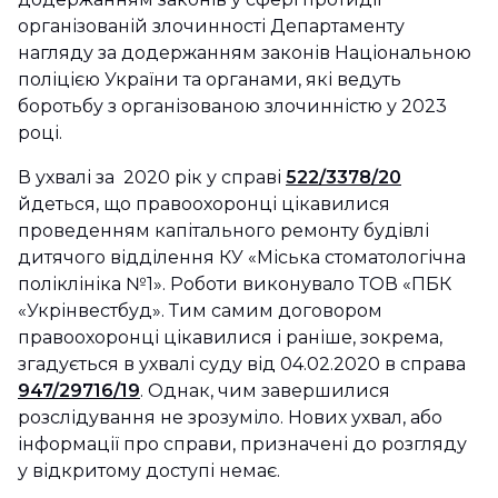
організованій злочинності Департаменту
нагляду за додержанням законів Національною
поліцією України та органами, які ведуть
боротьбу з організованою злочинністю у 2023
році.
В ухвалі за 2020 рік у справі
522/3378/20
йдеться, що правоохоронці цікавилися
проведенням капітального ремонту будівлі
дитячого відділення КУ «Міська стоматологічна
поліклініка №1». Роботи виконувало ТОВ «ПБК
«Укрінвестбуд». Тим самим договором
правоохоронці цікавилися і раніше, зокрема,
згадується в ухвалі суду від 04.02.2020 в справа
947/29716/19
. Однак, чим завершилися
розслідування не зрозуміло. Нових ухвал, або
інформації про справи, призначені до розгляду
у відкритому доступі немає.