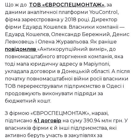
Що ж до
ТОВ «ЄВРОСПЕЦМОНТАЖ»
, за
даними аналітичної платформи YouControl,
фірма зареєстрована у 2018 році. Директор
фірми Едуард Кошелєв. Власники компанії —
Едуард Кошелєв, Олександр Бережний, Денис
Левковець і Олена Журавльова. Як раніше
повідомляв
«Антикорупційний вимір», до
повномасштабного вторгнення компанія, яка
тоді мала юридичну адресу в Маріуполі,
укладала договори в Донецькій області. А після
початку повномасштабної війни росії власники
ТОВ перереєстрували підприємство в Одесі і
продовжують виконувати підряди за
бюджетний кошт.
З фірмою «ЄВРОСПЕЦМОНТАЖ», наразі,
підписано
41 договір
на суму 390.94 млн грн. У
власників фірми є й інші підприємства, які
активно беруть участь в закупівлях за