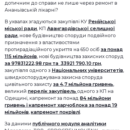
дотичним до справи не лише через ремонт в
Ананьївській лікарні?
В ухвалах згадуються закупівлі КУ
Ренійської
міської ради
, КП
Авангардівської селищної
ради
, нове будівництво споруди подвійного
призначення з властивостями
протирадіаційного укриття на 650 осіб
за понад
115 мільйонів
, нові будівництва захисних споруд
за 97831222,98 грн та 33921 790,10 грн
,
закупівля одного з
Національних університетів
,
швидкоспоруджувана захисна споруда
цивільного захисту
за 4,7 мільйона гривень
,
великий
перелік закупівель
одного з КП на
Одещині, капремонт за понад
84 мільйони
гривень і капремонт харчоблока за понад 19
мільйонів
,
капремонт покрівлі
.
За даними
публічного модуля аналітики