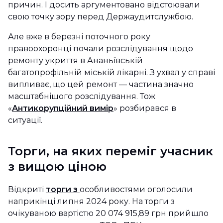
причин. І досить аргументовано відстоювали
свою точку зору перед Держаудитслужбою.
Але вже в березні поточного року
правоохоронці почали розслідування щодо
ремонту укриття в Ананьївській
багатопрофільній міській лікарні. З ухвал у справі
випливає, що цей ремонт — частина значно
масштабнішого розслідування. Тож
«
Антикорупційний вимір
» розбирався в
ситуації.
Торги, на яких переміг учасник
з вищою ціною
Відкриті
торги з
особливостями оголосили
наприкінці липня 2024 року. На торги з
очікуваною вартістю 20 074 915,89 грн прийшло