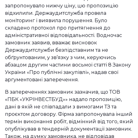
запропонувало нижчу ціну, цю пропозицію
відхилили. Держаудитслужба провела
моніторинг і виявила порушення. Було
складено протокол про притягнення до
адміністративної відповідальності. Водночас
замовник заявив, вважає висновок
Держаудитслужби безпідставним та не
обґрунтованим, у зв’язку з чим, керуючись
абзацом другим частини восьмої статті 8 Закону
України «Про публічні закупівлі», надав свої
аргументовані заперечення.
В запереченнях замовник зазначив, що ТОВ
«ПБК «УКРІНВЕСТБУД»» надало пропозицію,
дані в якій не співпадали з вимогами ТЗ та
проєктом договору. Фірма запропонувала інший
термін виконання робіт, відмінний від того, який
опублікував в тендерній документації замовник.
Також, на думку замовника, не відповідав