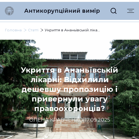
Антикорупційний вимір
Головна
Статті
Укриття в Ананьївській лікарні: Відхилили дешевшу пропозицію і привернули увагу правоохоронців?
Укриття в Ананьївській
лікарні: Відхилили
дешевшу пропозицію і
привернули увагу
правоохоронців?
ОЛЕНА КРАВЧЕНКО
|
17.09.2025