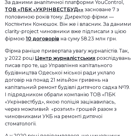
За даними аналітичної платформи YouControl,
ТОВ «ПБК «УКРІНВЕСТБУД»»
засноване 7 з
половиною років тому. Директор фірми —
Костянтин Конюшок. Він же і власник. За даними
clarity-project чиновники вже підписали з цією
фірмою
10 договорів
на суму 58.23 млн грн.
Фірма раніше привертала увагу журналістів. Так,
у 2022 році
Центр
журналістських
розслідувань
писав про те, що Управління капітального
будівництва Одеської міської ради уклало
договір на понад 21 мільйон гривень на
капітальний ремонт будівлі дитячого садка №19.
І підрядником обрали компанію ТОВ «ПБК
«Укрінвестбуд», якою поліція зацікавилась,
через можливий «розпил» грошей разом з
чиновниками УКБ на ремонті дитячої
стоматології.
А у 2020 році повідомлялося, що чиновники