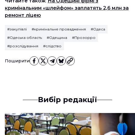
Читайте також
:
На Одещині фірмі з
кримінальним «шлейфом» заплатять 2,6 млн за
ремонт ліцею
#закупівлі
#кримінальне провадження
#Одеса
#Одеська область
#Одещина
#Прозорро
#розслідування
#слідство
Поширити
Вибір редакції