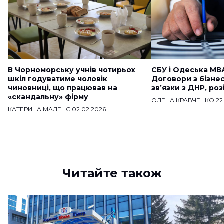
В Чорноморську учнів чотирьох
СБУ і Одеська МВ
шкіл годуватиме чоловік
Договори з бізне
чиновниці, що працював на
звʼязки з ДНР, ро
«скандальну» фірму
ОЛЕНА КРАВЧЕНКО
|
22
КАТЕРИНА МАДЕНС
|
02.02.2026
Читайте також