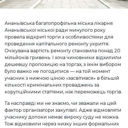
Ананьївська багатопрофільна міська лікарня
Ананьївської міської ради минулого року
провела відкриті торги з особливостями для
проведення капітального ремонту укриття.
Очікувана вартість ремонту становила понад 20
мільйонів гривень. І хоча чиновники відхилили
дешевшу пропозицію на торгах, з їхнім вибором
було важко не погодитися — на той момент
учасник з нижчою ціною «засвітився» в більшій
кількості кримінальних проваджень за
корупційними статтями, ніж переможець торгів.
Та насправді ми не знаємо, чи зважали на цей
фактор організатори закупівлі. Адже відмовляти
учаснику допоки немає вироку суду не можна.
Тож відмовили через низку інших формальних