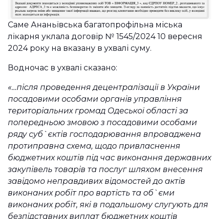
Саме Ананьївська багатопрофільна міська
лікарня уклала договір № 1545/2024 10 вересня
2024 року на вказану в ухвалі суму.
Водночас в ухвалі сказано:
«…після проведення децентралізації в України
посадовими особами органів управління
територіальних громад Одеської області за
попередньою змовою з посадовими особами
ряду суб`єктів господарювання впроваджена
протиправна схема, щодо привласнення
бюджетних коштів під час виконання державних
закупівель товарів та послуг шляхом внесення
завідомо неправдивих відомостей до актів
виконаних робіт про вартість та об`єми
виконаних робіт, які в подальшому слугують для
безпідставних виплат бюджетних коштів