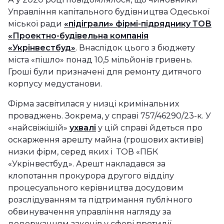
Управління капітального будівництва Одеської
міської ради
«підіграли» фірмі-підряднику ТОВ
«Проектно-будівельна компанія
«Укрінвестбуд»
. Внаслідок цього з бюджету
міста «пішло» понад 10,5 мільйонів гривень.
Гроші були призначені для ремонту дитячого
корпусу медустанови.
Фірма засвітилася у низці кримінальних
проваджень. Зокрема, у справі 757/46290/23-к. У
«найсвіжішій»
ухвалі
у цій справі йдеться про
оскарження арешту майна (грошових активів)
низки фірм, серед яких і ТОВ «ПБК
«Укрінвестбуд». Арешт накладався за
клопотання прокурора другого відділу
процесуального керівництва досудовим
розслідуванням та підтримання публічного
обвинувачення управління нагляду за
додержанням законів у сфері протидії