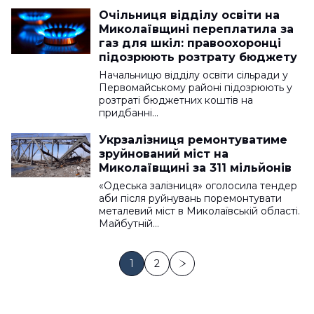
Очільниця відділу освіти на
Миколаївщині переплатила за
газ для шкіл: правоохоронці
підозрюють розтрату бюджету
Начальницю відділу освіти сільради у
Первомайському районі підозрюють у
розтраті бюджетних коштів на
придбанні…
Укрзалізниця ремонтуватиме
зруйнований міст на
Миколаївщині за 311 мільйонів
«Одеська залізниця» оголосила тендер
аби після руйнувань поремонтувати
металевий міст в Миколаївській області.
Майбутній…
1
2