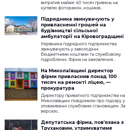
витратив майже 40 тисяч гривень на
купівлю фоторамок, кошиків…
Підрядника звинувачують у
привласненні грошей на
будівництві сільської
амбулаторії на Кіровоградщині
Керівника підрядного підприємства
звинувачують у заволодінні
бюджетними коштами та службовому
підробленні. Фірма на замовлення…
На Миколаївщині директор
фірми привласнив понад 100
тисяч на ремонті ліцею, —
прокуратура
Директору приватного підприємства на
Миколаївщині повідомили про підозру у
зловживанні службовим становищем. За
версією…
Депутатська фірма, пов’язана з
Трухановим, утримуватиме