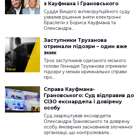
з Кауфмана і Грановського
Суддя Вищого антикорупційного суду
ухвалив рішення зняти електронні
браслети з Бориса Кауфмана та
Олександра…
Заступники Труханова
отримали підозри – один вже
зник
Троє заступників одеського міського
голови Геннадія Труханова отримали
підозри у межах кримінальної справи
про…
Справа Кауфмана-
Грановського: Суд відправив до
СІЗО екснардепа і довірену
особу
Суд заарештував екснардепа
Олександра Грановського та довірену
особу ймовірних засновників злочинної
організації, що контролювала…