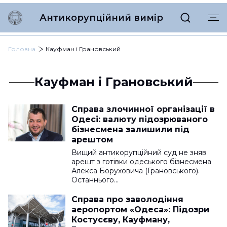
Антикорупційний вимір
Головна
Кауфман і Грановський
Кауфман і Грановський
Справа злочинної організації в
Одесі: валюту підозрюваного
бізнесмена залишили під
арештом
Вищий антикорупційний суд не зняв
арешт з готівки одеського бізнесмена
Алекса Боруховича (Грановського).
Останнього…
Справа про заволодіння
аеропортом «Одеса»: Підозри
Костусєву, Кауфману,