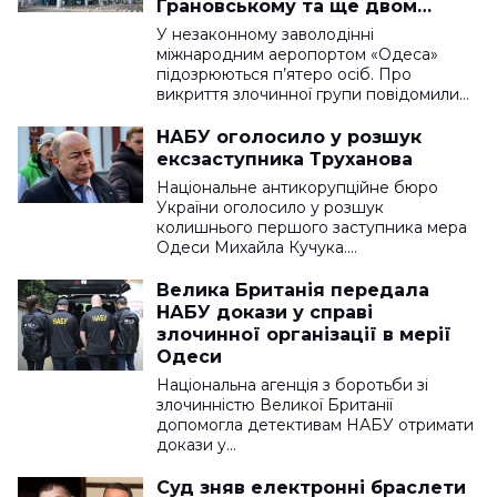
Грановському та ще двом
особам
У незаконному заволодінні
міжнародним аеропортом «Одеса»
підозрюються п’ятеро осіб. Про
викриття злочинної групи повідомили…
НАБУ оголосило у розшук
ексзаступника Труханова
Національне антикорупційне бюро
України оголосило у розшук
колишнього першого заступника мера
Одеси Михайла Кучука.…
Велика Британія передала
НАБУ докази у справі
злочинної організації в мерії
Одеси
Національна агенція з боротьби зі
злочинністю Великої Британії
допомогла детективам НАБУ отримати
докази у…
Суд зняв електронні браслети