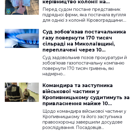
керівництво колонії на
Кіровоградщині, — прокуратура
Перед судом постане представник
підрядної фірми, яка постачала вугілля
для однієї з колоній Кіровоградщини.…
Суд зобов’язав постачальника
газу повернути 170 тисяч
сільраді на Миколаївщині,
переплачені через 10
додаткових угод
Суд задовольнив позов прокуратури й
зобов’язав газопостачальну компанію
повернути 170 тисяч гривень, які
надмірно…
Командира та заступника
військової частини у
Кропивницькому судитимуть за
привласнення майже 10
мільйонів на авіаобладнанні
Щодо командира військової частини у
Кропивницькому та його заступника
правоохоронці завершили досудове
розслідування. Посадовців…