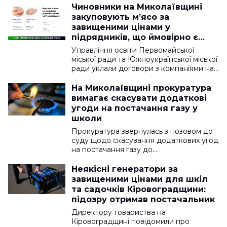
Чиновники на Миколаївщині
закуповують м’ясо за
завищеними цінами у
підрядників, що ймовірно є
подружжям
Управління освіти Первомайської
міської ради та Южноукраїнської міської
ради уклали договори з компаніями на…
На Миколаївщині прокуратура
вимагає скасувати додаткові
угоди на постачання газу у
школи
Прокуратура звернулась з позовом до
суду щодо скасування додаткових угод
на постачання газу до…
Неякісні генератори за
завищеними цінами для шкіл
та садочків Кіровоградщини:
підозру отримав постачальник
Директору товариства на
Кіровоградщині повідомили про