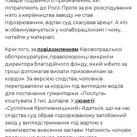
товари подвійного призначення, які
потрапляють до Росії. Проте за рік розслідування
ніхто з керівництва заводу не став
підозрюваним, відтак суд скасував арешт. А хто
ж обвинувачується у колабораціонізмі і чому,
читайте у матеріалі.
Крім того, за
повідомленням
Кіровоградської
облпрокуратури, правоохоронці викрили
директора благодійного фонду, який нібито за
гроші допомагав виїхати призовникам за
кордон. За версією слідства, чоловіків
переправляли за кордон під виглядом водіїв
для постачання гуманітарки. «Послуга»
коштувала 3 тис. доларів. У
сюжеті
«Суспільне.Кропивницький» йдеться, що на час
слідства суд обрав підозрюваному запобіжний
захід у вигляді тримання під вартою з
можливістю внесення застави. Натомість чоловік