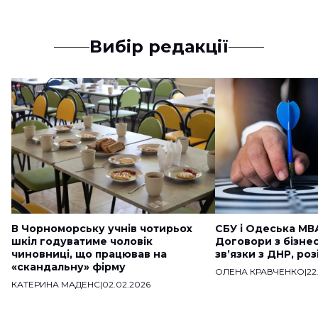
Вибір редакції
В Чорноморську учнів чотирьох
СБУ і Одеська МВ
шкіл годуватиме чоловік
Договори з бізне
чиновниці, що працював на
звʼязки з ДНР, ро
«скандальну» фірму
ОЛЕНА КРАВЧЕНКО
|
22
КАТЕРИНА МАДЕНС
|
02.02.2026