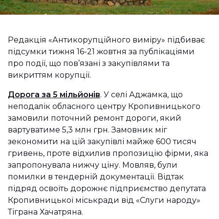
Редакція «Антикорупційного виміру» підбиває
підсумки тижня 16-21 жовтня за публікаціями
про події, що пов’язані з закупівлями та
викриттям корупції.
Дорога за 5 мільйонів
. У селі Аджамка, що
неподалік обласного центру Кропивницького
замовили поточний ремонт дороги, який
вартуватиме 5,3 млн грн. Замовник міг
зекономити на цій закупівлі майже 600 тисяч
гривень, проте відхилив пропозицію фірми, яка
запропонувала нижчу ціну. Мовляв, були
помилки в тендерній документації. Відтак
підряд освоїть дорожнє підприємство депутата
Кропивницької міськради від «Слуги народу»
Тіграна Хачатряна.