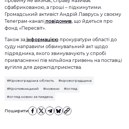
провину не визнає, справу називає
сфабрикованою, а гроші – підкинутими.
Громадський активіст Андрій Лаврусь у своєму
Телеграм-каналі
повідомив
, що йдеться про
фонд «Пересвіт».
Також за
інформацією
прокуратури області до
суду направили обвинувальний акт щодо
підрядника, якого звинувачують у спробі
привласненні пів мільйона гривень на поставці
вугілля для держпідприємства.
#Кіровоградська область
#кіровоградщина
#Кропивницький
#новини
#огляд
#огляд новин за тиждень
Поширити