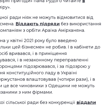
овірні пригоди» пана Рудого читайте
в
міру».
ної ради ніяк не можуть відмовитися від
есмена.
Віддають підряди
без використання
компаніям з орбіти Араїка Амірханяна.
а у квітні 2021 року було введено
льки цей бізнесмен не робив. І в кабінети до
осіб вривався, і в приміщення
вався, і в незаконному переправленні
оронцями підозрювався, і за підозрою у
ня конституційного ладу в Україні
ржустанов влаштовував (чотири рази), і в
ри це все чиновники з Одещини не можуть
язаними з ним фірмами.
ї сільської ради без конкуренції
віддали