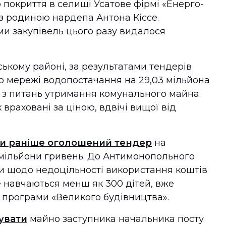
покриття в селищі Усатове фірмі «Енерго-
 з родиною нардепа Антона Кіссе.
и закупівель цього разу видалося
ькому районі, за результатами тендерів
о мережі водопостачання на 29,03 мільйона
л з питань утримання комунального майна.
к враховані за ціною, вдвічі вищої від
и раніше оголошений тендер
на
 мільйони гривень. До Антимонопольного
и щодо недоцільності використання коштів
де навчаються менш як 300 дітей, вже
х програми «Великого будівництва».
увати
майно заступника начальника посту