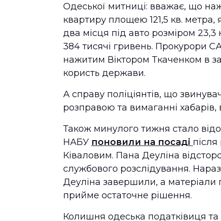
Одеської митниці: вважає, що на
квартиру площею 121,5 кв. метра, 
два місця під авто розміром 23,3 к
384 тисячі гривень. Прокурори С
нажитим Віктором Ткаченком в зак
користь держави.
А справу поліціянтів, що звинува
розправою та вимаганні хабарів,
Також минулого тижня стало від
НАБУ
поновили на посаді
після
Ківаловим. Пана Деуліна відстор
службового розслідування. Нара
Деуліна завершили, а матеріали п
прийме остаточне рішення.
Колишня одеська податківиця та 