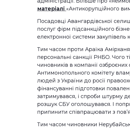
адміністрації. Більше про «нейм
матеріалі
«Антикорупційного ви
Посадовці Авангардівської селищ
послуг фірм підсанкційного бізн
електронної системи закупівель 
Тим часом проти Араїка Амірханян
персональні санкції РНБО. Чого ті
чиновників в компанії озброєних 
Антимонопольного комітету вламу
людей з України до росії правоох
фінансуванні підготовки повален
затримувався, і спроби штурму де
розшук СБУ оголошувався. І поп
припинити співпрацювати з пов’
Тим часом чиновники Нерубайсько