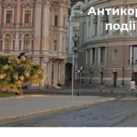
Антикор
поді