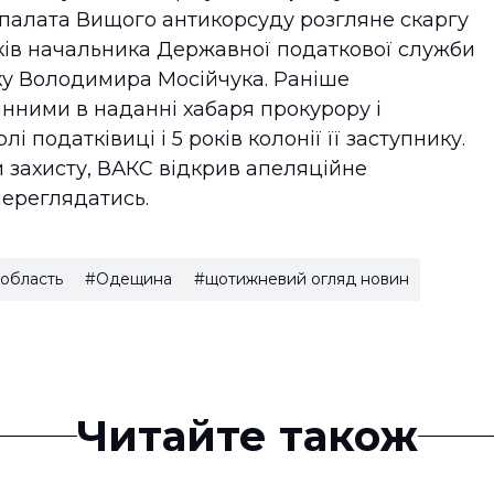
 палата Вищого антикорсуду розгляне скаргу
ків начальника Державної податкової служби
нику Володимира Мосійчука. Раніше
инними в наданні хабаря прокурору і
 податківиці і 5 років колонії її заступнику.
и захисту, ВАКС відкрив апеляційне
переглядатись.
область
#Одещина
#щотижневий огляд новин
Читайте також