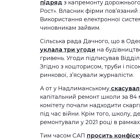
підряд
з капремонту дорожнього 
Рост». Власник фірми повʼязаний
Використання електронної систем
чиновникам зайвим.
Сільська рада Дачного, що в Одес
уклала три угоди
на будівництв
гривень. Угоди підписував Відді
Згідно з кошторисом, труби і пісо
ринкової, з’ясували журналісти.
А от у Надлиманському
скасувал
капітальний ремонт школи за 84
комітету почали надходити скарг
під час війни. Крім того, школу, 
ремонтували у 2021 році в рамка
Тим часом САП
просить конфіск