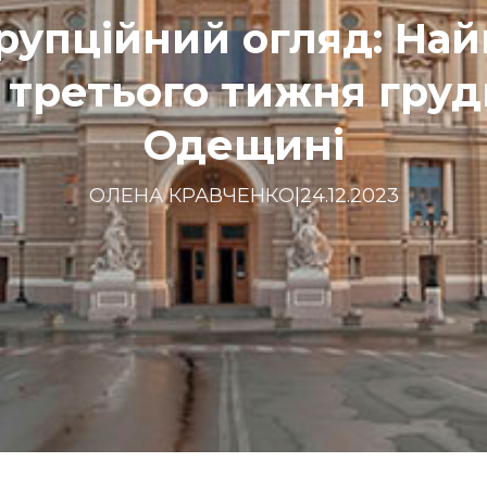
упційний огляд: Най
ї третього тижня груд
Одещині
ОЛЕНА КРАВЧЕНКО
|
24.12.2023