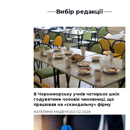
Вибір редакції
В Чорноморську учнів чотирьох шкіл
годуватиме чоловік чиновниці, що
працював на «скандальну» фірму
КАТЕРИНА МАДЕНС
|
02.02.2026