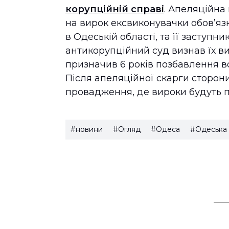
корупційній справі
. Апеляційна
на вирок ексвиконувачки обов’яз
в Одеській області, та її заступ
антикорупційний суд визнав їх в
призначив 6 років позбавлення волі
Після апеляційної скарги сторон
провадження, де вироки будуть 
#новини
#Огляд
#Одеса
#Одеська 