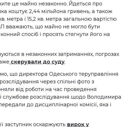
жите це майно незаконно. Йдеться про
яка коштує 2,44 мільйона гривень, а також
в. метра і 15,2 кв. метра загальною вартістю
АП вважають, що майно не могло бути
онний спосіб і просять стягнути його на
чуються в незаконних затриманнях, погрозах
 вже
скерували до суду
.
омо, що директора Одеського теруправління
 розслідування через спільні фото з
оняли від роботи на час проведення
зі службове розслідування щодо Володимира
ередали до дисциплінарної комісії, яка і
її заступник оскаржують
вирок у