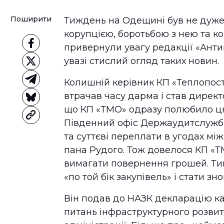
Поширити
Тиждень на Одещині був не дуже
корупцією, боротьбою з нею та к
привернули увагу редакції «Анти
увазі стислий огляд таких новин.
Колишній керівник КП «Теплопос
втрачав часу дарма і став директ
що КП «ТМО» одразу полюбило цю 
Південний офіс Держаудитслужби
та суттєві переплати в угодах мі
пана Рудого. Тож довелося КП «Т
вимагати повернення грошей. Ти
«по той бік закупівель» і стати з
Він подав до НАЗК декларацію к
питань інфраструктурного розви