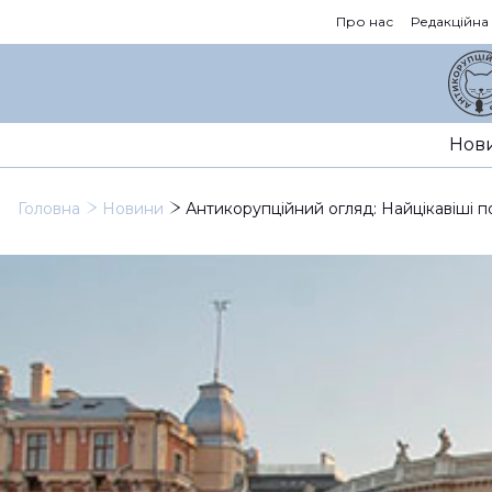
Про нас
Редакційна
Нов
Головна
Новини
Антикорупційний огляд: Найцікавіші п