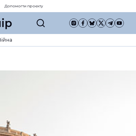
Допомогти проєкту
ір
Війна