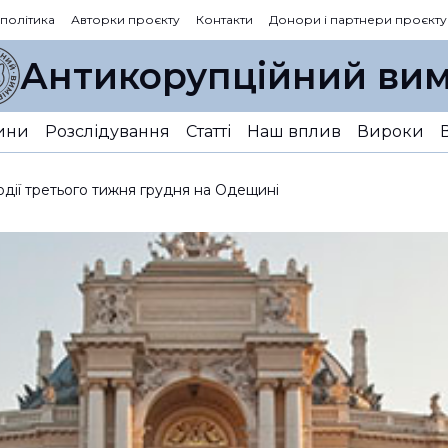
 політика
Авторки проєкту
Контакти
Донори і партнери проєкту
Антикорупційний вим
ини
Розслідування
Статті
Наш вплив
Вироки
одії третього тижня грудня на Одещині