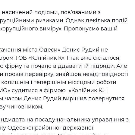
 насичений подіями, пов’язаними з
орупційними ризиками. Однак декілька подій
корупційного виміру». Пропонуємо вашій
тачання міста Одеси» Денис Рудий не
ором ТОВ «Колійник К». І так вже склалося,
фірму та почало віддавати їй підряди. Але
 провів перевірку, знайшов невідповідності
ж колишнім і теперішнім місяцями роботи
МО» судитися з фірмою «Колійник К» і
м часом Денис Рудий вирішив повернутися
нову чиновником.
андидата на посаду начальника управління з
тку Одеської районної державної