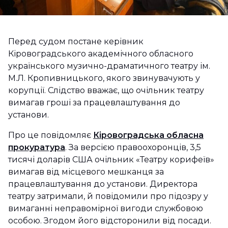
Перед судом постане керівник
Кіровоградського академічного обласного
українського музично-драматичного театру ім.
М.Л. Кропивницького, якого звинувачують у
корупції. Слідство вважає, що очільник театру
вимагав гроші за працевлаштування до
установи.
Про це повідомляє
Кіровоградська обласна
прокуратура
. За версією правоохоронців, 3,5
тисячі доларів США очільник «Театру корифеїв»
вимагав від місцевого мешканця за
працевлаштування до установи. Директора
театру затримали, й повідомили про підозру у
вимаганні неправомірної вигоди службовою
особою. Згодом його відсторонили від посади.