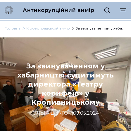
Антикорупційний вимір
Головна
Кіровоградський вимір
За звинуваченням у хабарництві судитимуть директора «Театру корифеїв» у Кропивницькому
За звинуваченням у
хабарництві судитимуть
директора «Театру
корифеїв» у
Кропивницькому
ОЛЬГА ЦИКТОР
|
09.05.2024