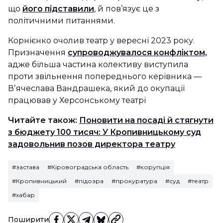
що
його підставили
, й пов’язує це з
політичними питаннями.
Корнієнко очолив театр у вересні 2023 року.
Призначення
супроводжувалося конфліктом,
адже більша частина колективу виступила
проти звільнення попереднього керівника —
Вʼячеслава Вандрашека, який до окупації
працював у Херсонському театрі
Читайте також:
Поновити на посаді й стягнути
з бюджету 100 тисяч: У Кропивницькому суд
задовольнив позов директора театру
#застава
#Кіровоградська область
#корупція
#Кропивницький
#підозра
#прокуратура
#суд
#театр
#хабар
Поширити