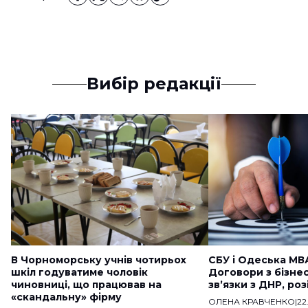
Вибір редакції
В Чорноморську учнів чотирьох
СБУ і Одеська МВ
шкіл годуватиме чоловік
Договори з бізне
чиновниці, що працював на
звʼязки з ДНР, ро
«скандальну» фірму
ОЛЕНА КРАВЧЕНКО
|
22