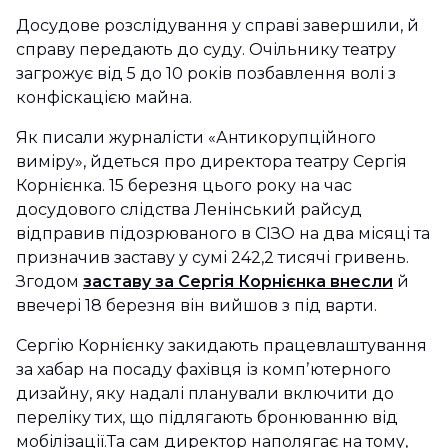
Досудове розслідування у справі завершили, й
справу передають до суду. Очільнику театру
загрожує від 5 до 10 років позбавлення волі з
конфіскацією майна.
Як писали журналісти «Антикорупційного
виміру», йдеться про директора театру Сергія
Корнієнка. 15 березня цього року на час
досудового слідства Ленінський райсуд
відправив підозрюваного в СІЗО на два місяці та
призначив заставу у сумі 242,2 тисячі гривень.
Згодом
заставу за Сергія Корнієнка внесли
й
ввечері 18 березня він вийшов з під варти.
Сергію Корнієнку закидають працевлаштування
за хабар на посаду фахівця із компʼютерного
дизайну, яку надалі планували включити до
переліку тих, що підлягають бронюванню від
мобілізації.Та сам директор наполягає на тому,