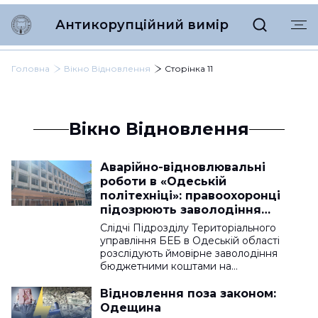
Антикорупційний вимір
Головна
Вікно Відновлення
Сторінка 11
Вікно Відновлення
Аварійно-відновлювальні
роботи в «Одеській
політехніці»: правоохоронці
підозрюють заволодіння
бюджетними коштами
Слідчі Підрозділу Територіального
управління БЕБ в Одеській області
розслідують ймовірне заволодіння
бюджетними коштами на…
Відновлення поза законом:
Одещина