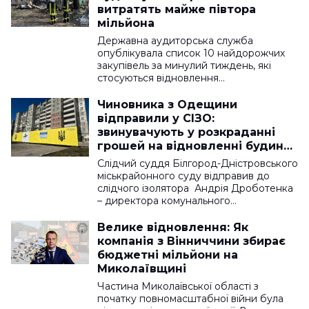
витратять майже півтора
мільйона
Державна аудиторська служба
опублікувала список 10 найдорожчих
закупівель за минулий тиждень, які
стосуються відновлення…
Чиновника з Одещини
відправили у СІЗО:
звинувачують у розкраданні
грошей на відновленні будинку
в Сергіївці
Слідчий суддя Білгород-Дністровського
міськрайонного суду відправив до
слідчого ізолятора Андрія Дроботенка
– директора комунального…
Велике відновлення: Як
компанія з Вінниччини збирає
бюджетні мільйони на
Миколаївщині
Частина Миколаївської області з
початку повномасштабної війни була