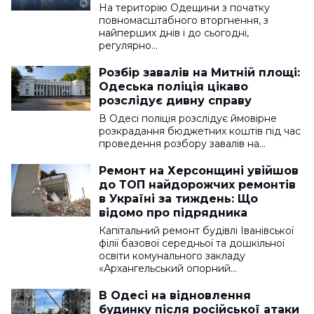
На територію Одещини з початку
повномасштабного вторгнення, з
найперших днів і до сьогодні,
регулярно…
Розбір завалів на Митній площі:
Одеська поліція цікаво
розслідує дивну справу
В Одесі поліція розслідує ймовірне
розкрадання бюджетних коштів під час
проведення розбору завалів на…
Ремонт на Херсонщині увійшов
до ТОП найдорожчих ремонтів
в Україні за тиждень: Що
відомо про підрядника
Капітальний ремонт будівлі Іванівської
філії базової середньої та дошкільної
освіти комунального закладу
«Архангельський опорний…
В Одесі на відновлення
будинку після російської атаки