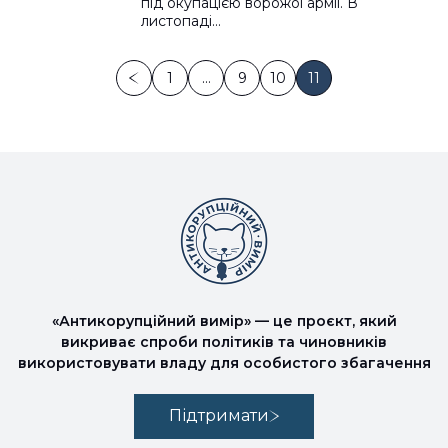
під окупацією ворожої армії. В
листопаді…
1
…
9
10
11
«Антикорупційний вимір» — це проєкт, який
викриває спроби політиків та чиновників
використовувати владу для особистого збагачення
Підтримати