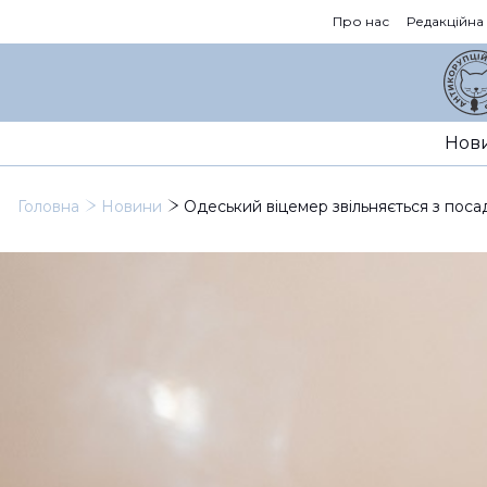
Про нас
Редакційна
Нов
Головна
Новини
Одеський віцемер звільняється з поса