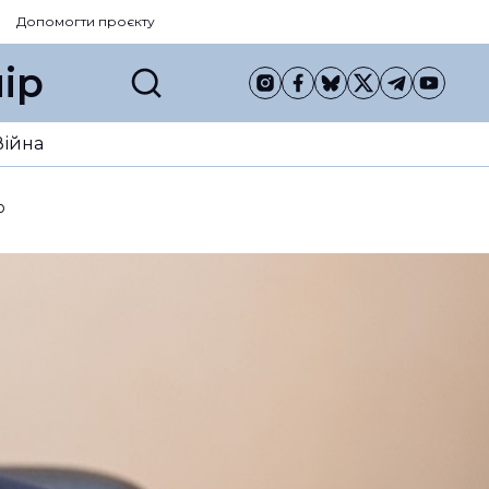
Допомогти проєкту
ір
Війна
о