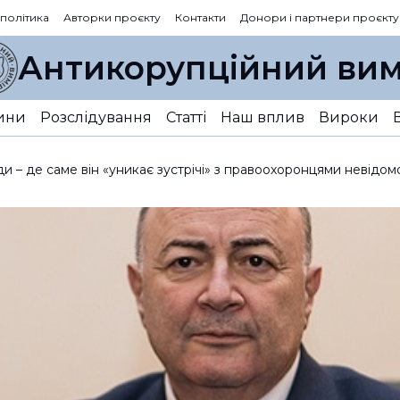
 політика
Авторки проєкту
Контакти
Донори і партнери проєкту
Антикорупційний вим
ини
Розслідування
Статті
Наш вплив
Вироки
ди – де саме він «уникає зустрічі» з правоохоронцями невідом