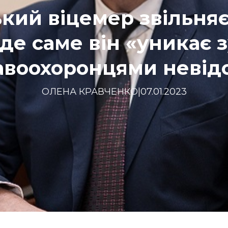
кий віцемер звільняє
де саме він «уникає з
авоохоронцями невід
ОЛЕНА КРАВЧЕНКО
|
07.01.2023