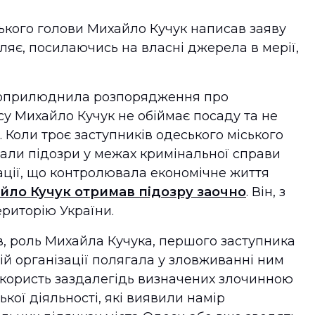
ького голови Михайло Кучук написав заяву
ляє, посилаючись на власні джерела в мерії,
е оприлюднила розпорядження про
су Михайло Кучук не обіймає посаду та не
. Коли троє заступників одеського міського
али підозри у межах кримінальної справи
ації, що контролювала економічне життя
йло Кучук отримав підозру заочно
. Він, з
риторію України.
в, роль Михайла Кучука, першого заступника
ій організації полягала у зловживанні ним
користь заздалегідь визначених злочинною
кої діяльності, які виявили намір