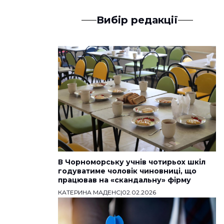
Вибір редакції
В Чорноморську учнів чотирьох шкіл
годуватиме чоловік чиновниці, що
працював на «скандальну» фірму
КАТЕРИНА МАДЕНС
|
02.02.2026