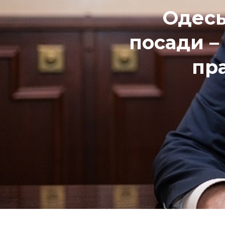
Одесь
посади – 
пр