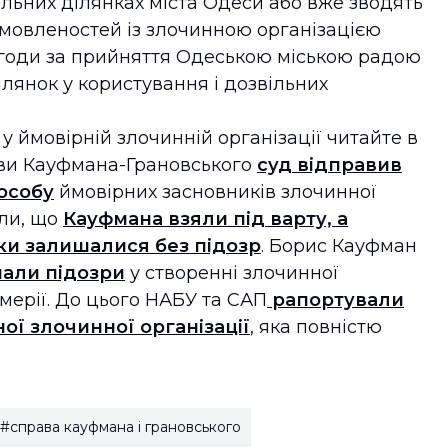
льних ділянках міста Одеси або вже зводять
мовленостей із злочинною організацією
годи за прийняття Одеською міською радою
лянок у користування і дозвільних
 у ймовірній злочинній організації читайте в
ави Кауфмана-Грановського
суд відправив
 особу
ймовірних засновників злочинної
яли, що
Кауфмана взяли під варту, а
ки залишалися без підозр
. Борис Кауфман
али підозри
у створенні злочинної
 мерії. До цього НАБУ та САП
рапортували
ої злочинної організації
, яка повністю
#справа кауфмана і грановського