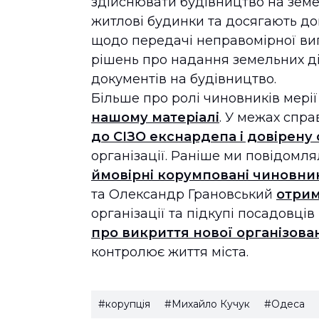
здійснювати будівництво на земе
житлові будинки та досягають до
щодо передачі неправомірної ви
рішень про надання земельних ді
документів на будівництво.
Більше про ролі чиновників мерії
нашому матеріалі
. У межах спр
до СІЗО екснардепа і довірену
організації. Раніше ми повідомл
ймовірні корумповані чиновни
та Олександр Грановський
отрим
організації та підкупі посадовців
про викриття нової організован
контролює життя міста.
#корупція
#Михайло Кучук
#Одеса