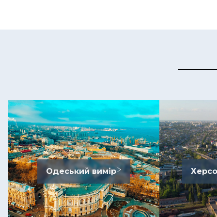
Одеський вимір
Херсо