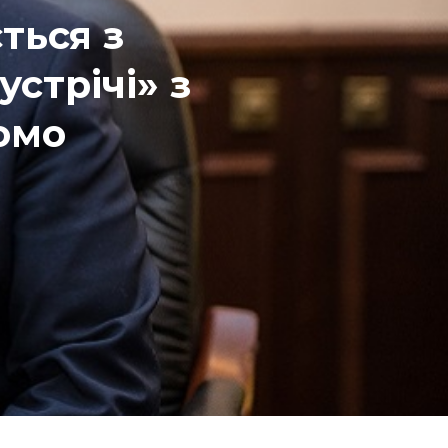
ться з
устрічі» з
омо