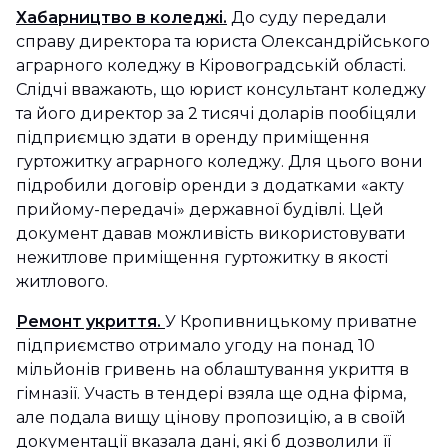
Хабарництво в коледжі.
До суду передали
справу директора та юриста Олександрійського
аграрного коледжу в Кіровоградській області.
Слідчі вважають, що юрист консультант коледжу
та його директор за 2 тисячі доларів пообіцяли
підприємцю здати в оренду приміщення
гуртожитку аграрного коледжу. Для цього вони
підробили договір оренди з додатками «акту
прийому-передачі» державної будівлі. Цей
документ давав можливість використовувати
нежитлове приміщення гуртожитку в якості
житлового.
Ремонт укриття.
У Кропивницькому приватне
підприємство отримало угоду на понад 10
мільйонів гривень на облаштування укриття в
гімназії. Участь в тендері взяла ще одна фірма,
але подала вищу цінову пропозицію, а в своїй
документації вказала дані, які б дозволили її