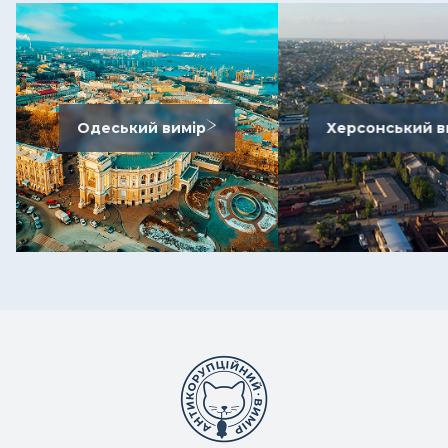
Одеський вимір
Херсонський в