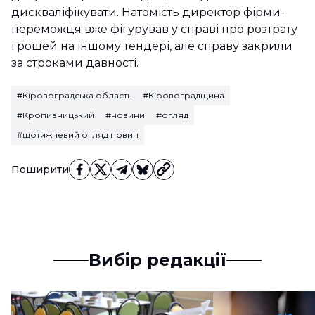
дискваліфікувати. Натомість директор фірми-
переможця вже фігурував у справі про розтрату
грошей на іншому тендері, але справу закрили
за строками давності.
#Кіровоградська область
#Кіровоградщина
#Кропивницький
#новини
#огляд
#щотижневий огляд новин
Поширити
Вибір редакції