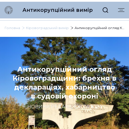
Антикорупційний вимір
Головна
Кіровоградський вимір
Антикорупційний огляд Кіровоградщини: брехня в деклараціях, хабарництво в судовій охороні
Антикорупційний огляд
Кіровоградщини: брехня в
деклараціях, хабарництво
в судовій охороні
НОВИНИ РЕДАКЦІЇ
|
28.04.2024