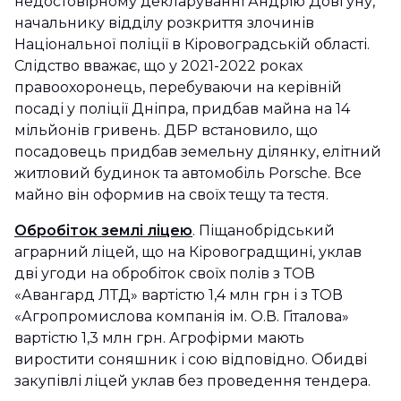
недостовірному декларуванні Андрію Довгуну,
начальнику відділу розкриття злочинів
Національної поліції в Кіровоградській області.
Слідство вважає, що у 2021-2022 роках
правоохоронець, перебуваючи на керівній
посаді у поліції Дніпра, придбав майна на 14
мільйонів гривень. ДБР встановило, що
посадовець придбав земельну ділянку, елітний
житловий будинок та автомобіль Porsche. Все
майно він оформив на своїх тещу та тестя.
Обробіток землі ліцею
. Піщанобрідський
аграрний ліцей, що на Кіровоградщині, уклав
дві угоди на обробіток своїх полів з ТОВ
«Авангард ЛТД» вартістю 1,4 млн грн і з ТОВ
«Агропромислова компанія ім. О.В. Гіталова»
вартістю 1,3 млн грн. Агрофірми мають
виростити соняшник і сою відповідно. Обидві
закупівлі ліцей уклав без проведення тендера.