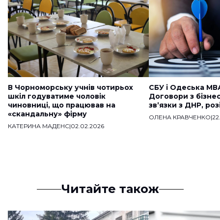
В Чорноморську учнів чотирьох
СБУ і Одеська МВ
шкіл годуватиме чоловік
Договори з бізне
чиновниці, що працював на
звʼязки з ДНР, ро
«скандальну» фірму
ОЛЕНА КРАВЧЕНКО
|
22
КАТЕРИНА МАДЕНС
|
02.02.2026
Читайте також