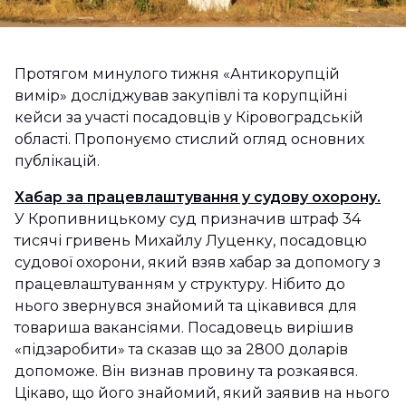
Протягом минулого тижня «Антикорупцій
вимір» досліджував закупівлі та корупційні
кейси за участі посадовців у Кіровоградській
області. Пропонуємо стислий огляд основних
публікацій.
Хабар за працевлаштування у судову охорону.
У Кропивницькому суд призначив штраф 34
тисячі гривень Михайлу Луценку, посадовцю
судової охорони, який взяв хабар за допомогу з
працевлаштуванням у структуру. Нібито до
нього звернувся знайомий та цікавився для
товариша вакансіями. Посадовець вирішив
«підзаробити» та сказав що за 2800 доларів
допоможе. Він визнав провину та розкаявся.
Цікаво, що його знайомий, який заявив на нього