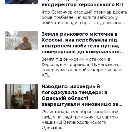
ексдиректор херсонського КП
Ігор Семенчев-старший отримав десять
років позбавлення волі та заборону
обіймати посади в органах державної…
Земля ринкового містечка в
Херсоні, яка перебувала під
контролем любителя путіна,
повернулась до комунальної
власності
Земля під ринковим містечком в
Херсоні, в мікрорайоні Шуменський,
повернулась у постійне користування
КП…
Наводила «шахеди» й
погоджувала тендери: в
Одеській області
заарештували чиновницю за
підозрою в держраді
25 листопада суд обрав запобіжний
захід у вигляді тримання під вартою
мешканці Великодолинського
Одеської…