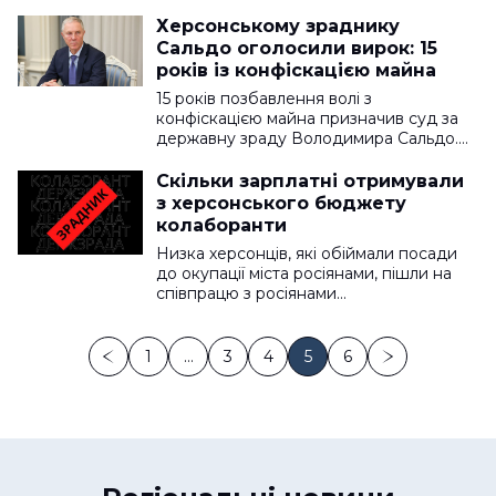
Херсонському зраднику
Сальдо оголосили вирок: 15
років із конфіскацією майна
15 років позбавлення волі з
конфіскацією майна призначив суд за
державну зраду Володимира Сальдо.…
Скільки зарплатні отримували
з херсонського бюджету
колаборанти
Низка херсонців, які обіймали посади
до окупації міста росіянами, пішли на
співпрацю з росіянами…
1
…
3
4
5
6