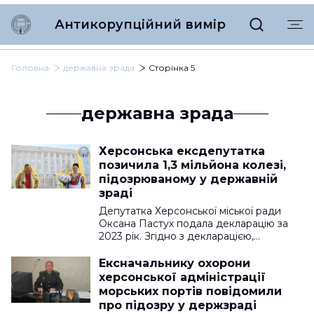
Антикорупційний вимір
Головна
державна зрада
Сторінка 5
державна зрада
Херсонська ексдепутатка
позичила 1,3 мільйона колезі,
підозрюваному у державній
зраді
Депутатка Херсонської міської ради
Оксана Пастух подала декларацію за
2023 рік. Згідно з декларацією,…
Ексначальнику охорони
херсонської адміністрації
морських портів повідомили
про підозру у держзраді