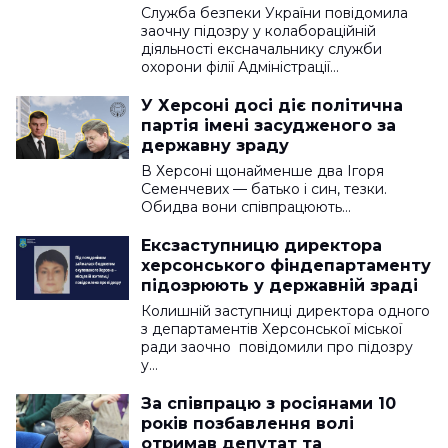
Служба безпеки України повідомила
заочну підозру у колабораційній
діяльності ексначальнику служби
охорони філії Адміністрації…
У Херсоні досі діє політична
партія імені засудженого за
державну зраду
В Херсоні щонайменше два Ігоря
Семенчевих — батько і син, тезки.
Обидва вони співпрацюють…
Ексзаступницю директора
херсонського фіндепартаменту
підозрюють у державній зраді
Колишній заступниці директора одного
з департаментів Херсонської міської
ради заочно повідомили про підозру
у…
За співпрацю з росіянами 10
років позбавлення волі
отримав депутат та