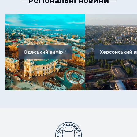
Регіональні новини
Одеський вимір
Херсонський в