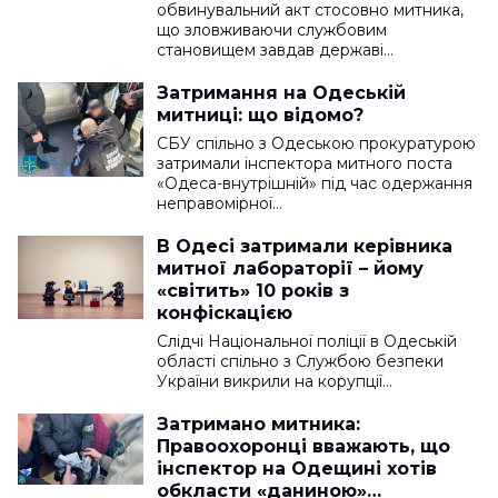
обвинувальний акт стосовно митника,
що зловживаючи службовим
становищем завдав державі…
Затримання на Одеській
митниці: що відомо?
СБУ спільно з Одеською прокуратурою
затримали інспектора митного поста
«Одеса-внутрішній» під час одержання
неправомірної…
В Одесі затримали керівника
митної лабораторії – йому
«світить» 10 років з
конфіскацією
Слідчі Національної поліції в Одеській
області спільно з Службою безпеки
України викрили на корупції…
Затримано митника:
Правоохоронці вважають, що
інспектор на Одещині хотів
обкласти «даниною»