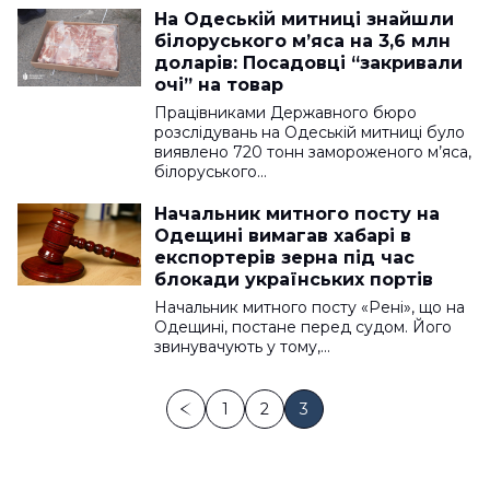
На Одеській митниці знайшли
білоруського м’яса на 3,6 млн
доларів: Посадовці “закривали
очі” на товар
Працівниками Державного бюро
розслідувань на Одеській митниці було
виявлено 720 тонн замороженого м’яса,
білоруського…
Начальник митного посту на
Одещині вимагав хабарі в
експортерів зерна під час
блокади українських портів
Начальник митного посту «Рені», що на
Одещині, постане перед судом. Його
звинувачують у тому,…
1
2
3