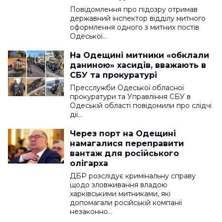
гуманітарку
Повідомлення про підозру отримав
державний інспектор відділу митного
оформлення одного з митних постів
Одеської…
На Одещині митники «обклали
даниною» хасидів, вважають в
СБУ та прокуратурі
Пресслужби Одеської обласної
прокуратури та Управління СБУ в
Одеській області повідомили про слідчі
дії…
Через порт на Одещині
намагалися переправити
вантаж для російського
олігарха
ДБР розслідує кримінальну справу
щодо зловживання владою
харківськими митниками, які
допомагали російській компанії
незаконно…