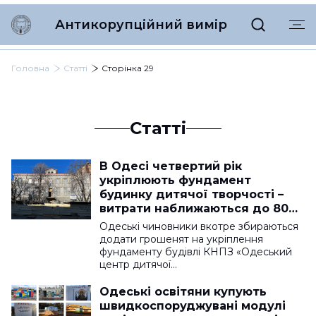
Антикорупційний вимір
Головна
Статті
Сторінка 29
Статті
В Одесі четвертий рік
укріплюють фундамент
будинку дитячої творчості –
витрати наближаються до 80
мільйонів
Одеські чиновники вкотре збираються
додати грошенят на укріплення
фундаменту будівлі КНПЗ «Одеський
центр дитячої…
Одеські освітяни купують
швидкоспоруджувані модулі