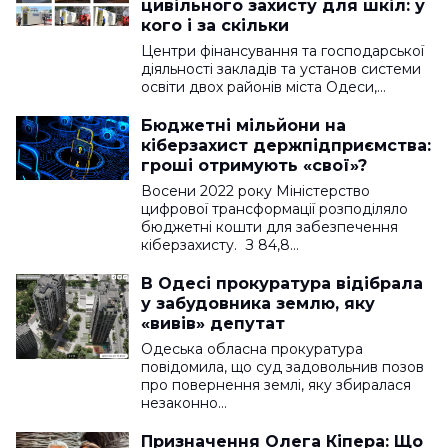
цивільного захисту для шкіл: у
кого і за скільки
Центри фінансування та господарської
діяльності закладів та установ системи
освіти двох районів міста Одеси,…
Бюджетні мільйони на
кіберзахист держпідприємства:
гроші отримують «свої»?
Восени 2022 року Міністерство
цифрової трансформації розподіляло
бюджетні кошти для забезпечення
кіберзахисту. З 84,8…
В Одесі прокуратура відібрала
у забудовника землю, яку
«вивів» депутат
Одеська обласна прокуратура
повідомила, що суд задовольнив позов
про повернення землі, яку збиралася
незаконно…
Призначення Олега Кіпера: Що