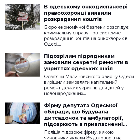
В одеському онкодиспансері
правоохоронці виявили
розкрадання коштів
Бюро економічної безпеки розслідує
кримінальну справу про системне
розкрадання коштів на онкохворих в
Одесі.…
Підозрілим підрядникам
замовили секретні ремонти в
укриттях одеських шкіл
Освітяни Малиновського району Одеси
вирішили замовляти капітальний
ремонт деяких укриттів для дітей у
новонароджених…
Фірму депутата Одеської
облради, що будувала
дитсадочок та амбулаторії,
підозрюють в привласненні
коштів
Поліція підозрює фірму, з якою
чиновники уклали 85 договорів на