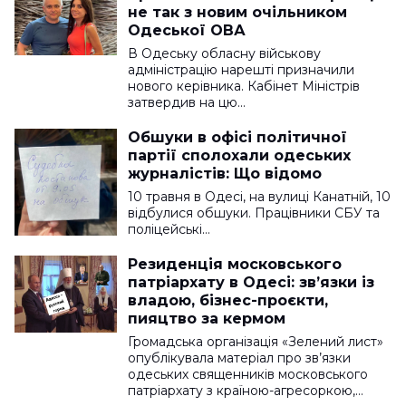
не так з новим очільником
Одеської ОВА
В Одеську обласну військову
адміністрацію нарешті призначили
нового керівника. Кабінет Міністрів
затвердив на цю…
Обшуки в офісі політичної
партії сполохали одеських
журналістів: Що відомо
10 травня в Одесі, на вулиці Канатній, 10
відбулися обшуки. Працівники СБУ та
поліцейські…
Резиденція московського
патріархату в Одесі: зв’язки із
владою, бізнес-проєкти,
пияцтво за кермом
Громадська організація «Зелений лист»
опублікувала матеріал про зв’язки
одеських священників московського
патріархату з країною-агресоркою,…