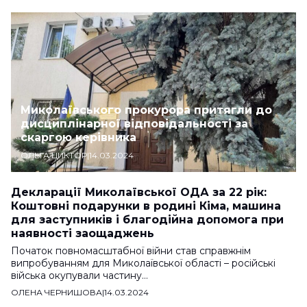
Миколаївського прокурора притягли до
дисциплінарної відповідальності за
скаргою керівника
ОЛЬГА ЦИКТОР
|
14.03.2024
Декларації Миколаївської ОДА за 22 рік:
Коштовні подарунки в родині Кіма, машина
для заступників і благодійна допомога при
наявності заощаджень
Початок повномасштабної війни став справжнім
випробуванням для Миколаївської області – російські
війська окупували частину…
ОЛЕНА ЧЕРНИШОВА
|
14.03.2024