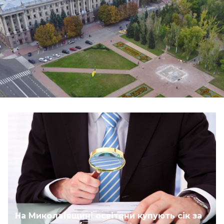
На Миколаївщині освітяни купують сік за