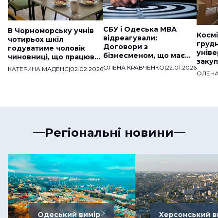
СБУ і Одеська МВА
В Чорноморську учнів
Космі
відреагували:
чотирьох шкіл
груд
Договори з
годуватиме чоловік
уніве
бізнесменом, що має
чиновниці, що працював
закуп
звʼязки з ДНР,
на «скандальну» фірму
ОЛЕНА КРАВЧЕНКО
|
22.01.2026
КАТЕРИНА МАДЕНС
|
02.02.2026
мільй
розірвали
ОЛЕНА
веде
Регіональні новини
Одеський вимір
Херсонський в