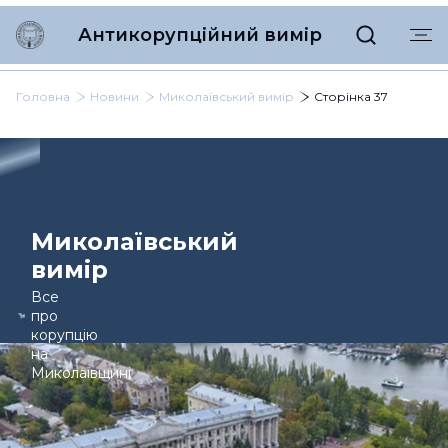
Антикорупційний вимір
Головна
Новини
Миколаївський вимір
Сторінка 37
Миколаївський
вимір
Все
про
корупцію
на
Миколаївщині