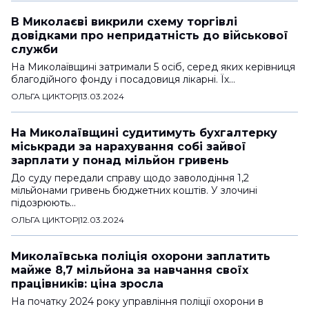
В Миколаєві викрили схему торгівлі
довідками про непридатність до військової
служби
На Миколаївщині затримали 5 осіб, серед яких керівниця
благодійного фонду і посадовиця лікарні. Їх…
ОЛЬГА ЦИКТОР
|
13.03.2024
На Миколаївщині судитимуть бухгалтерку
міськради за нарахування собі зайвої
зарплати у понад мільйон гривень
До суду передали справу щодо заволодіння 1,2
мільйонами гривень бюджетних коштів. У злочині
підозрюють…
ОЛЬГА ЦИКТОР
|
12.03.2024
Миколаївська поліція охорони заплатить
майже 8,7 мільйона за навчання своїх
працівників: ціна зросла
На початку 2024 року управління поліції охорони в