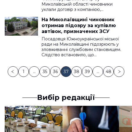
Миколаївській області чиновники
уклали договір з компанією,…
На Миколаївщині чиновник
отримав підозру за купівлю
автівок, призначених ЗСУ
Посадовця Южноукраїнської міської
ради на Миколаївщині підозрюють у
зловживанні службовим становищем.
Слідство встановило, що…
1
…
35
36
37
38
39
…
48
Вибір редакції