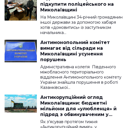
підкупити поліцейського на
Миколаївщині
На Миколаївщині 34-річний громадянин
іншої держави за допомогою хабаря
хотів «домовитись» із заступником
начальника…
Антимонопольний комітет
вимагає від сільради на
Миколаївщині усунення
порушень
Адміністративна колегія Південного
міжобласного територіального
відділення Антимонопольного комітету
України знайшла порушення в роботі
Казанківської…
Антикорупційний огляд
Миколаївщини: бюджетні
мільйони для «улюбленця» й
підряд з обвинуваченим у
корупції
Як з’ясував протягом тижня
«Антикорупційний вимір», у