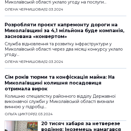
Миколаївській області уклало угоду на послуги…
ОЛЕНА ЧЕРНИШОВА
|
12.03.2024
Розробляти проєкт капремонту дороги на
Миколаївщині за 4,1 мільйона буде компанія,
заснована «конвертом»
Служба відновлення та розвитку інфраструктури у
Миколаївській області через два місяці конкурсу уклало
угоду…
ОЛЕНА ЧЕРНИШОВА
|
12.03.2024
Сім років тюрми та конфіскація майна: На
Миколаївщині колишня посадовиця
отримала вирок
Колишню спеціалістку районного відділу Державної
виконавчої служби у Миколаївській області визнали
винною у підробці…
ОЛЬГА ЦИКТОР
|
12.03.2024
20 тисяч хабаря за нетверезе
водіння: Іноземець намагався