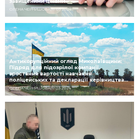
завищеними цінами
ОЛЕНА ЧЕРНИШОВА
|
19.03.2024
Антикорупційний огляд Миколаївщини:
Підряд для підозрілої компанії,
зростання вартості навчання
поліцейських та декларації керівництва
області
ОЛЕНА ЧЕРНИШОВА
|
17.03.2024