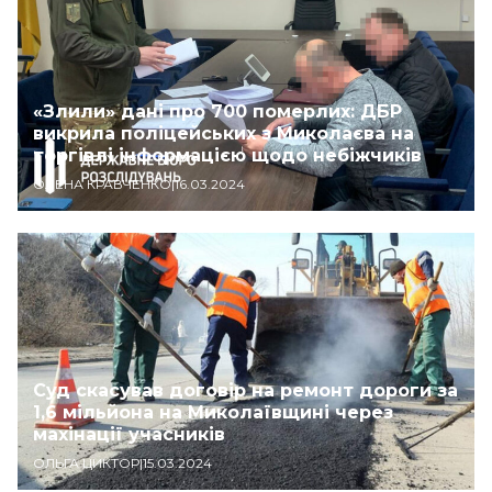
«Злили» дані про 700 померлих: ДБР
викрила поліцейських з Миколаєва на
торгівлі інформацією щодо небіжчиків
ОЛЕНА КРАВЧЕНКО
|
16.03.2024
Суд скасував договір на ремонт дороги за
1,6 мільйона на Миколаївщині через
махінації учасників
ОЛЬГА ЦИКТОР
|
15.03.2024