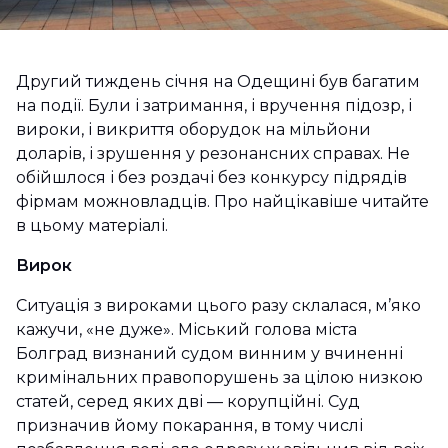
Другий тиждень січня на Одещині був багатим
на події. Були і затримання, і вручення підозр, і
вироки, і викриття оборудок на мільйони
доларів, і зрушення у резонансних справах. Не
обійшлося і без роздачі без конкурсу підрядів
фірмам можновладців. Про найцікавіше читайте
в цьому матеріалі.
Вирок
Ситуація з вироками цього разу склалася, м’яко
кажучи, «не дуже». Міський голова міста
Болград визнаний судом винним у вчиненні
кримінальних правопорушень за цілою низкою
статей, серед яких дві — корупційні. Суд
призначив йому покарання, в тому числі