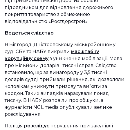
підприємство «Міські дороги» обрало
підрядником для відновлення дорожнього
покриття товариство з обмеженою
відповідальністю «Ростдорстрой».
Ведеться слідство
В Білгород-Дністровському міськрайонному
суді СБУ та НАБУ викрили
масштабну
корупційну схему
з уникнення мобілізації. Мова
про мільйони доларів і тисячі справ. Слідство
встановило, що за винагороду у 3,5 тисячі
доларів судді приймали рішення, які дозволяли
чоловікам уникнути призову та виїхати за
кордон. Таких випадків нарахували понад
тисячу. В НАБУ розповіли про обшуки, а
журналісти NGL.media опублікували велике
розслідування.
Поліція
розслідує
порушення при закупівлі