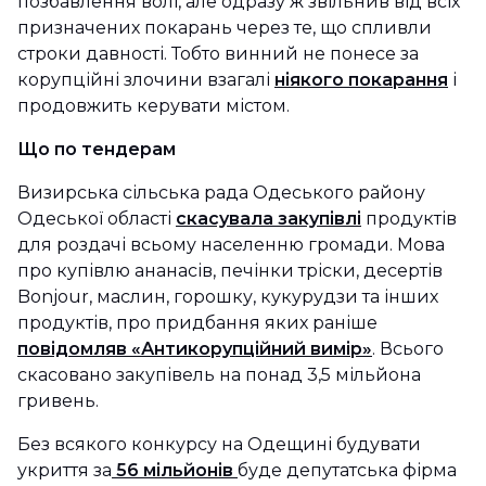
позбавлення волі, але одразу ж звільнив від всіх
призначених покарань через те, що спливли
строки давності. Тобто винний не понесе за
корупційні злочини взагалі
ніякого покарання
і
продовжить керувати містом.
Що по тендерам
Визирська сільська рада Одеського району
Одеської області​​
скасувала закупівлі
продуктів
для роздачі всьому населенню громади. Мова
про купівлю ананасів, печінки тріски, десертів
Bonjour, маслин, горошку, кукурудзи та інших
продуктів, про придбання яких раніше
повідомляв «Антикорупційний вимір»
. Всього
скасовано закупівель на понад 3,5 мільйона
гривень.
Без всякого конкурсу на Одещині будувати
укриття за
56 мільйонів
буде депутатська фірма