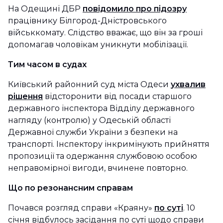
На Одещині ДБР
повідомило про підозру
працівнику Білгород-Дністровського
військкомату. Слідство вважає, що він за гроші
допомагав чоловікам уникнути мобілізації.
Тим часом в судах
Київський районний суд міста Одеси
ухвалив
рішення
відсторонити від посади старшого
державного інспектора Відділу державного
нагляду (контролю) у Одеській області
Державної служби України з безпеки на
транспорті. Інспектору інкримінують прийняття
пропозиції та одержання службовою особою
неправомірної вигоди, вчинене повторно.
Що по резонансним справам
Почався розгляд справи «Краяну»
по суті
. 10
січня відбулось засідання по суті щодо справи