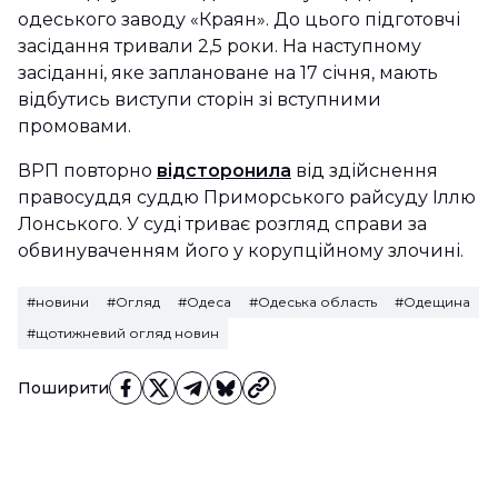
одеського заводу «Краян». До цього підготовчі
засідання тривали 2,5 роки. На наступному
засіданні, яке заплановане на 17 січня, мають
відбутись виступи сторін зі вступними
промовами.
ВРП повторно
відсторонила
від здійснення
правосуддя суддю Приморського райсуду Іллю
Лонського. У суді триває розгляд справи за
обвинуваченням його у корупційному злочині.
#новини
#Огляд
#Одеса
#Одеська область
#Одещина
#щотижневий огляд новин
Поширити