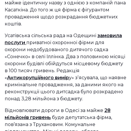
майже ідентичну назву з однією з компаній пана
Касаткіна. До того ж ця фірма є фігурантом
провадження щодо розкрадання бюджетних
коштів.
Усатівська сільська рада на Одещині
замовила
послуги
приватної охоронної фірми для
охорони недобудованого дитячого садка
«Сонечко» в селі Іллінка. Два з половиною місяці
охорони будівлі обійдуться місцевому бюджету
в 100 тисяч гривень. Редакція
«
Антикорупційного вимір
у» зʼясувала, що наявне
кримінальне провадження, за даними якого на
реконструкції цього дитсадка було розкрадено
понад 3,28 мільйона з бюджету.
Відновлювати дороги в Одесі за майже
28
мільйонів гривень
буде депутатська фірма,
пов’язана з Трухановим. Комунальне