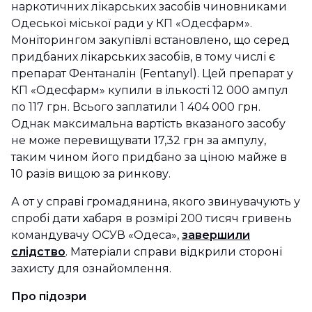
наркотичних лікарських засобів чиновниками
Одеської міської ради у КП «Одесфарм».
Моніторингом закупівлі встановлено, що серед
придбаних лікарських засобів, в тому числі є
препарат Фентаналін (Fentanyl). Цей препарат у
КП «Одесфарм» купили в ількості 12 000 ампул
по 117 грн. Всього заплатили 1 404 000 грн.
Однак максимальна вартість вказаного засобу
не може перевищувати 17,32 грн за ампулу,
таким чином його придбано за ціною майже в
10 разів вищою за ринкову.
А от у справі громадянина, якого звинувачують у
спробі дати хабаря в розмірі 200 тисяч гривень
командувачу ОСУВ «Одеса»,
завершили
слідство
. Матеріали справи відкрили стороні
захисту для ознайомлення.
Про підозри