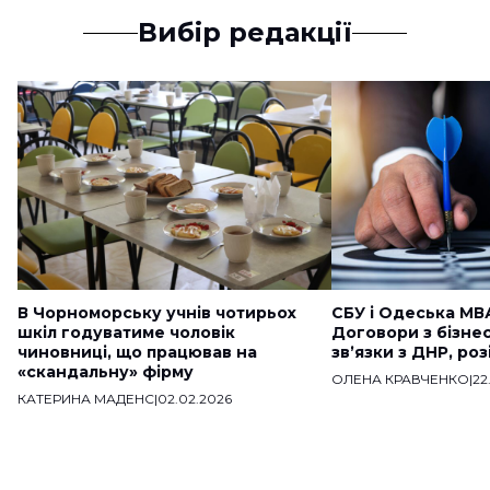
Вибір редакції
В Чорноморську учнів чотирьох
СБУ і Одеська МВ
шкіл годуватиме чоловік
Договори з бізне
чиновниці, що працював на
звʼязки з ДНР, ро
«скандальну» фірму
ОЛЕНА КРАВЧЕНКО
|
22
КАТЕРИНА МАДЕНС
|
02.02.2026