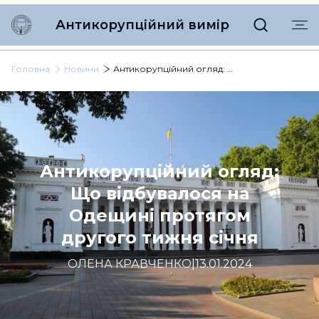
Антикорупційний вимір
Головна
Новини
Антикорупційний огляд: Що відбувалося на Одещині протягом другого тижня січня
Антикорупційний огляд:
Що відбувалося на
Одещині протягом
другого тижня січня
ОЛЕНА КРАВЧЕНКО
|
13.01.2024