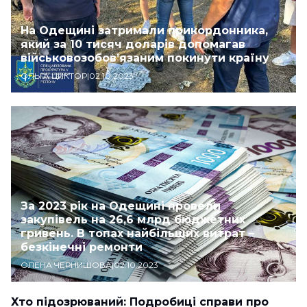
На Одещині затримали прикордонника,
який за 10 тисяч доларів допомагав
військовозобов’язаним покинути країну
ОЛЬГА ЦИКТОР
|
02.10.2023
За 2023 рік на Одещині провели
закупівель на 26,6 млрд бюджетних
гривень. В топах найбільших витрат –
безкінечні ремонти
ОЛЕНА ЧЕРНИШОВА
|
02.10.2023
Хто підозрюваний: Подробиці справи про