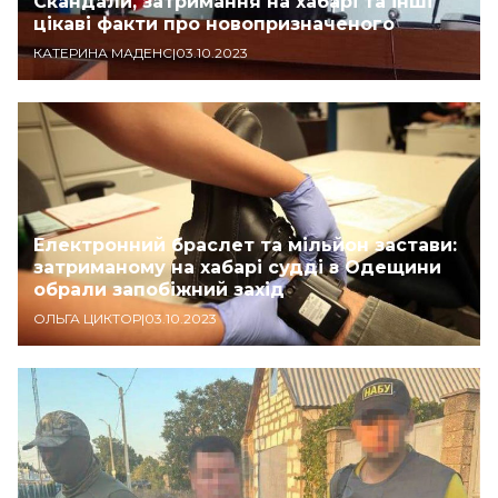
Скандали, затримання на хабарі та інші
цікаві факти про новопризначеного
КАТЕРИНА МАДЕНС
|
03.10.2023
Електронний браслет та мільйон застави:
затриманому на хабарі судді з Одещини
обрали запобіжний захід
ОЛЬГА ЦИКТОР
|
03.10.2023