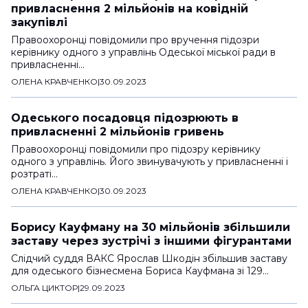
привласнення 2 мільйонів на ковідній
закупівлі
Правоохоронці повідомили про вручення підозри
керівнику одного з управлінь Одеської міської ради в
привласненні…
ОЛЕНА КРАВЧЕНКО
|
30.09.2023
Одеського посадовця підозрюють в
привласненні 2 мільйонів гривень
Правоохоронці повідомили про підозру керівнику
одного з управлінь. Його звинувачують у привласненні і
розтраті…
ОЛЕНА КРАВЧЕНКО
|
30.09.2023
Борису Кауфману на 30 мільйонів збільшили
заставу через зустрічі з іншими фігурантами
Слідчий суддя ВАКС Ярослав Шкодін збільшив заставу
для одеського бізнесмена Бориса Кауфмана зі 129…
ОЛЬГА ЦИКТОР
|
29.09.2023