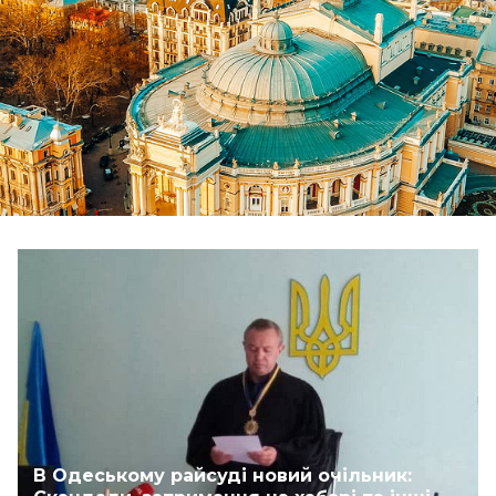
В Одеському райсуді новий очільник: