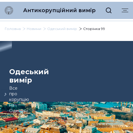
Антикорупційний вимір
Головна
Новини
Одеський вимір
Сторінка 99
Одеський
вимір
Все
про
корупцію
на
Одещині