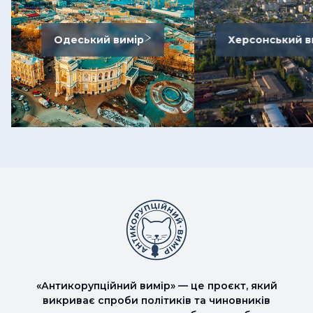
Одеський вимір
Херсонський в
«Антикорупційний вимір» — це проєкт, який
викриває спроби політиків та чиновників