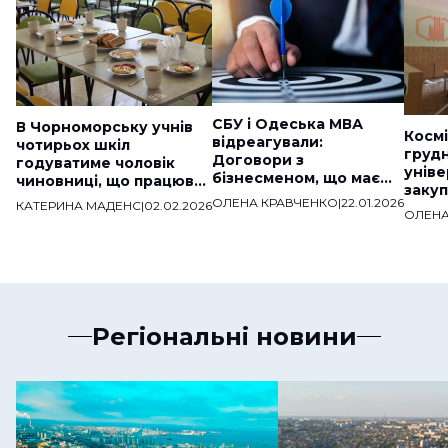
СБУ і Одеська МВА
В Чорноморську учнів
Космі
відреагували:
чотирьох шкіл
груд
Договори з
годуватиме чоловік
уніве
бізнесменом, що має
чиновниці, що працював
закуп
звʼязки з ДНР,
на «скандальну» фірму
ОЛЕНА КРАВЧЕНКО
|
22.01.2026
КАТЕРИНА МАДЕНС
|
02.02.2026
мільй
розірвали
ОЛЕНА
веде
Регіональні новини