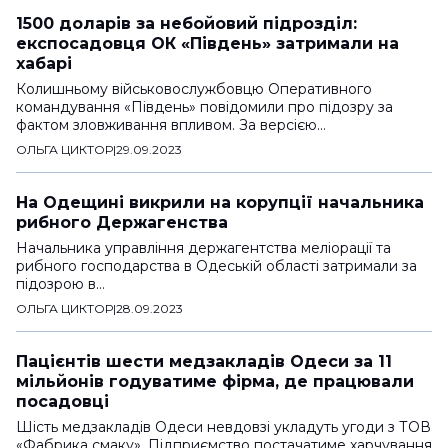
1500 доларів за небойовий підрозділ:
експосадовця ОК «Південь» затримали на
хабарі
Колишньому військовослужбовцю Оперативного
командування «Південь» повідомили про підозру за
фактом зловживання впливом. За версією…
ОЛЬГА ЦИКТОР
|
29.09.2023
На Одещині викрили на корупції начальника
рибного Держагенства
Начальника управління держагентства меліорації та
рибного господарства в Одеській області затримали за
підозрою в…
ОЛЬГА ЦИКТОР
|
28.09.2023
Пацієнтів шести медзакладів Одеси за 11
мільйонів годуватиме фірма, де працювали
посадовці
Шість медзакладів Одеси невдовзі укладуть угоди з ТОВ
«Фабрика смаку». Підприємство постачатиме харчування