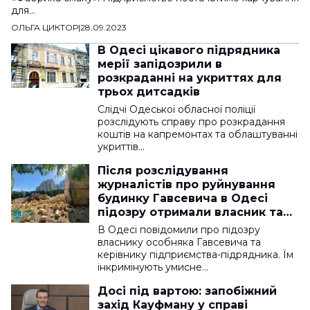
для…
ОЛЬГА ЦИКТОР
|
28.09.2023
В Одесі цікавого підрядника
мерії запідозрили в
розкраданні на укриттях для
трьох дитсадків
Слідчі Одеської обласної поліції
розслідують справу про розкрадання
коштів на капремонтах та облаштуванні
укриттів…
Після розслідування
журналістів про руйнування
будинку Гавсевича в Одесі
підозру отримали власник та
підрядник
В Одесі повідомили про підозру
власнику особняка Гавсевича та
керівнику підприємства-підрядника. Їм
інкримінують умисне…
Досі під вартою: запобіжний
захід Кауфману у справі