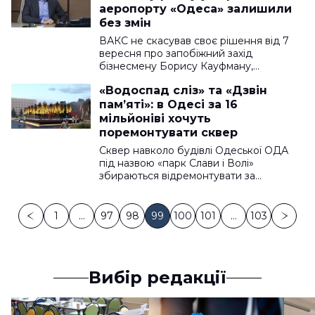
аеропорту «Одеса» залишили
без змін
ВАКС не скасував своє рішення від 7
вересня про запобіжний захід
бізнесмену Борису Кауфману,…
«Водоспад сліз» та «Дзвін
пам’яті»: в Одесі за 16
мільйоніві хочуть
поремонтувати сквер
Сквер навколо будівлі Одеської ОДА
під назвою «парк Слави і Волі»
збираються відремонтувати за…
1
…
97
98
99
100
101
…
103
Вибір редакції