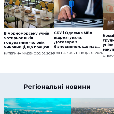
СБУ і Одеська МВА
В Чорноморську учнів
Космі
відреагували:
чотирьох шкіл
груд
Договори з
годуватиме чоловік
уніве
бізнесменом, що має
чиновниці, що працював
закуп
звʼязки з ДНР,
на «скандальну» фірму
ОЛЕНА КРАВЧЕНКО
|
22.01.2026
КАТЕРИНА МАДЕНС
|
02.02.2026
мільй
розірвали
ОЛЕНА
веде
Регіональні новини