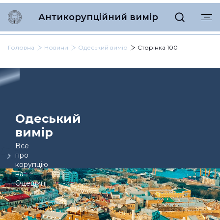
Антикорупційний вимір
Головна
Новини
Одеський вимір
Сторінка 100
Одеський
вимір
Все
про
корупцію
на
Одещині