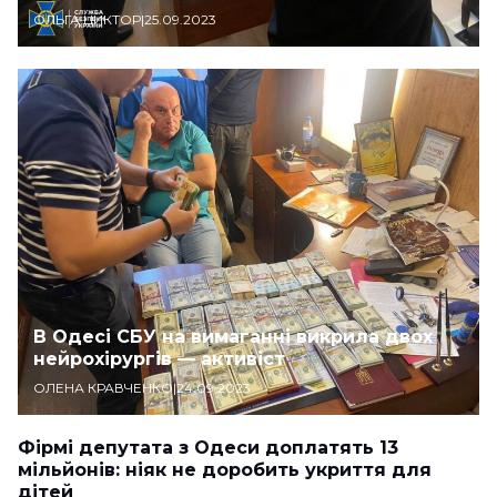
ОЛЬГА ЦИКТОР
|
25.09.2023
В Одесі СБУ на вимаганні викрила двох
нейрохірургів — активіст
ОЛЕНА КРАВЧЕНКО
|
24.09.2023
Фірмі депутата з Одеси доплатять 13
мільйонів: ніяк не доробить укриття для
дітей