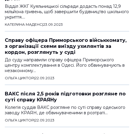
Відділ ЖКГ Куяльницької сільради додасть понад 12,9
мільйона гривень, щоб завершити будівництво шкільного
укриття.…
КАТЕРИНА МАДЕНС
|
23.09.2023
Справу офіцера Приморського військкомату,
з організації схеми виїзду ухилянтів за
кордон, розглянуть у суді
До суду направили справу офіцера Приморського
центру комплектування в Одесі. Його обвинувачують в
незаконному…
ОЛЬГА ЦИКТОР
|
22.09.2023
ВАКС після 2,5 років підготовки розгляне по
суті справу КРАЯНу
Колегія суддів ВАКС розгляне по суті справу одеського
заводу КРАЯН, де обвинуваченими в розтраті…
ОЛЬГА ЦИКТОР
|
22.09.2023