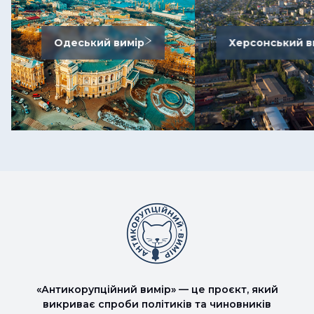
Одеський вимір
Херсонський в
«Антикорупційний вимір» — це проєкт, який
викриває спроби політиків та чиновників