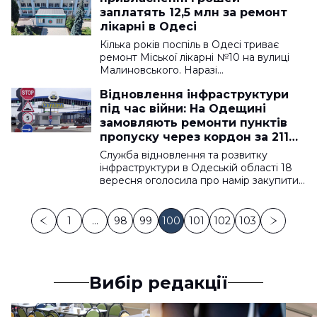
заплатять 12,5 млн за ремонт
лікарні в Одесі
Кілька років поспіль в Одесі триває
ремонт Міської лікарні №10 на вулиці
Малиновського. Наразі…
Відновлення інфраструктури
під час війни: На Одещині
замовляють ремонти пунктів
пропуску через кордон за 211
мільйонів
Служба відновлення та розвитку
інфраструктури в Одеській області 18
вересня оголосила про намір закупити…
1
…
98
99
100
101
102
103
Вибір редакції