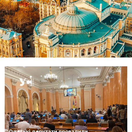
Одеські депутати провалили