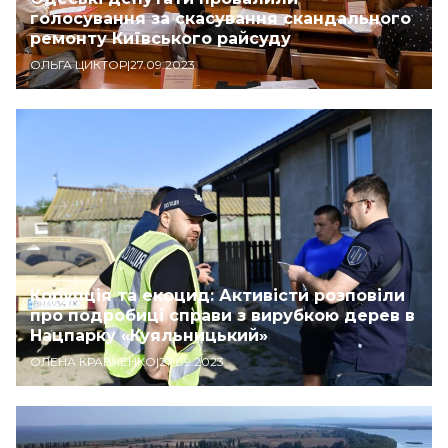
голосування за скасування скандального
ремонту Київського райсуду
ОЛЬГА ЦИКТОР
|
27.09.2023
Корупція та екоцид: Активісти розповіли
про подробиці справи з вирубкою дерев в
Нацпарку «Куяльницький»
ОЛЕНА КРАВЧЕНКО
|
27.09.2023