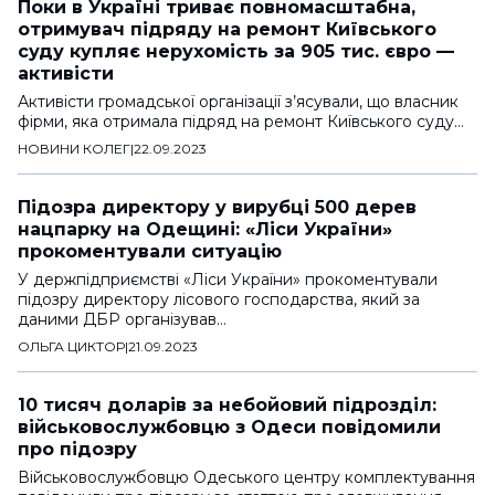
Поки в Україні триває повномасштабна,
отримувач підряду на ремонт Київського
суду купляє нерухомість за 905 тис. євро —
активісти
Активісти громадської організації з’ясували, що власник
фірми, яка отримала підряд на ремонт Київського суду…
НОВИНИ КОЛЕГ
|
22.09.2023
Підозра директору у вирубці 500 дерев
нацпарку на Одещині: «Ліси України»
прокоментували ситуацію
У держпідприємстві «Ліси України» прокоментували
підозру директору лісового господарства, який за
даними ДБР організував…
ОЛЬГА ЦИКТОР
|
21.09.2023
10 тисяч доларів за небойовий підрозділ:
військовослужбовцю з Одеси повідомили
про підозру
Військовослужбовцю Одеського центру комплектування