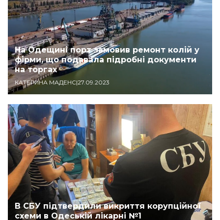
На Одещині порт замовив ремонт колій у
фірми, що подавала підробні документи
на торгах
КАТЕРИНА МАДЕНС
|
27.09.2023
В СБУ підтвердили викриття корупційної
схеми в Одеській лікарні №1