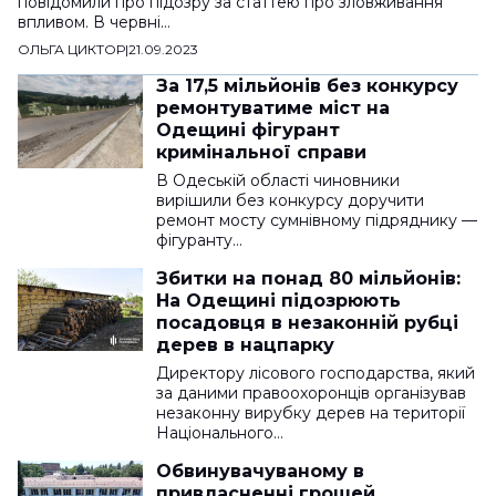
повідомили про підозру за статтею про зловживання
впливом. В червні…
ОЛЬГА ЦИКТОР
|
21.09.2023
За 17,5 мільйонів без конкурсу
ремонтуватиме міст на
Одещині фігурант
кримінальної справи
В Одеській області чиновники
вирішили без конкурсу доручити
ремонт мосту сумнівному підряднику —
фігуранту…
Збитки на понад 80 мільйонів:
На Одещині підозрюють
посадовця в незаконній рубці
дерев в нацпарку
Директору лісового господарства, який
за даними правоохоронців організував
незаконну вирубку дерев на території
Національного…
Обвинувачуваному в
привласненні грошей