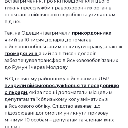
Всі затримання, про які повідомляли цього
тижня пресслужби правоохоронних органів,
пов’язані з військовою службою та ухилянням
від неї.
Так, на Одещині затримали
прикордонника
,
який за 10 тисяч доларів допомагав
військовозобов’язаним покинути країну, а також
громадянина
який за 11 тисяч доларів
забезпечував трансфер військовозобов’язаних
до Румунії через Молдову.
В Одеському районному військкоматі ДБР
викрили військовослужбовця та посадовицю
сільради
, які за гроші допомагали місцевим
депутатам та їх близькому колу зніматись з
військового обліку. Слідство вважає, що
підозрювані допомогли уникнути призову
мінімум 10 особам – депутатам та членам їхніх
родин.