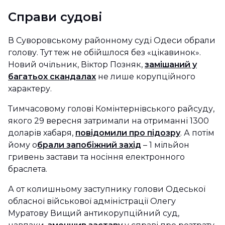
Справи судові
В Суворовському районному суді Одеси обрали
голову. Тут теж не обійшлося без «цікавинок».
Новий очільник, Віктор Позняк,
замішаний у
багатьох скандалах
не лише корупційного
характеру.
Тимчасовому голові Комінтернівського райсуду,
якого 29 вересня затримали на отриманні 1300
доларів хабаря,
повідомили про підозру
. А потім
йому о
брали запобіжний захід
– 1 мільйон
гривень застави та носіння електронного
браслета.
А от колишньому заступнику голови Одеської
обласної військової адміністрації Олегу
Муратову Вищий антикорупційний суд,