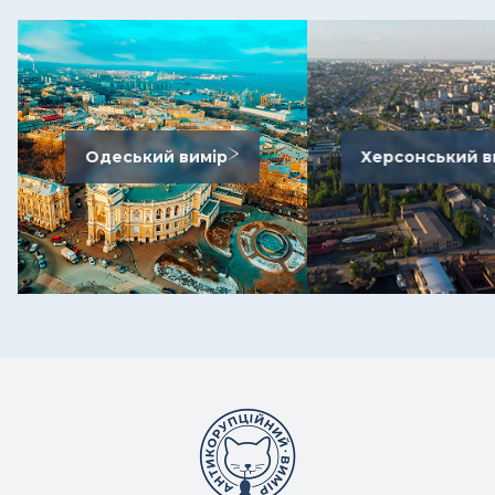
Одеський вимір
Херсонський в