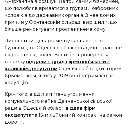
Амірханяна в розшук. Це той самий бізнесмен,
що полюбляв вриватися з групами озброєних
чоловіків до державних органів. З невідомих
причин у Фонтанській сільраді вирішили, що
більше ремонтувати проспект нема кому.
Чиновники Департаменту капітального
будівництва Одеської обласної адміністрації не
відстають від колег. Вони без проведення
тендеру
віддали підряд фірмі повʼязаній з
колишнім депутатом
Одеської облради Ігорем
Єрьоменком, якого у 2019 році затримали за
корупцію.
Крім того, відділ з питань утримання
комунального майна Дачненської сільської
ради в Одеській області
віддав фірмі
ексдепутата
15-мільйонний контракт на ремонт
дороги.