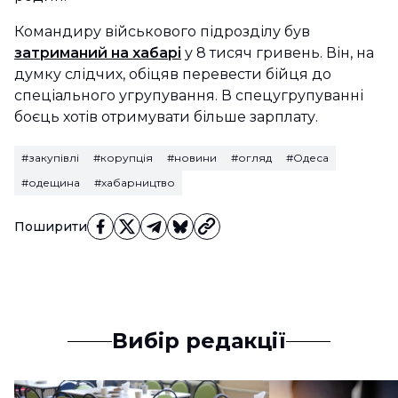
Командиру військового підрозділу був
затриманий на хабарі
у 8 тисяч гривень. Він, на
думку слідчих, обіцяв перевести бійця до
спеціального угрупування. В спецугрупуванні
боєць хотів отримувати більше зарплату.
#закупівлі
#корупція
#новини
#огляд
#Одеса
#одещина
#хабарництво
Поширити
Вибір редакції