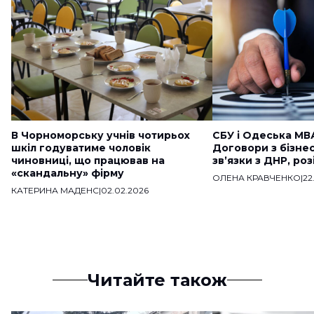
В Чорноморську учнів чотирьох
СБУ і Одеська МВ
шкіл годуватиме чоловік
Договори з бізне
чиновниці, що працював на
звʼязки з ДНР, ро
«скандальну» фірму
ОЛЕНА КРАВЧЕНКО
|
22
КАТЕРИНА МАДЕНС
|
02.02.2026
Читайте також