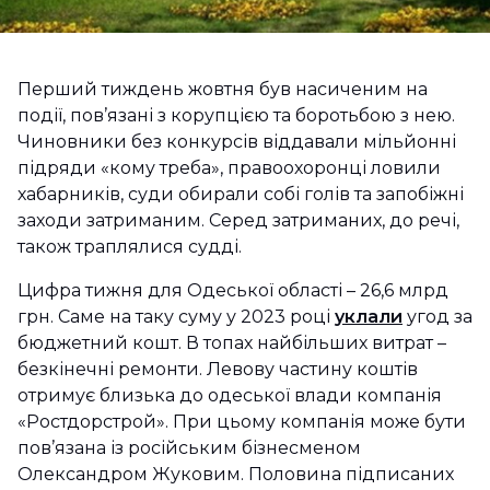
Перший тиждень жовтня був насиченим на
події, пов’язані з корупцією та боротьбою з нею.
Чиновники без конкурсів віддавали мільйонні
підряди «кому треба», правоохоронці ловили
хабарників, суди обирали собі голів та запобіжні
заходи затриманим. Серед затриманих, до речі,
також траплялися судді.
Цифра тижня для Одеської області – 26,6 млрд
грн. Саме на таку суму у 2023 році
уклали
угод за
бюджетний кошт. В топах найбільших витрат –
безкінечні ремонти. Левову частину коштів
отримує близька до одеської влади компанія
«Ростдорстрой». При цьому компанія може бути
пов’язана із російським бізнесменом
Олександром Жуковим. Половина підписаних